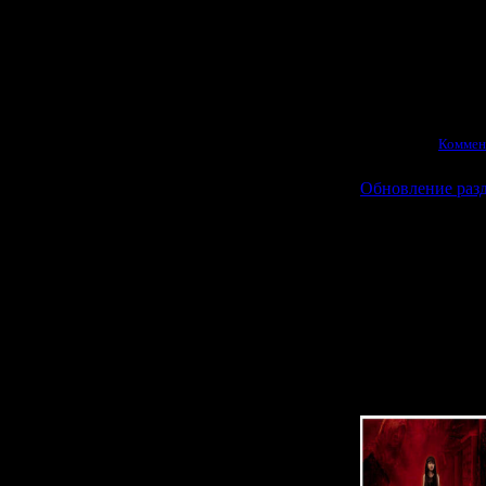
Мне уже удало
2 Remake
- вот
Просмотров:
1513
|
12.03.2026
|
Коммен
Обновление разд
В честь недавне
сайте обновилис
Тут собрано 
теперь оформл