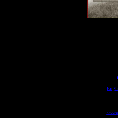
Мне уже удалос
дней планиру
разбором в
Обзор "
Возв
>>
>>
Engli
Просмотров:
1549
|
23.01.2026
|
Коммен