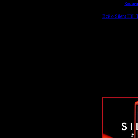
04.03.2026
|
Коммен
Всё о Silent Hill 
Сегодня ночь
"
Silent Hill Tow
аж с 2022-г
События игры
1996-м году. Гл
радиосообще
приехать в р
приезду выясняет
А по