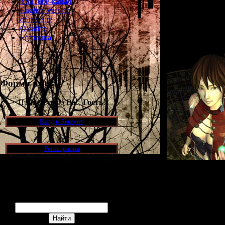
YouTube-канал
версии гонк
English Version
необычной стил
of the Site
высоко котиру
О сайте
лучши
Болталка
Форма входа
Приветствую Вас,
Гость
!
Вход в Аккаунт
Регистрация
Эта игра нрави
Поиск
неё в интервью) 
его новый хорр
с