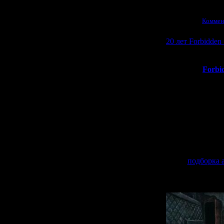
Просмотров:
1678
|
13.02.2026
|
Коммен
20 лет Forbidden 
Вчера у
Forbi
ис
Изначально она
пор оста
ори
По случаю юб
много празднич
по хештегу "
подборка 