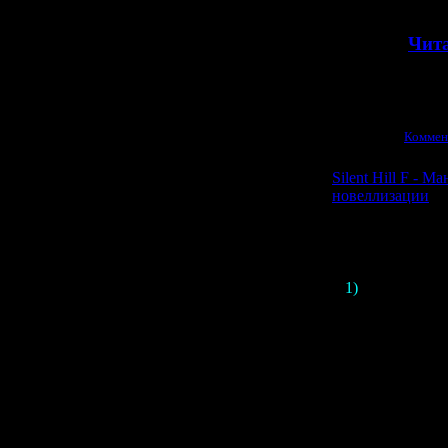
>>
Чита
Просмотров:
1145
|
03.04.2026
|
Коммен
Silent Hill F - М
новеллизации
А вот сраз
1)
Konami
анон
SHF
. Манга буд
на сайте япон
В проекте уч
обещает приду
манги. А ар
п