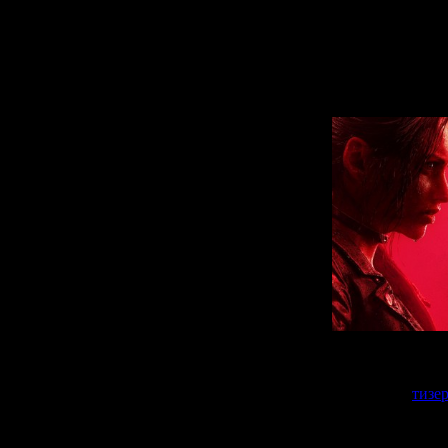
А чтобы подчер
версией, у реме
Обновлённая ве
Новый геймплей
тизе
Судя по тизе
изменена. Напри