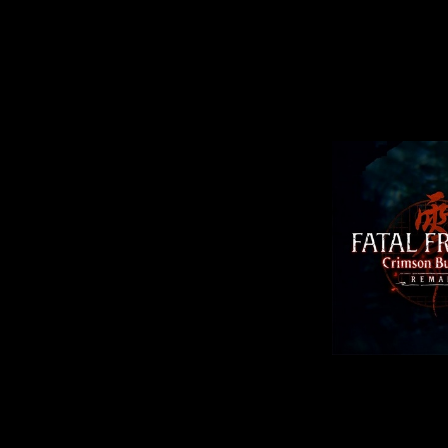
переработана г
боёвк
Ну и главный 
игру лёгкие эл
Так что тепер
Ремейк доступен