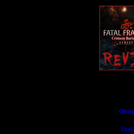
Ну и заодно и
тайну о том, 
медсе
>>
Обзор
>>
Engli