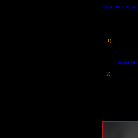
Новости о Silent 
Немного
1)
Недавно пр
компания
Kona
по одному
Сай
собираются вып
будет
Silent Hil
2)
В другом ин
него есть ид
сеттинге как
качестве прет
Корею и страны
шанс через неск
Россию
, с раз