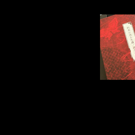
давайте скаже
Первый расска
Promise Disapp
глубже раскр
А второй расс
альтернативна
попала в игру 