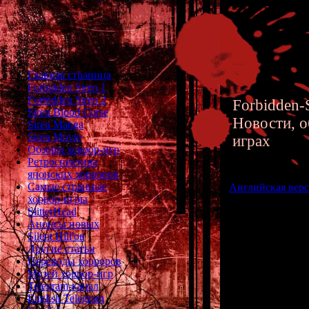
Главная страница
Forbidden Siren 1
Forbidden Siren 2
Forbidden-S
Siren Blood Curse
Новости, о
Siren Manga
Siren Movie
играх
Обзоры хоррор-игр
Ретроспектива
японских хорроров
Самые странные
Английская верс
хоррор-игры
SlitterHead
Анонсы новых
Недавно появил
Silent Hill'ов
"
KOWLOON'S
Другие статьи
Переводы хорроров
Музей хоррор-игр
Это артхаус
Telegram-канал
киберпанка, пс
English Telegram
действие которо