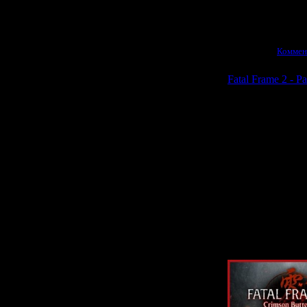
Просмотров:
1986
|
19.04.2026
|
Коммен
Fatal Frame 2 - 
Наконец-то мне
Получены все к
собраны все д
37
В общем, теп
Поэтому пришло 