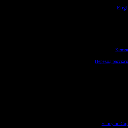
>>
Engli
А чуть позже
Просмотров:
1296
|
10.04.2026
|
Коммен
Перевод рассказо
Когда в Япо
коллекцион
прилагалась
кн
игры. И недавно
Английская ве
переводчице по
хорошо знаете
мангу по Си