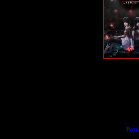
В новой стать
Frame 2 Rem
PlaySta
Какие новые ге
Какой новый с
разрабы? И 
Давайте 
>>
Разб