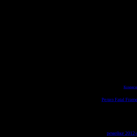
Эта книга офи
только на японс
её на английск
А ещё недавно
Просмотров:
1256
|
29.03.2026
|
Коммен
Релиз Fatal Fram
Сегодня сост
Новая версия
ремейке 2012-