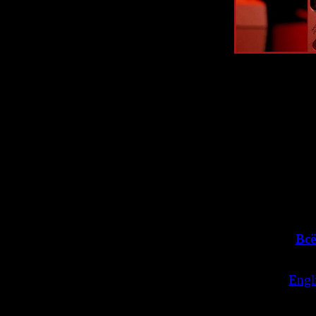
Релиз
Silent Hill
году
Чуть позже я н
информации о п
А вот и п
>>
Всё
>>
Engli