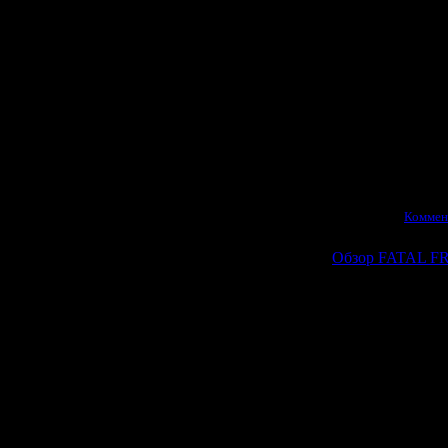
Редфилд
вообще
новый вариа
Будем надеяться
должен выйт
Просмотров:
977
|
Д
07.06.2026
|
Коммен
Обзор FATAL F
А вот и подр
В этой стат
недостатки рем
пошли игре н
насколько х