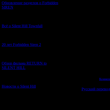
Обновление разделов о Forbidden
присутствовали
SIREN
Так что новый
чём-то он
[13.02.2026] (20)
К счастью, уже 
проблему. Ф
Всё о Silent Hill Townfall
Restoration Pr
чтобы вернуть
[10.02.2026] (1)
Надеюсь, что
20 лет Forbidden Siren 2
смогут додела
полную верс
[23.01.2026] (14)
Обзор фильма RETURN to
SILENT HILL
Просмотров:
904
|
Д
27.06.2026
|
Коммен
[06.01.2026] (11)
Новости о Silent Hill
Русский перевод
Недавно появи
700-страничн