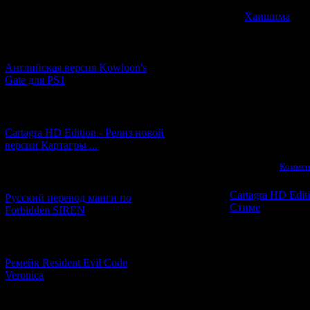
А саундтрек д
Хаишима
- к
Новости и обновления
[05.07.2026] (7)
Английским пер
ником
Carg
Английская версия Kowloon's
странную и
Gate для PS1
Kowloon's Gat
давайте скаже
[27.06.2026] (4)
Cartagra HD Edition - Релиз новой
версии Картагры ...
Просмотров:
1854
|
05.07.2026
|
Коммен
[21.06.2026] (6)
Cartagra HD Edit
Русский перевод манги по
Стиме
Forbidden SIREN
[07.06.2026] (2)
Помните визуал
про кот
Ремейк Resident Evil Code
Veronica
Так вот - вче
Причём, в об
полной озвуч
[19.04.2026] (28)