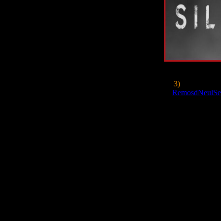
3)
На днях
Bl
"
RemosdNeulSe
который исте
мрачно-хоррорных
"
Rem
" - поэто
они хотят пок
Блуберы сей
учитывать, что 
В итоге таинст
ужастика "
Layer
- а лишь про
логотипом про