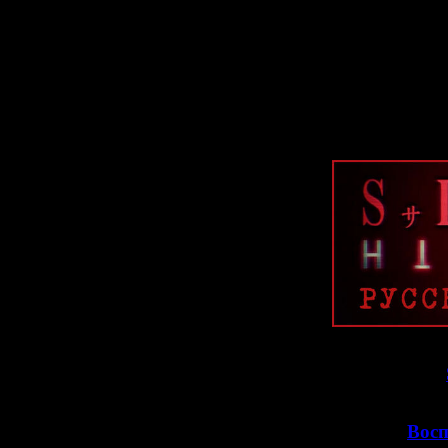
"
Сирены
". Пере
и девуш
Помимо этого
коротких манги
Русалках
" и "
>>
>>
Восп