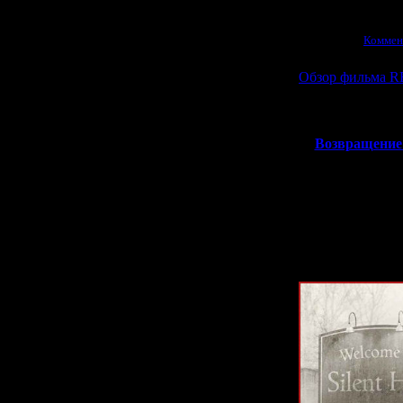
Просмотров:
1133
|
10.02.2026
|
Коммен
Обзор фильма 
В кинотеат
"
Возвращение
Почти 6 лет ф
первоначальн
сможете его ув