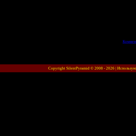
фаны ругают р
устраивали т
Просмотров:
1742
|
06.01.2026
|
Коммен
Copyright SilentPyramid © 2008 - 2026 |
Использую