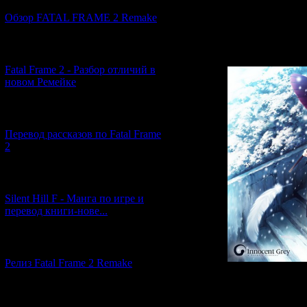
сценами. А ещё
Обзор FATAL FRAME 2 Remake
эпилог под
открывае
[10.04.2026] (19)
Fatal Frame 2 - Разбор отличий в
новом Ремейке
[03.04.2026] (4)
Перевод рассказов по Fatal Frame
2
[29.03.2026] (10)
Silent Hill F - Манга по игре и
перевод книги-нове...
[12.03.2026] (14)
Релиз Fatal Frame 2 Remake
Однако не обо
[04.03.2026] (8)
релизе из-за це