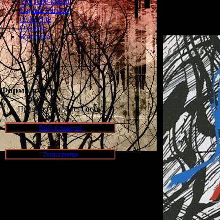
YouTube-канал
(создатель
Сире
English Version
of the Site
О сайте
Болталка
Форма входа
Приветствую Вас,
Гость
!
Вход в Аккаунт
Регистрация
Новости и обновления
[05.07.2026] (6)