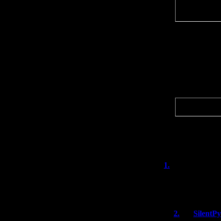
геймплеем са
Clock Tower T
Естественно 
HUMAN, котор
Скорее всего
задумывался,
Цитата
Эх, буду снов
портируют в
Это очень до
1.
яроярояр
очень надеюсь н
круто, но иногд
2.
SilentP