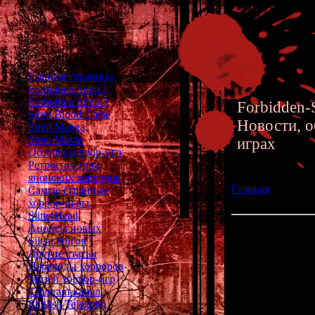
Главная страница
Forbidden Siren 1
Forbidden Siren 2
Forbidden-S
Siren Blood Curse
Новости, о
Siren Manga
Siren Movie
играх
Обзоры хоррор-игр
Ретроспектива
японских хорроров
Главная
»» 15.01
Самые странные
перевод хоррор-
хоррор-игры
SlitterHead
Анонсы новых
Twilight Syndro
Silent Hill'ов
Другие статьи
Переводы хорроров
Знакомы ли
Музей хоррор-игр
Telegram-канал
В 90х годах "
Си
English Telegram
хоррор-франча