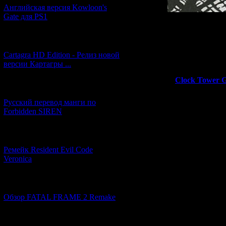
Английская версия Kowloon's
Gate для PS1
Но к сожалению,
[27.06.2026] (4)
существовало не
игры, где 
Cartagra HD Edition - Релиз новой
персонажи я
версии Картагры ...
подвергались
"
Clock Tower 
[21.06.2026] (6)
преврати
и
Русский перевод манги по
Forbidden SIREN
Поэтому вс
благополучн
[07.06.2026] (2)
практически н
Ремейк Resident Evil Code
Veronica
Но вот, сп
с
[19.04.2026] (28)
За последни
Обзор FATAL FRAME 2 Remake
перевести сра
часть сей
[10.04.2026] (19)