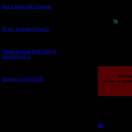
Всё о Silent Hill Townfall
[10.02.2026] (1)
5)
А ещё
с анализом
20 лет Forbidden Siren 2
[23.01.2026] (14)
Просмотров: 825
Обзор фильма RETURN to
15.01.2020 | Рейти
SILENT HILL
[06.01.2026] (11)
Подпи
Новости о Silent Hill
чтобы не проп
Всего комментар
Порядок
10.
Кью Бел