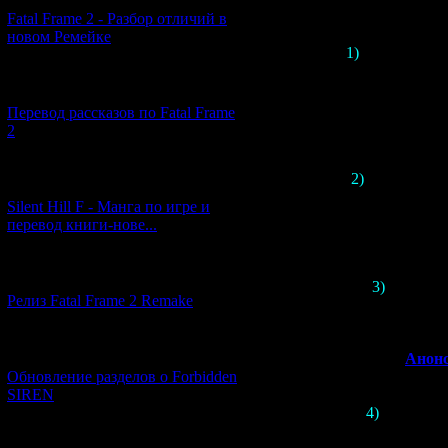
Вот ч
Fatal Frame 2 - Разбор отличий в
новом Ремейке
1)
Первая часть
[03.04.2026] (4)
Полностью
Перевод рассказов по Fatal Frame
2
2)
Вторая часть
[29.03.2026] (10)
Полностью
Silent Hill F - Манга по игре и
перевод книги-нове...
[12.03.2026] (14)
3)
Третья ча
Релиз Fatal Frame 2 Remake
Несколько л
Сейчас проект н
[04.03.2026] (8)
>>
Анонс
Обновление разделов о Forbidden
SIREN
4)
Четвёртая 
Полностью
[13.02.2026] (20)