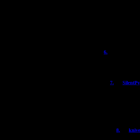
А где вообще на
не смотреть? Од
японского, друг
его, это уж как-
Очень хотелось 
потеряется в ис
6.
яроярояр
Kseraks, разве в
мунлайтом, кро
7.
SilentP
Первая глава
Синдрому.
Если начать 
концовку MS.
8.
kniv
мде, а я с