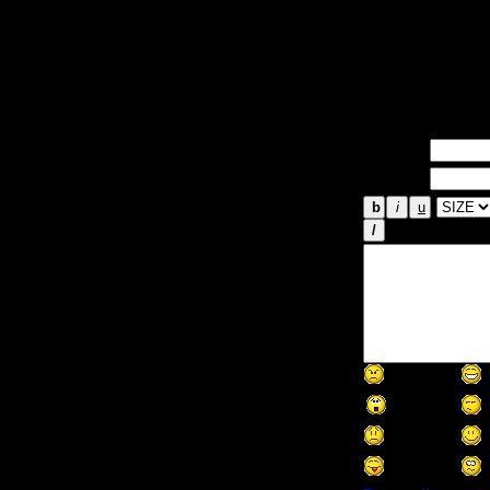
Тогда запост
форумах\пабл
Возможно кто
вставить тек
Имя *:
Email *: