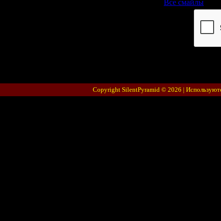
Все смайлы
Код *:
Copyright SilentPyramid © 2026 |
Используют