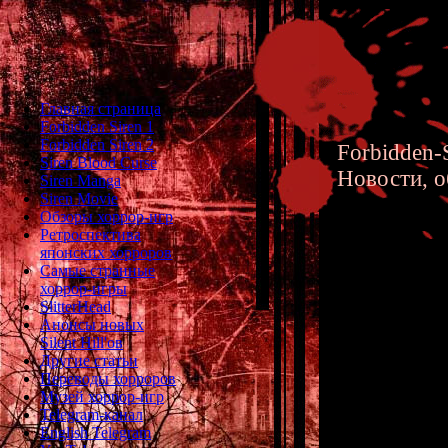
Главная страница
Forbidden Siren 1
Forbidden Siren 2
Forbidden-S
Siren Blood Curse
Новости, о
Siren Manga
Siren Movie
Обзоры хоррор-игр
Ретроспектива
японских хорроров
Самые странные
хоррор-игры
Forbidd
SlitterHead
Анонсы новых
создател
Silent Hill'ов
Другие статьи
Переводы хорроров
Музей хоррор-игр
Telegram-канал
English Telegram