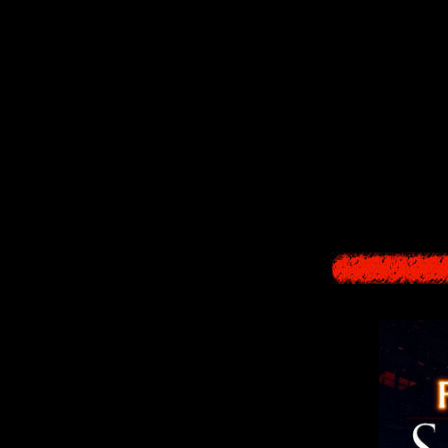
сохранили сво
персонажей 
В европейском 
через меню опци