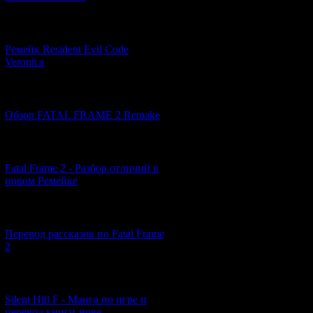
[07.06.2026] (2)
Ремейк Resident Evil Code
Veronica
[19.04.2026] (32)
Обзор FATAL FRAME 2 Remake
События
Forb
[10.04.2026] (19)
Ходят слухи, 
Fatal Frame 2 - Разбор отличий в
единственную н
новом Ремейке
п
[03.04.2026] (4)
Теперь, спус
заброшенную
Я
Перевод рассказов по Fatal Frame
кого-то это 
2
разузнать поб
Но внезапно над
[29.03.2026] (10)
кроваво-красны
Silent Hill F - Манга по игре и
перевод книги-нове...