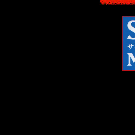
В 2014-м год
Maniacs
". Ту
подробности о 