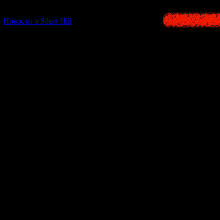
[06.01.2026] (11)
Новости о Silent Hill
Forbidden Sir
Множество иг
прятаться и
сценарий, огромн
Но при этом ав
помогают 
Помимо класси
Ямибито
- "
л
существа, всел