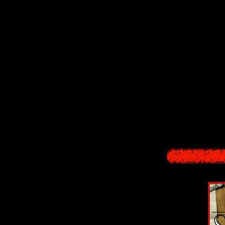
клав
Огромный архив
В этом разде