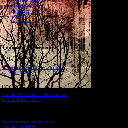
YouTube-канал
English Version
of the Site
О сайте
Болталка
Новости и обновления
[05.07.2026] (7)
Английская версия Kowloon's
Gate для PS1
[27.06.2026] (4)
Cartagra HD Edition - Релиз новой
версии Картагры ...
[21.06.2026] (6)
Русский перевод манги по
Forbidden SIREN