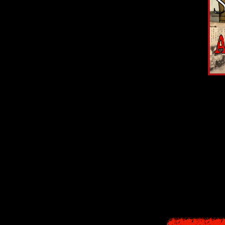
А вот моя кни
ответы на бо
персонажа, и