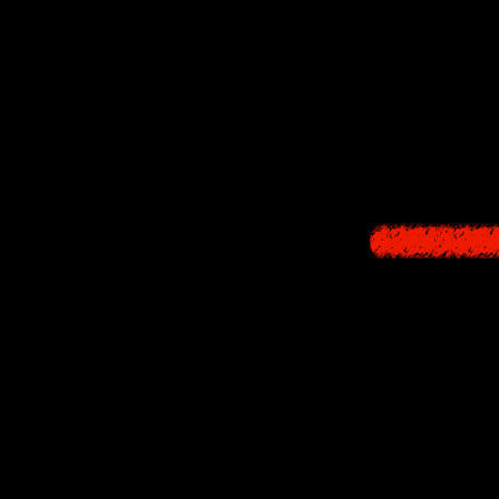
В
2006
-м году 
он базируется н
острове
Ямидзи