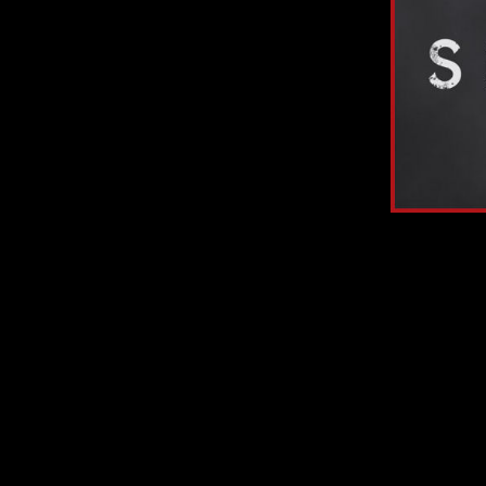
В июне 202
Никаких трейлер
что созданием р