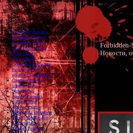
Главная страница
Forbidden Siren 1
Forbidden Siren 2
Forbidden-S
Siren Blood Curse
Новости, о
Siren Manga
Siren Movie
Обзоры хоррор-игр
Ретроспектива
японских хорроров
Самые странные
хоррор-игры
Silent H
SlitterHead
Анонсы новых
Silent Hill'ов
Другие статьи
Переводы хорроров
Музей хоррор-игр
Telegram-канал
English Telegram