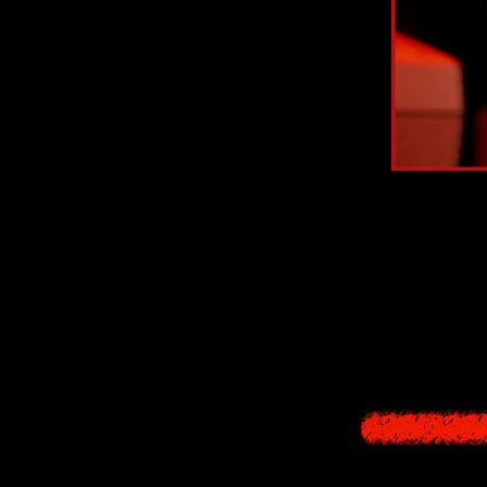
Silent Hill
Шо