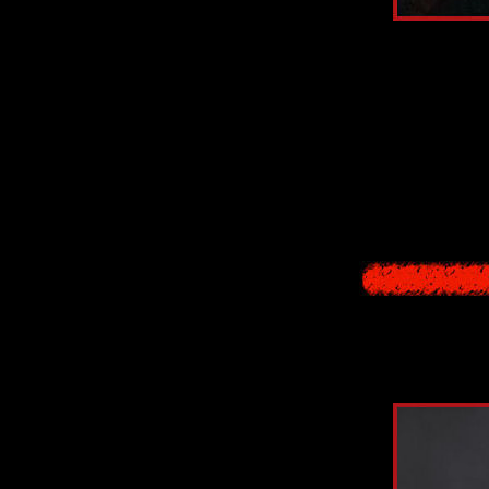
Хоррор-игра с 
к