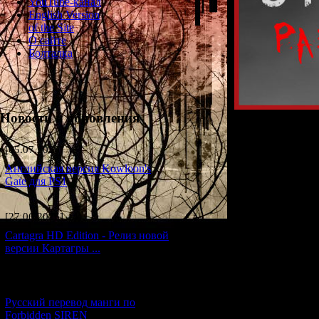
YouTube-канал
English Version
of the Site
О сайте
Болталка
Новости и обновления
После долгог
[05.07.2026] (6)
В 2022-м году
Английская версия Kowloon's
любой вкус. 
Gate для PS1
[27.06.2026] (4)
На этой страниц
Эти статьи помо
Cartagra HD Edition - Релиз новой
версии Картагры ...
Статьи будут
[21.06.2026] (6)
Русский перевод манги по
Forbidden SIREN