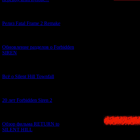
В первой части
[12.03.2026] (14)
проект? Какие н
Релиз Fatal Frame 2 Remake
хорр
[04.03.2026] (8)
Обновление разделов о Forbidden
SIREN
[13.02.2026] (20)
Всё о Silent Hill Townfall
В октябре 2
[10.02.2026] (1)
20 лет Forbidden Siren 2
[23.01.2026] (14)
Обзор фильма RETURN to
SILENT HILL