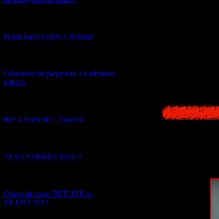
Разработкой рем
[12.03.2026] (14)
В 2021-м году он
Релиз Fatal Frame 2 Remake
Поэтому можно с
[04.03.2026] (8)
уже есть. Бу
Обновление разделов о Forbidden
SIREN
[13.02.2026] (20)
Всё о Silent Hill Townfall
[10.02.2026] (1)
20 лет Forbidden Siren 2
[23.01.2026] (14)
Обзор фильма RETURN to
SILENT HILL