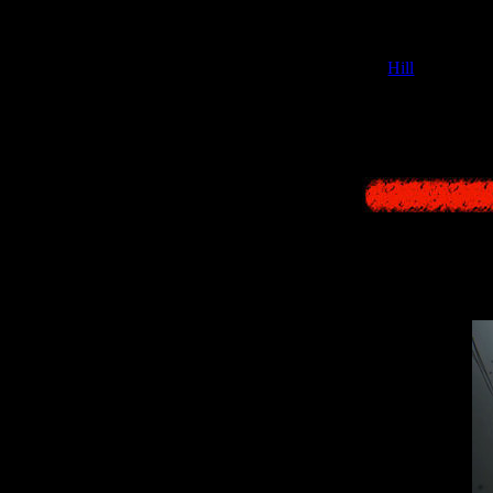
А в дополнени
Hill
", которы
стратегия. Кто с