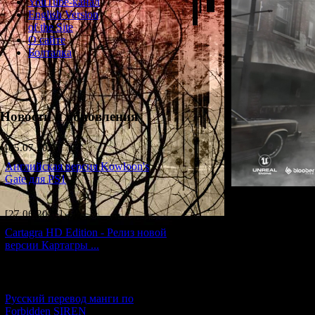
YouTube-канал
English Version
of the Site
О сайте
Болталка
Новости и обновления
[05.07.2026] (7)
Английская версия Kowloon's
Gate для PS1
[27.06.2026] (4)
Cartagra HD Edition - Релиз новой
версии Картагры ...
На это
[21.06.2026] (6)
Здесь я расскаж
Русский перевод манги по
Forbidden SIREN