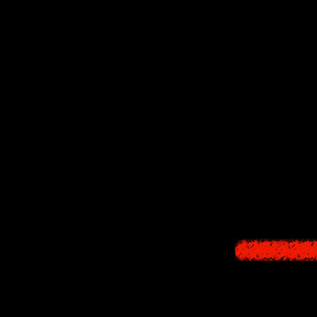
В целом, тре
вещах разработ
Но в любом слу
моих самых л
оживить у
Поэтому к иде
опасения подтве