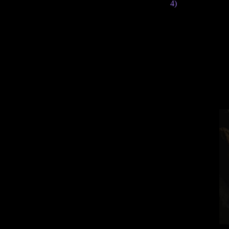
4)
В трейлерах д
проблемой. По
По сути, в
монстров):
lying 
между собой 
монстра - то это