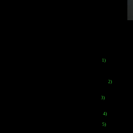
Основная суть г
видом от
При 
1)
Оригинальная
фиксированные
2)
В игре бу
3)
Монстры по-р
4)
Враги научи
5)
Во время боя