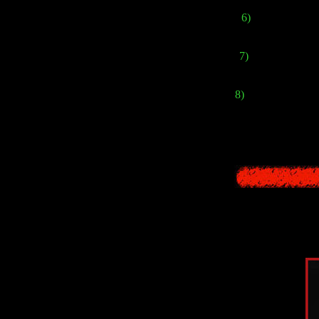
6)
У
Джеймса
п
7)
Просмотр карт
нас могут 
8)
Теперь можно б
там полезные 