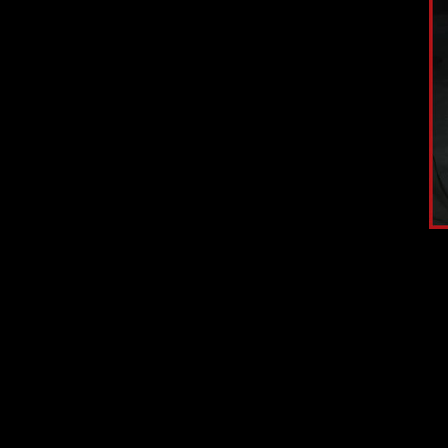
Ещё в трейлера
Н
Есть обычная 
медсестёр 
У монстра "
Ly