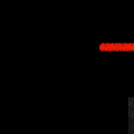
Кстати, похож
по 2-3 вариаци
Довольно любоп