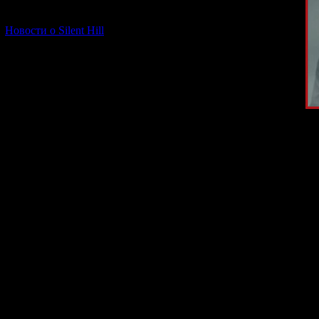
[06.01.2026] (11)
Новости о Silent Hill
Приятным сюрпри
Масахиро Ит
конс
В интервью
Ит
считал, что 
принять участие
А написанием м
Но
Ямаока
стан