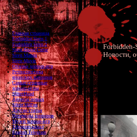
Главная страница
Forbidden Siren 1
Forbidden Siren 2
Forbidden-S
Siren Blood Curse
Новости, о
Siren Manga
Siren Movie
Обзоры хоррор-игр
Ретроспектива
японских хорроров
Самые странные
хоррор-игры
Silent H
SlitterHead
Анонсы новых
Silent Hill'ов
Другие статьи
Переводы хорроров
Музей хоррор-игр
Telegram-канал
English Telegram