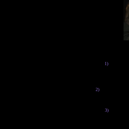
1)
По геймпл
Homecoming
объективно хо
портить впе
2)
Есть ощущение
косить под гол
Но пока мы ви
3)
Редизай
постаревшег