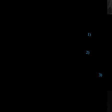
1)
Радует прор
вполне реа
2)
Судя по трей
роликах можно 
карту города
3)
Идея 