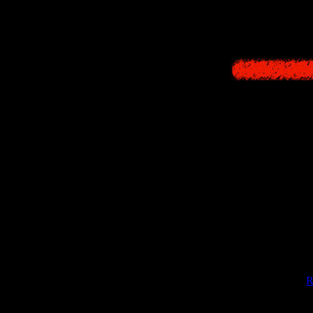
для ремейка 
Руководите
нескольких лет
получить лицен
Долгое время
согласилос
Почему вдру
Можно предполо
R
Konami
увидели,