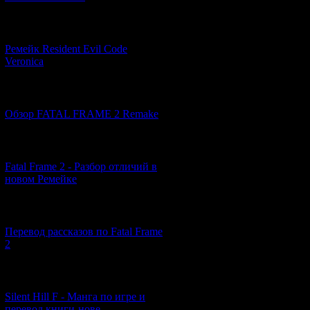
[07.06.2026] (2)
Ремейк Resident Evil Code
Veronica
[19.04.2026] (28)
Обзор FATAL FRAME 2 Remake
[10.04.2026] (19)
Fatal Frame 2 - Разбор отличий в
новом Ремейке
[03.04.2026] (4)
Перевод рассказов по Fatal Frame
2
[29.03.2026] (10)
Короткая истор
Silent Hill F - Манга по игре и
перевод книги-нове...