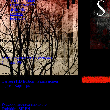
YouTube-канал
English Version
of the Site
О сайте
Болталка
Новости и обновления
[05.07.2026] (7)
Английская версия Kowloon's
На этой стран
Gate для PS1
[27.06.2026] (4)
Cartagra HD Edition - Релиз новой
версии Картагры ...
[21.06.2026] (6)
Русский перевод манги по
Forbidden SIREN