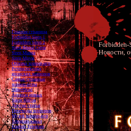
Главная страница
Forbidden Siren 1
Forbidden Siren 2
Forbidden-S
Siren Blood Curse
Новости, о
Siren Manga
Siren Movie
Обзоры хоррор-игр
Ретроспектива
японских хорроров
Самые странные
хоррор-игры
Forbidd
SlitterHead
Анонсы новых
Silent Hill'ов
Другие статьи
Переводы хорроров
Музей хоррор-игр
Telegram-канал
English Telegram