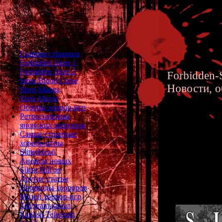
Главная страница
Forbidden Siren 1
Forbidden Siren 2
Forbidden-S
Siren Blood Curse
Новости, о
Siren Manga
Siren Movie
Обзоры хоррор-игр
Ретроспектива
японских хорроров
Самые странные
хоррор-игры
Forbidd
SlitterHead
Анонсы новых
Takeuchi
Silent Hill'ов
Другие статьи
Переводы хорроров
Музей хоррор-игр
Telegram-канал
English Telegram