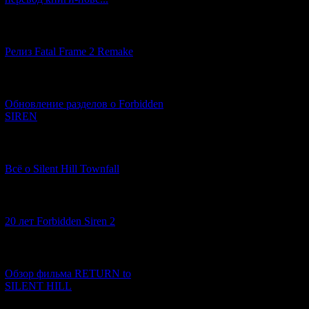
[12.03.2026] (14)
Релиз Fatal Frame 2 Remake
[04.03.2026] (8)
Обновление разделов о Forbidden
SIREN
[13.02.2026] (20)
Всё о Silent Hill Townfall
[10.02.2026] (1)
20 лет Forbidden Siren 2
[23.01.2026] (14)
Обзор фильма RETURN to
SILENT HILL