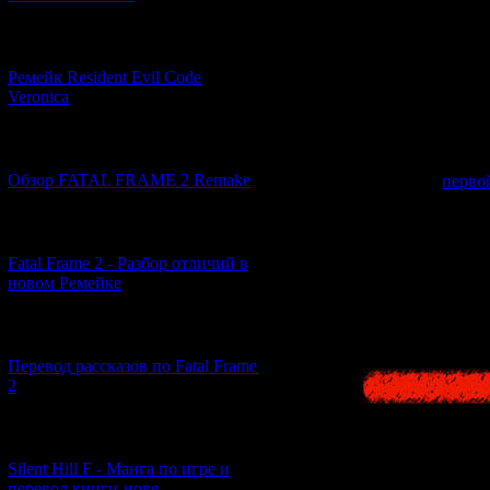
[07.06.2026] (2)
Ремейк Resident Evil Code
Veronica
В
2016
-м году
[19.04.2026] (30)
Тамона Так
Обзор FATAL FRAME 2 Remake
мотивам
перво
[10.04.2026] (19)
История развора
Вместе с проф
Fatal Frame 2 - Разбор отличий в
посетить ма
новом Ремейке
[03.04.2026] (4)
Перевод рассказов по Fatal Frame
2
[29.03.2026] (10)
Silent Hill F - Манга по игре и
перевод книги-нове...