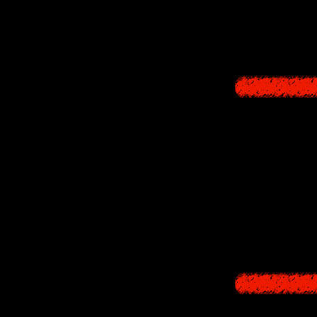
В
2026
-м та
работал