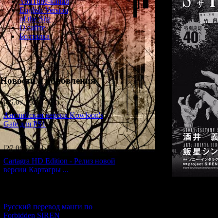
YouTube-канал
English Version
of the Site
О сайте
Болталка
Новости и обновления
[05.07.2026] (11)
Английская версия Kowloon's
Gate для PS1
[27.06.2026] (4)
Cartagra HD Edition - Релиз новой
версии Картагры ...
[21.06.2026] (6)
Русский перевод манги по
Forbidden SIREN