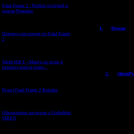
Fatal Frame 2 - Разбор отличий в
новом Ремейке
Всего комментар
Порядок в
[03.04.2026] (4)
1.
Dessan
Перевод рассказов по Fatal Frame
Посмотрела тизе
2
поэтому как-то 
наверно, надо бу
хорроров в ныне
[29.03.2026] (10)
и большинство 
Silent Hill F - Манга по игре и
перевод книги-нове...
2.
SilentP
[12.03.2026] (14)
У меня Code 
PS2. И хоть 
Релиз Fatal Frame 2 Remake
восторгов, н
опробовать р
ностальгиче
[04.03.2026] (8)
Обновление разделов о Forbidden
А вообще мне
SIREN
90х - начале
все Резики, 
геймбойного 
[13.02.2026] (20)