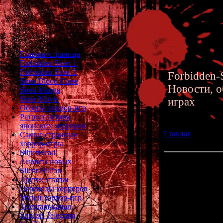
Главная страница
Forbidden Siren 1
Forbidden Siren 2
Forbidden-S
Siren Blood Curse
Новости, о
Siren Manga
Siren Movie
играх
Обзоры хоррор-игр
Ретроспектива
японских хорроров
Главная
»» 07.06.
Самые странные
Veronica
хоррор-игры
SlitterHead
Анонсы новых
Ремейк Resident 
Silent Hill'ов
Другие статьи
Переводы хорроров
Внезапно, ко
Музей хоррор-игр
олдскульного су
Telegram-канал
English Telegram