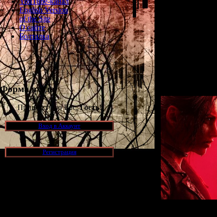
YouTube-канал
Изначально и
English Version
Dreamcas
of the Site
осовремени
О сайте
"
п
Болталка
А чтобы подчер
версией, у реме
Обновлённая ве
Форма входа
Приветствую Вас,
Гость
!
Вход в Аккаунт
Регистрация
Новости и обновления
[05.07.2026] (7)