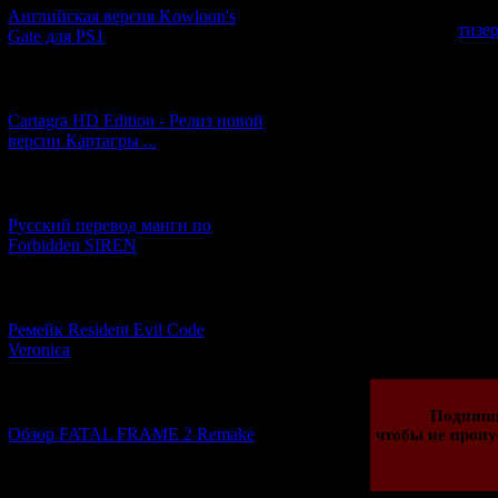
Новый геймплей
Английская версия Kowloon's
тизе
Gate для PS1
Судя по тизе
изменена. Напри
[27.06.2026] (4)
Редфилд
вообще
Cartagra HD Edition - Релиз новой
новый вариа
версии Картагры ...
Будем надеяться
[21.06.2026] (6)
должен выйт
Русский перевод манги по
Forbidden SIREN
[07.06.2026] (2)
Просмотров: 978 
Ремейк Resident Evil Code
07.06.2026 | Рейти
Veronica
[19.04.2026] (28)
Подпиши
Обзор FATAL FRAME 2 Remake
чтобы не пропу
[10.04.2026] (19)