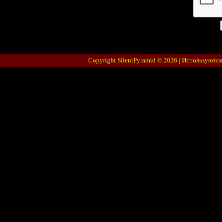
Copyright SilentPyramid © 2026 |
Используются