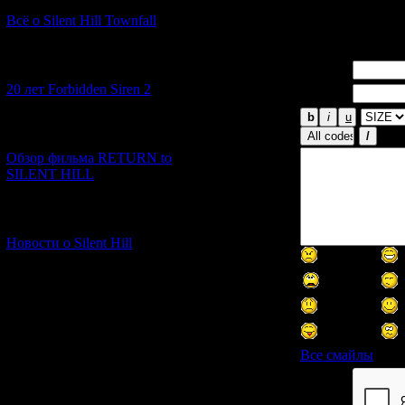
было практич
Всё о Silent Hill Townfall
[10.02.2026] (1)
Имя *:
20 лет Forbidden Siren 2
Email *:
[23.01.2026] (14)
Обзор фильма RETURN to
SILENT HILL
[06.01.2026] (11)
Новости о Silent Hill
Все смайлы
Код *: