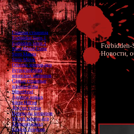
Главная страница
Forbidden Siren 1
Forbidden Siren 2
Forbidden-S
Siren Blood Curse
Новости, о
Siren Manga
Siren Movie
Обзоры хоррор-игр
Ретроспектива
японских хорроров
Самые странные
хоррор-игры
New Sile
SlitterHead
Анонсы новых
Short Me
Silent Hill'ов
Другие статьи
Переводы хорроров
Музей хоррор-игр
Telegram-канал
English Telegram