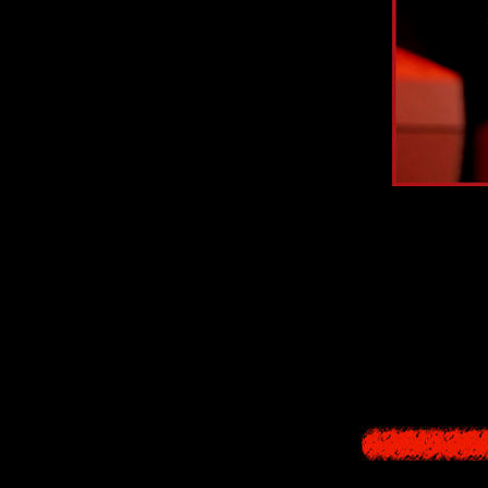
"
Townfall
" is a 