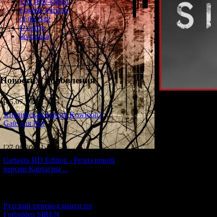
YouTube-канал
English Version
of the Site
О сайте
Болталка
Новости и обновления
[05.07.2026] (11)
After a lo
Английская версия Kowloon's
Gate для PS1
In 2022, the comp
h
[27.06.2026] (4)
This page contain
Cartagra HD Edition - Релиз новой
all th
версии Картагры ...
The articles 
[21.06.2026] (6)
Русский перевод манги по
Forbidden SIREN