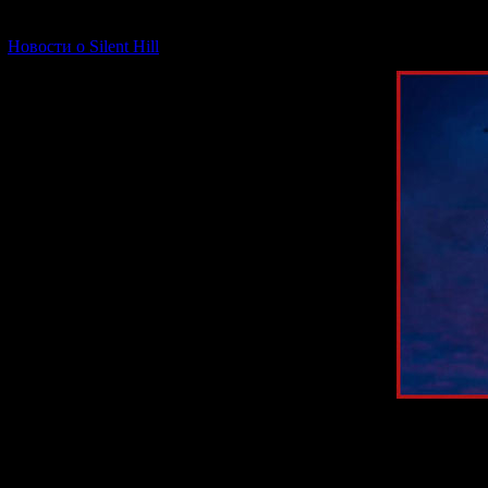
[06.01.2026] (11)
Новости о Silent Hill
The second part of
this game be abo