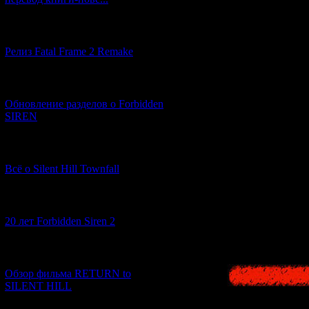
In the first part 
[12.03.2026] (14)
How did this proj
Релиз Fatal Frame 2 Remake
And what can we e
[04.03.2026] (8)
Обновление разделов о Forbidden
SIREN
[13.02.2026] (20)
Всё о Silent Hill Townfall
The game was rel
[10.02.2026] (1)
20 лет Forbidden Siren 2
[23.01.2026] (14)
Обзор фильма RETURN to
SILENT HILL