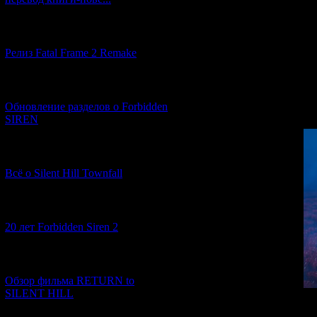
In the trail
[12.03.2026] (14)
A young girl wa
Релиз Fatal Frame 2 Remake
At the end of th
[04.03.2026] (8)
floating along
Обновление разделов о Forbidden
SIREN
[13.02.2026] (20)
Всё о Silent Hill Townfall
[10.02.2026] (1)
20 лет Forbidden Siren 2
[23.01.2026] (14)
Обзор фильма RETURN to
SILENT HILL