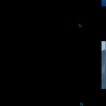
5)
On one of the ho
as "
C
6)
Also, there is t