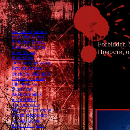
Главная страница
Forbidden Siren 1
Forbidden Siren 2
Forbidden-S
Siren Blood Curse
Новости, о
Siren Manga
Siren Movie
Обзоры хоррор-игр
Ретроспектива
японских хорроров
Самые странные
хоррор-игры
Silent Hi
SlitterHead
Анонсы новых
Silent Hill'ов
Другие статьи
Переводы хорроров
Музей хоррор-игр
Telegram-канал
English Telegram