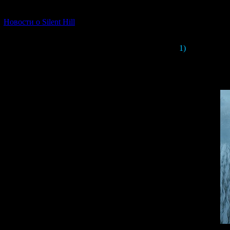
If you watch the vi
[06.01.2026] (11)
Новости о Silent Hill
1)
The scarecrow
sickle. In the low