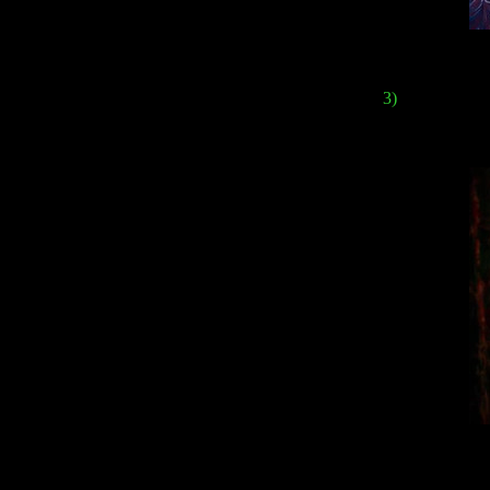
3)
A traditional
"
Iwaih