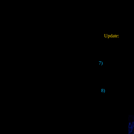
"
Ebisugaoka. Che
name and literally
Silent Hill
). It is 
Update:
My theo
7)
A little lower, y
8)
In the final sce
there is a very sim