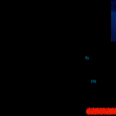
9)
At the end of the
10)
And here's o
Yoshihiro Komor