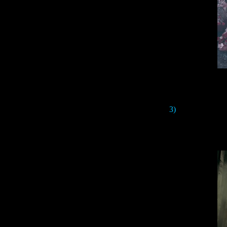
3)
Then we can see 
steel pipe is th