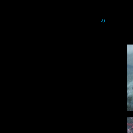
2)
The first bunc
closely, you wil