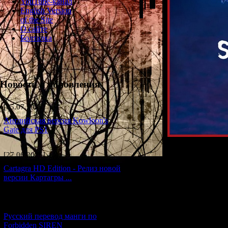
YouTube-канал
English Version
of the Site
О сайте
Болталка
Новости и обновления
[05.07.2026] (6)
Английская версия Kowloon's
Gate для PS1
[27.06.2026] (4)
In the previous
Cartagra HD Edition - Релиз новой
"
версии Картагры ...
[21.06.2026] (6)
Русский перевод манги по
Forbidden SIREN
And now I will ana