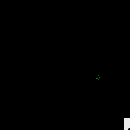
The story for "
S
previously worked
N
In the trailer o
1)
The title of the 
is in red. Using one