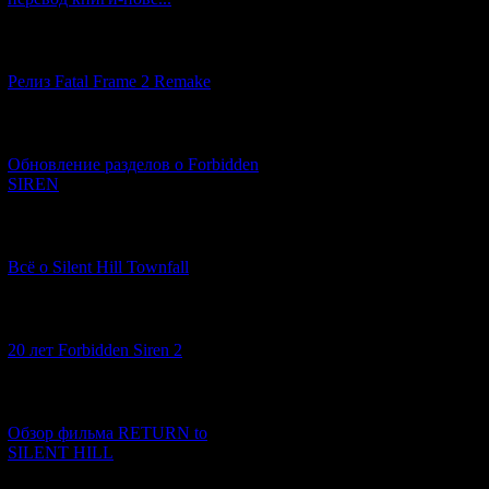
Анонс
Silent Hi
[12.03.2026] (14)
т
Релиз Fatal Frame 2 Remake
Сами разработчик
с компьютерн
[04.03.2026] (8)
Работой на
Обновление разделов о Forbidden
SIREN
Примером их
заключалась в 
[13.02.2026] (20)
зарабатывать "
оч
Всё о Silent Hill Townfall
можно использов
истории. По 
[10.02.2026] (1)
20 лет Forbidden Siren 2
Компания
Dj
[23.01.2026] (14)
Обзор фильма RETURN to
Bad Robo
SILENT HILL
занимающейс