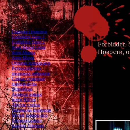
Главная страница
Forbidden Siren 1
Forbidden Siren 2
Forbidden-S
Siren Blood Curse
Новости, о
Siren Manga
Siren Movie
Обзоры хоррор-игр
Ретроспектива
японских хорроров
Самые странные
хоррор-игры
Silent H
SlitterHead
Анонсы новых
Разбор 
Silent Hill'ов
Другие статьи
Переводы хорроров
Музей хоррор-игр
Telegram-канал
English Telegram