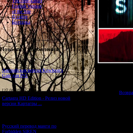
YouTube-канал
English Version
of the Site
О сайте
Болталка
Новости и обновления
[05.07.2026] (10)
Английская версия Kowloon's
Gate для PS1
Продол
В прошлых стать
[27.06.2026] (4)
фильме "
Возвр
Cartagra HD Edition - Релиз новой
версии Картагры ...
Ну а в этой стат
[21.06.2026] (6)
Русский перевод манги по
Forbidden SIREN