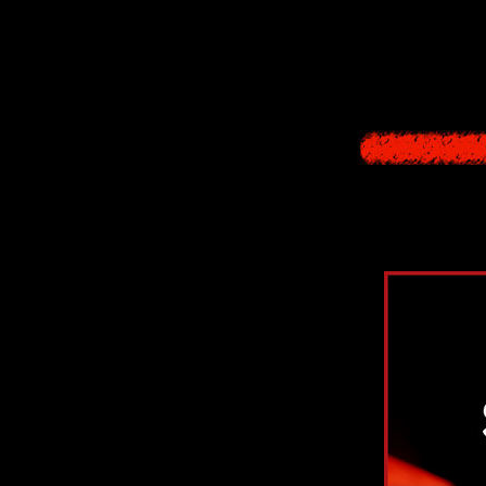
21 эпизодов, пр
полностью, к
не