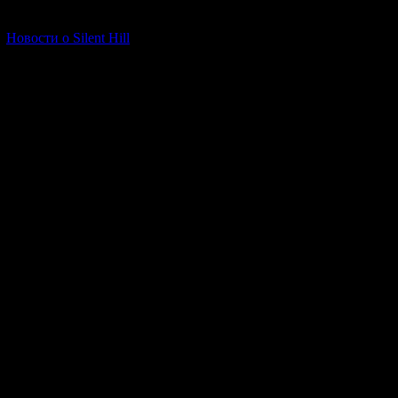
[06.01.2026] (11)
Behaviour Inte
Новости о Silent Hill
Я лично к пр
американский се
будет пытат
В октябре 2023 
эпизод интерак
течении
6 месяц
в несколько мин
развитие исто
эпизод. 
В мае 2024 выш