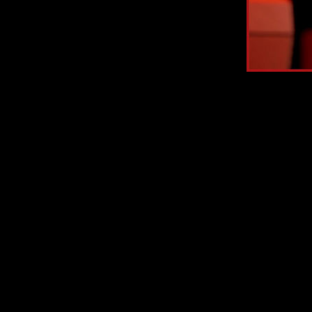
А теперь перехо
Ранее фирма 
"
Observation
".
головоломок, гд
и управлят
В трейлере
SH T
функции радио и
дин
Скорее всего в 
взаимодействов
третьем эп