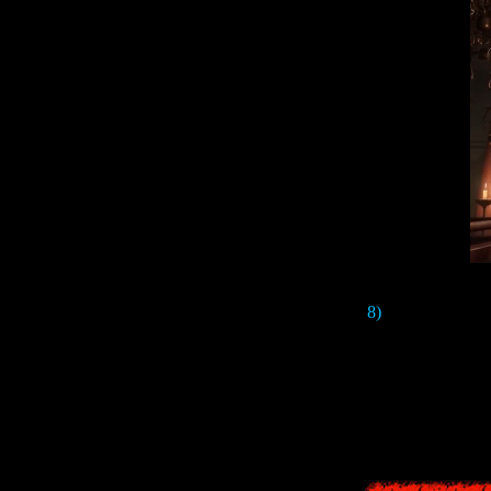
8)
В храме можно
статую с
Девя
В японском ф
существо, котор