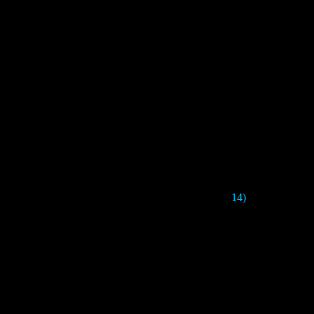
14)
Во многих сц
Видимо, в
Silen
игра
Ryukishi07
- б
д