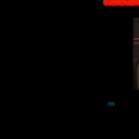
19)
В финальн
У каждой из
м
А на одежд