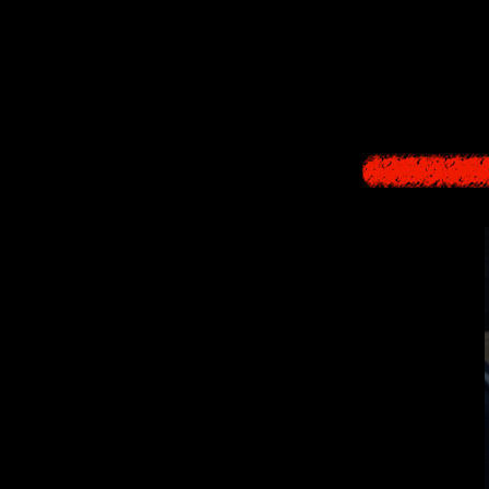
трансформирова
Либо эта пул
образного орга