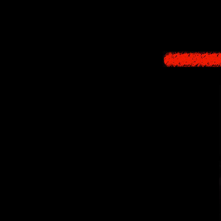
Так что возможн
приши