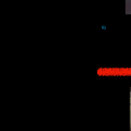
6)
Потом мы в
Тут сложно раз
монстра