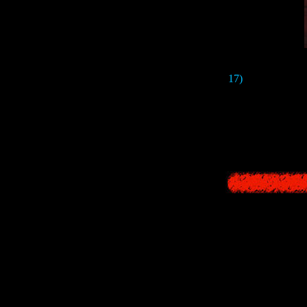
17)
На стене мы 
"
shine shine
Видимо, кто-то 