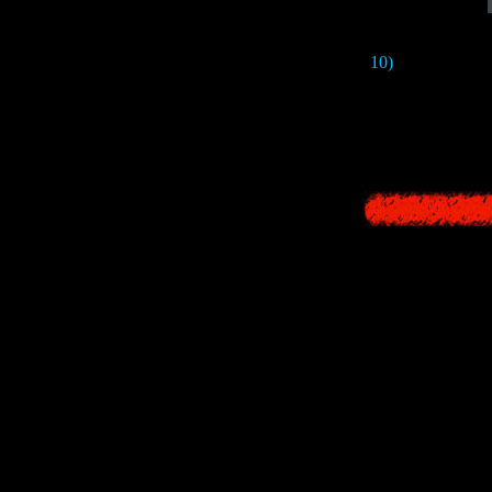
10)
В середине т
Это тот самый о
Ск