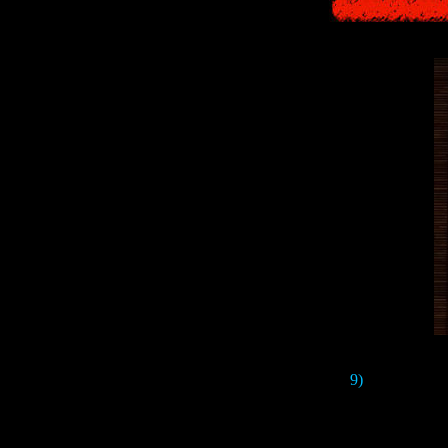
9)
На одном из
демон с копьё