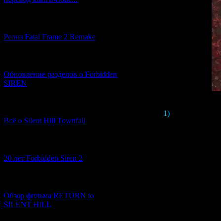
[12.03.2026] (14)
Релиз Fatal Frame 2 Remake
[04.03.2026] (8)
Обновление разделов о Forbidden
SIREN
[13.02.2026] (20)
1)
В первой сцен
Всё о Silent Hill Townfall
посреди цветочн
Девушка об
[10.02.2026] (1)
п
20 лет Forbidden Siren 2
Что может проис
кто был похороне
[23.01.2026] (14)
Обзор фильма RETURN to
А может быть в 
SILENT HILL