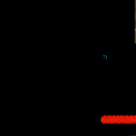
7)
В трейлере ч
Видимо, религ
тема рел
Кстати, обратит
с тремя леп