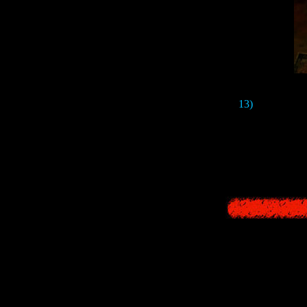
13)
В ролике е
стол
Это напоминае