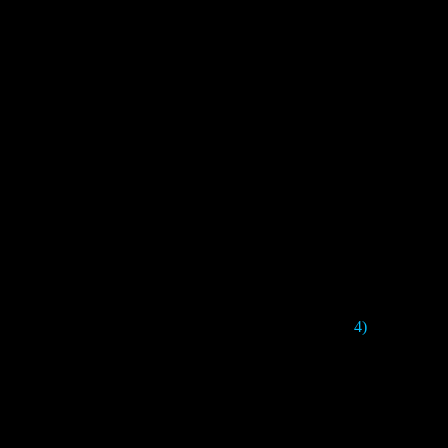
4)
В городе н
длинными во
Если смотреть 
монстра в