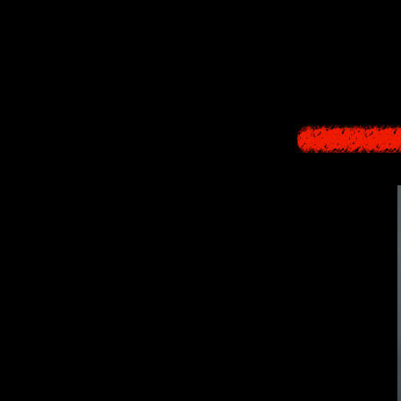
Видимо, жители г
битва меж
Кстати, демони