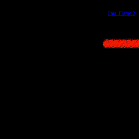
В этом смысл
Fatal Frame 2
.
честь странны