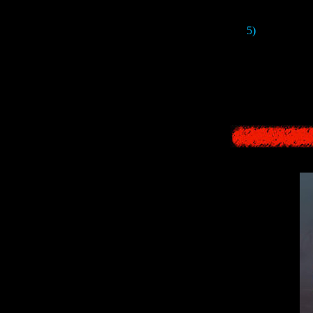
5)
На секунду
Это скорее вс