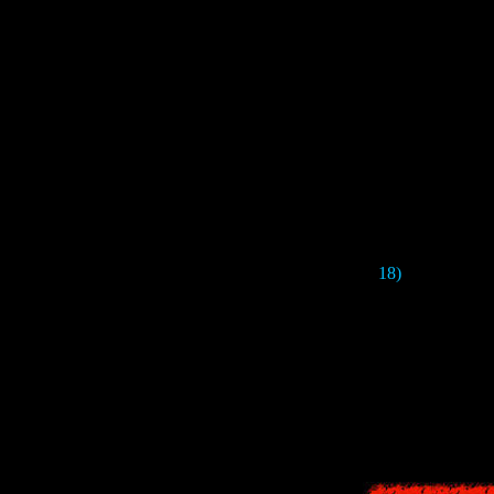
18)
В следующе
Кто это? Это то
И довольно любо
есть авторша ри