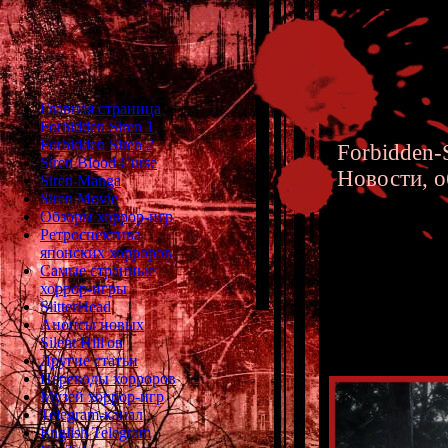
Главная страница
Forbidden Siren 1
Forbidden Siren 2
Forbidden-S
Siren Blood Curse
Новости, о
Siren Manga
Siren Movie
Обзоры хоррор-игр
Ретроспектива
японских хорроров
Самые странные
хоррор-игры
Silent H
SlitterHead
Анонсы новых
Silent Hill'ов
Другие статьи
Переводы хорроров
Музей хоррор-игр
Telegram-канал
English Telegram