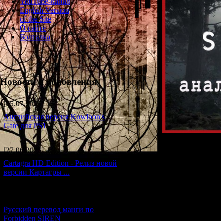
YouTube-канал
English Version
of the Site
О сайте
Болталка
Новости и обновления
[05.07.2026] (6)
Английская версия Kowloon's
Gate для PS1
[27.06.2026] (4)
В прошлых стать
Cartagra HD Edition - Релиз новой
Hill F
", а та
версии Картагры ...
[21.06.2026] (6)
Русский перевод манги по
Forbidden SIREN