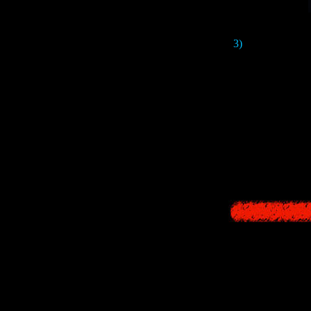
3)
Потом нам по
кадром намекает
Эта тема также
koro ni
", над ко
Кстати, обрат
будет мелькать