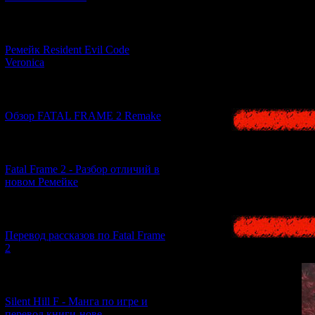
[07.06.2026] (2)
Ремейк Resident Evil Code
А теперь давайт
Veronica
трейлер
[19.04.2026] (28)
Обзор FATAL FRAME 2 Remake
[10.04.2026] (19)
Fatal Frame 2 - Разбор отличий в
новом Ремейке
[03.04.2026] (4)
Перевод рассказов по Fatal Frame
2
[29.03.2026] (10)
Silent Hill F - Манга по игре и
перевод книги-нове...