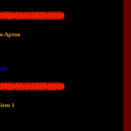
н-Артов
тов по разным частям серии.
тов
<<
iren 1
300
картинок, поэтому архив весит около 1-го гигабайта.