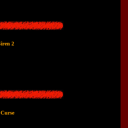
iren 2
орой части игры.
 Curse