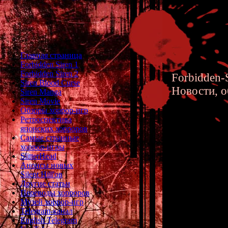
Главная страница
Forbidden Siren 1
Forbidden Siren 2
Forbidden-S
Siren Blood Curse
Новости, о
Siren Manga
Siren Movie
Обзоры хоррор-игр
Ретроспектива
японских хорроров
Самые странные
хоррор-игры
Forbidd
SlitterHead
Анонсы новых
Silent Hill'ов
Другие статьи
Переводы хорроров
Музей хоррор-игр
Telegram-канал
English Telegram