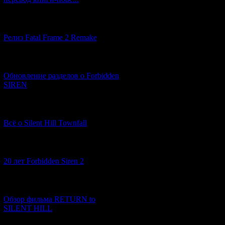
[12.03.2026] (14)
Релиз Fatal Frame 2 Remake
[04.03.2026] (8)
Обновление разделов о Forbidden
SIREN
[13.02.2026] (20)
Всё о Silent Hill Townfall
[10.02.2026] (1)
20 лет Forbidden Siren 2
[23.01.2026] (14)
Обзор фильма RETURN to
SILENT HILL