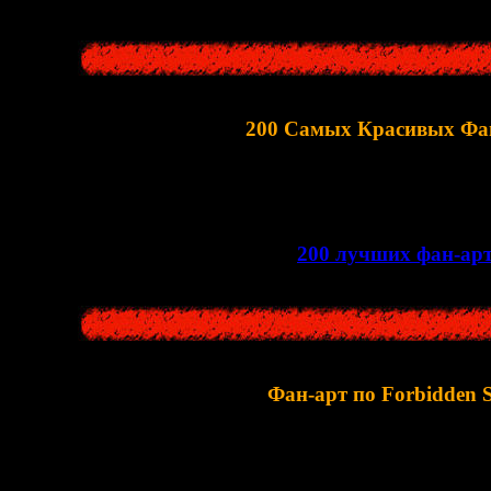
200 Самых Красивых Фа
Здесь можно посмотреть подборку моих любимых ар
>>
200 лучших фан-ар
Фан-арт по Forbidden S
умная коллекция артов по первой части "
Сирены
". Тут больше
3