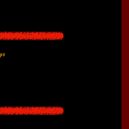
рами из "
Blood Curse
".
рт
общей сложности около
70
картинок, а в качестве бонуса -
иков :)