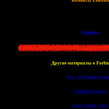
Комиксы Ёнкома
 как её ещё называют, "
4koma
") - это особая разновидность япо
картинок. Мне удалось насобирать более
200
э
>>
Скачать
<<
Другие материалы о Forbid
>>
Всё о Forbidden Sire
>>
Forbidden Siren 2
>>
Siren: Blood Curse