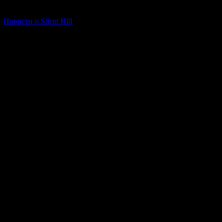
[06.01.2026] (11)
Новости о Silent Hill
Поздравитель