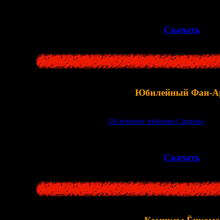
Около
300
картинок с персонажами и монст
>>
Скачать
<<
Юбилейный Фан-А
ные открытки, приуроченные к
10-летнему юбилею Сирены
. В 
фотографии праздничных торт
>>
Скачать
<<