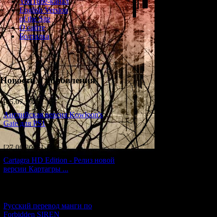
YouTube-канал
English Version
of the Site
О сайте
Болталка
Новости и обновления
[05.07.2026] (6)
Английская версия Kowloon's
Gate для PS1
По
Forbidden
[27.06.2026] (4)
Cartagra HD Edition - Релиз новой
версии Картагры ...
Причём, мно
[21.06.2026] (6)
На этой ст
Русский перевод манги по
Э
Forbidden SIREN