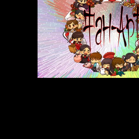
 Siren
существует огромное количество фан-артов - поклонники 
изображениями любимых персонаже
гие арты выполнены настолько классно и качественно, что дал
нарисовать.
ранице вы можете скачать большую коллекцию фан-артов по
Forb
та коллекция собиралась на протяжении многих лет и насчитыв