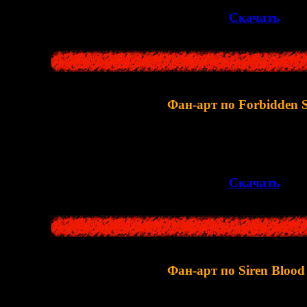
>>
Скачать
<<
Фан-арт по Forbidden S
А здесь собрано более
1000
артов по вт
>>
Скачать
<<
Фан-арт по Siren Blood