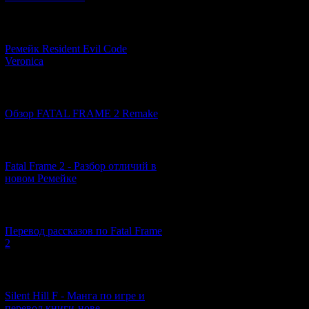
[07.06.2026] (2)
Ремейк Resident Evil Code
Veronica
[19.04.2026] (28)
Обзор FATAL FRAME 2 Remake
[10.04.2026] (19)
Fatal Frame 2 - Разбор отличий в
новом Ремейке
[03.04.2026] (4)
Перевод рассказов по Fatal Frame
2
[29.03.2026] (10)
Абсолютно без
Silent Hill F - Манга по игре и
перевод книги-нове...