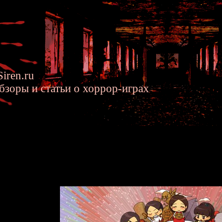
iren.ru
бзоры и статьи о хоррор-играх
en SIREN - Коллекция Фан-Арт