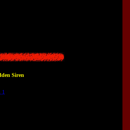
нской карикатурной манги, которая обычно состоит из 4-х
кземпляров такой манги.
den Siren
n 1
<<
<<
<<