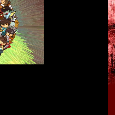
культовой серии нарисовали несколько тысяч картинок с
й и монстров.
еко не каждый профессиональный художник смог бы так
idden Siren
1,
Forbidden Siren 2
и
Siren Blood Curse
.
ает в общей сложности около
5000
картинок.