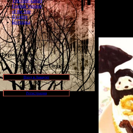
YouTube-канал
English Version
*
смахивает пл
of the Site
О сайте
От всей души 
Болталка
этой эп
А в
Форма входа
Приветствую Вас,
Гость
!
Вход в Аккаунт
Регистрация
Новости и обновления
[05.07.2026] (7)