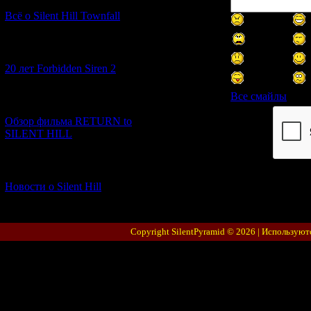
Всё о Silent Hill Townfall
[10.02.2026] (1)
20 лет Forbidden Siren 2
Все смайлы
[23.01.2026] (14)
Обзор фильма RETURN to
Код *:
SILENT HILL
[06.01.2026] (11)
Новости о Silent Hill
Copyright SilentPyramid © 2026 |
Используют