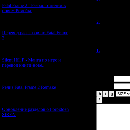
Fatal Frame 2 - Разбор отличий в
Ура! С прошедш
новом Ремейке
2.
Денис
(0
[03.04.2026] (4)
Поздравляю! Хо
Перевод рассказов по Fatal Frame
на Японские хо
2
1.
Alex
[29.03.2026] (10)
(06.1
Отличная дата! 
Silent Hill F - Манга по игре и
перевод книги-нове...
Имя *:
[12.03.2026] (14)
Email *:
Релиз Fatal Frame 2 Remake
[04.03.2026] (8)
Обновление разделов о Forbidden
SIREN
[13.02.2026] (20)