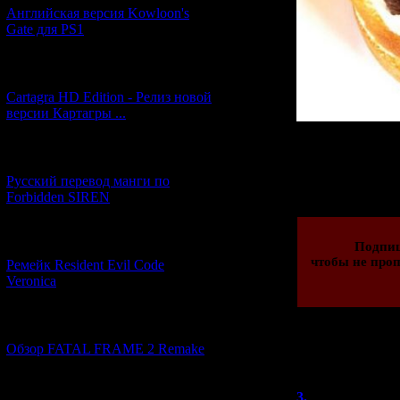
Английская версия Kowloon's
Gate для PS1
[27.06.2026] (4)
Cartagra HD Edition - Релиз новой
версии Картагры ...
[21.06.2026] (6)
Просмотров: 2011
Русский перевод манги по
06.11.2013 | Рейти
Forbidden SIREN
[07.06.2026] (2)
Подпи
чтобы не проп
Ремейк Resident Evil Code
Veronica
[19.04.2026] (28)
Обзор FATAL FRAME 2 Remake
Всего комментар
Порядок
[10.04.2026] (19)
3.
Beavis Nu