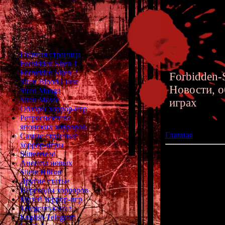
Главная страница
Forbidden Siren 1
Forbidden Siren 2
Forbidden-S
Siren Blood Curse
Новости, о
Siren Manga
Siren Movie
играх
Обзоры хоррор-игр
Ретроспектива
японских хорроров
Главная
»» 06.11
Самые странные
хоррор-игры
SlitterHead
Сирене исполнил
Анонсы новых
Silent Hill'ов
Совсем недавно 
Другие статьи
у нас новый 
Переводы хорроров
Музей хоррор-игр
Сирена появилас
Telegram-канал
она празд
English Telegram
Эх, как время л