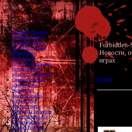
Главная страница
Forbidden Siren 1
Forbidden Siren 2
Forbidden-S
Siren Blood Curse
Новости, о
Siren Manga
Siren Movie
играх
Обзоры хоррор-игр
Ретроспектива
японских хорроров
Главная
»» 23.10
Самые странные
Syndrome для PS
хоррор-игры
SlitterHead
Анонсы новых
Перевод хоррор-
Silent Hill'ов
Другие статьи
Кеичиро Тояма (
Переводы хорроров
однажды признал
Музей хоррор-игр
игрой
Telegram-канал
English Telegram