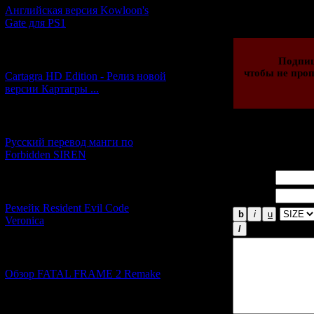
Английская версия Kowloon's
23.10.2013 | Рейти
Gate для PS1
[27.06.2026] (4)
Подпи
чтобы не проп
Cartagra HD Edition - Релиз новой
версии Картагры ...
[21.06.2026] (6)
Русский перевод манги по
Всего комментар
Forbidden SIREN
Имя *:
[07.06.2026] (2)
Email *:
Ремейк Resident Evil Code
Veronica
[19.04.2026] (29)
Обзор FATAL FRAME 2 Remake
[10.04.2026] (19)