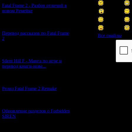
Fatal Frame 2 - Разбор отличий в
новом Ремейке
[03.04.2026] (4)
Перевод рассказов по Fatal Frame
Все смайлы
2
Код *:
[29.03.2026] (10)
Silent Hill F - Манга по игре и
перевод книги-нове...
[12.03.2026] (14)
Релиз Fatal Frame 2 Remake
[04.03.2026] (8)
Обновление разделов о Forbidden
SIREN
[13.02.2026] (20)