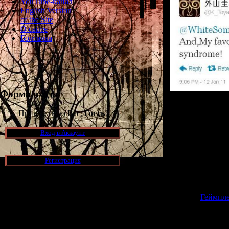
YouTube-канал
English Version
of the Site
О сайте
Болталка
Форма входа
К сожалению, 
Приветствую Вас,
Гость
!
Японии и тольк
решили испра
перевода Moo
Вход в Аккаунт
Перевод ведётс
нибудь будет
Регистрация
>
>>
Геймпле
Новости и обновления
[05.07.2026] (11)
Просмотров: 374