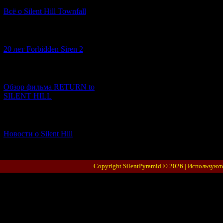
Всё о Silent Hill Townfall
[10.02.2026] (1)
20 лет Forbidden Siren 2
[23.01.2026] (14)
Обзор фильма RETURN to
SILENT HILL
[06.01.2026] (11)
Новости о Silent Hill
Copyright SilentPyramid © 2026 |
Используют