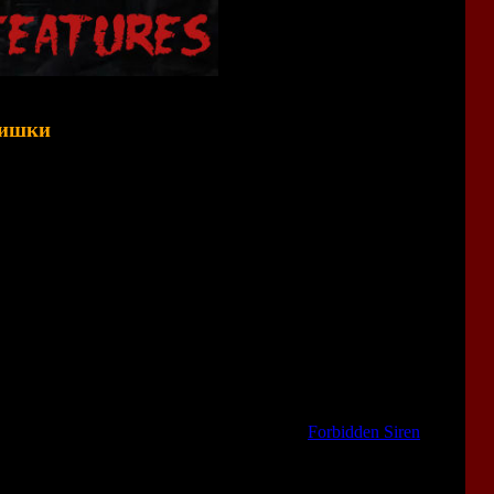
фишки
 по таинственной деревне, собираем полезные предметы и
бавили в игру много новых фишек:
тся прятаться от призраков или тайком пробираться мимо
ли.
 не привлекать к себе лишнего внимания (в PS2-версии
о выключить).
(это реализовано примерно так же, как в
Forbidden Siren
).
 стелсовых сцен.