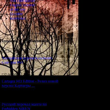
YouTube-канал
English Version
of the Site
О сайте
Болталка
Новости и обновления
[05.07.2026] (6)
Английская версия Kowloon's
Gate для PS1
[27.06.2026] (4)
Cartagra HD Edition - Релиз новой
версии Картагры ...
[21.06.2026] (6)
Русский перевод манги по
Forbidden SIREN
Я очень любл