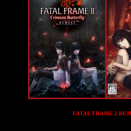
FATAL FRAME 2 RE
ю серию
Fatal Frame
/
Project Zero
и особенно обожаю её вторую 