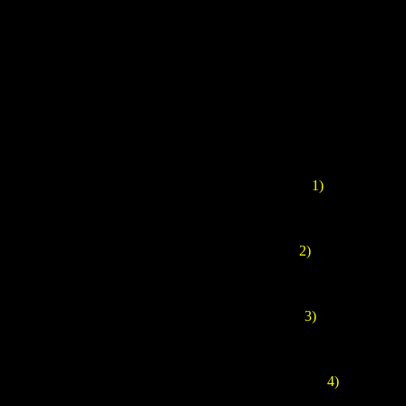
Новый ремей
1)
В ремейке ис
2)
Разработчики 
3)
В верхнем-пра
4)
Помните и
использовали 