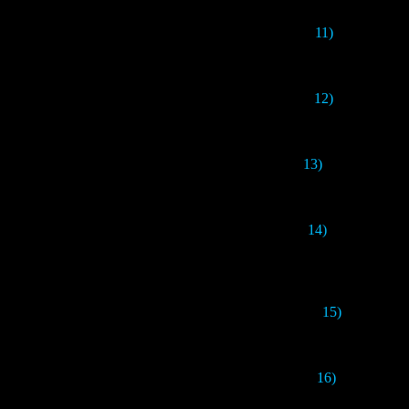
11)
Ещё в игру
"
повышение а
12)
Теперь можн
13)
Разрабы доба
14)
Теперь у фо
"
Exposure
" и "
R
15)
У режима 
16)
В версии 
фотоаппар