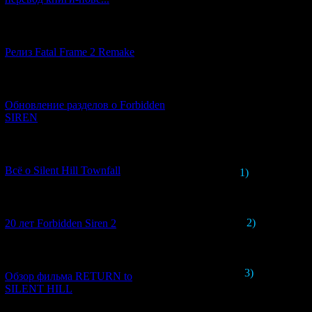
[12.03.2026] (14)
Релиз Fatal Frame 2 Remake
[04.03.2026] (8)
Обновление разделов о Forbidden
SIREN
Общая формула 
[13.02.2026] (20)
Всё о Silent Hill Townfall
1)
В ремейке по
[10.02.2026] (1)
2)
Призраки р
20 лет Forbidden Siren 2
[23.01.2026] (14)
3)
Главная гер
Обзор фильма RETURN to
SILENT HILL