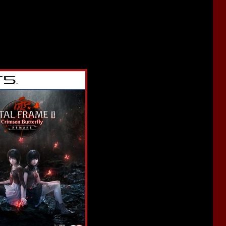
ter Select
", позволяющая переиграть заново любую главу.
ирании бонусных концовок).