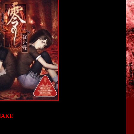
MAKE
часть - "
Fatal Frame 2: Crimson Butterfly
". Поэтому мне