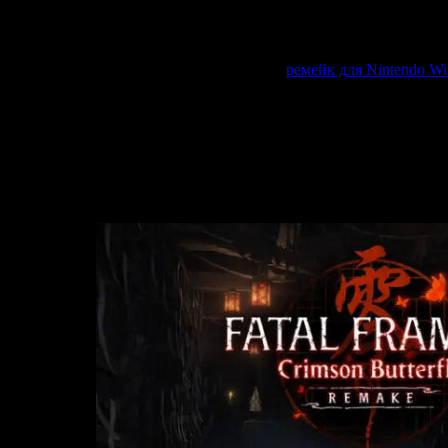
приятно видеть, как на протяжении
20+
лет эта игра р
на вышла 2003-м году на
PlayStation 2
. Потом была выпущена о
ремейк для Nintendo Wi
т, совсем недавно (в марте 2026) вышел второй ремейк - на этот 
ы подробно разберём все отличия и дополнительный контент в н
расскажу о впечатлениях от р