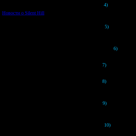
4)
Появилась си
[06.01.2026] (11)
Новости о Silent Hill
5)
В игру доба
6)
Когда у 
7)
В ремейке жёс
8)
Появился внут
9)
Также при сей
10)
Система про