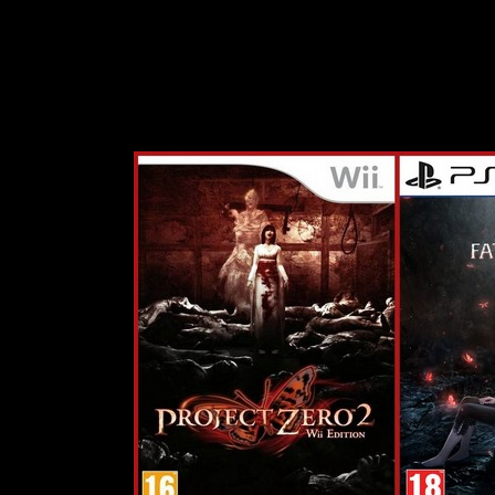
ждения игры в главном меню появляется секретная опция "
Chap
Это весьма удобно и полезно (особенно при соб