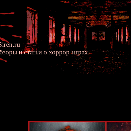
iren.ru
бзоры и статьи о хоррор-играх
rame 2 Remake - Отличия межд
ox и Wii