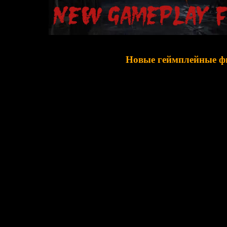
Новые геймплейные 
геймплея в ремейке следует традициям оригинала: мы блуждаем
сражаемся с призраками. Но при этом разработчики до
явились лёгкие элементы стелса. В некоторых сценах нам придё
них, чтобы нас не замети
еагируют на звук и свет. А мы можем выключать фонарик, чтобы
фонарь нельзя было самостоятельн
оиня теперь умеет пригибаться и тихо передвигаться вприсядку 
Такой навык нам очень пригодится для