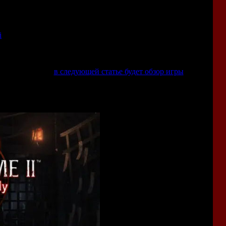
аз за разом перерождается заново.
бновлённая версия для
Xbox Original
. А в 2012 появился
i
.
раз для
PC
,
PlayStation 5
,
Switch 2
и
Xbox X\S
.
овом ремейке. А
в следующей статье будет обзор игры
- там я
емейка.