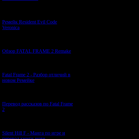
[07.06.2026] (2)
Изначально о
Ремейк Resident Evil Code
Veronica
И во
[19.04.2026] (28)
В этой статье м
Обзор FATAL FRAME 2 Remake
[10.04.2026] (19)
Fatal Frame 2 - Разбор отличий в
новом Ремейке
[03.04.2026] (4)
Перевод рассказов по Fatal Frame
2
[29.03.2026] (10)
Silent Hill F - Манга по игре и
перевод книги-нове...