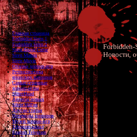
Главная страница
Forbidden Siren 1
Forbidden Siren 2
Forbidden-S
Siren Blood Curse
Новости, о
Siren Manga
Siren Movie
Обзоры хоррор-игр
Ретроспектива
японских хорроров
Самые странные
хоррор-игры
Fatal F
SlitterHead
Анонсы новых
PS2, Xb
Silent Hill'ов
Другие статьи
Переводы хорроров
Музей хоррор-игр
Telegram-канал
English Telegram