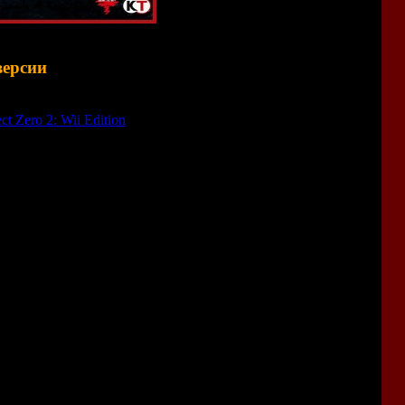
версии
ct Zero 2: Wii Edition
"), которая выходила в 2012-м году.
о фишек из этой версии:
-версии (а в ранних версиях
Fatal Frame 2
для PS2 и Xbox
еские" ракурсы).
ggravation
). В любой момент битвы враг может случайным
ильнее и живучее.
ая помогает ориентироваться в запутанных коридорах (эта
 в Wii-версии).
надо медленно протягивать к ним руку? Разрабы снова
а руку призрак, если мы не успеем её вовремя отдёрнуть.