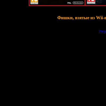
Фишки, взятые из Wii-
к во многом базируется на версии игры для
Nintendo Wii
("
Proje
Поэтому сюда также перекочевало большинств
пользуется динамическая камера с видом из-за спины, как в Wii
были фиксированные "кинематографич
вернули фишку с внезапным усилением призраков (
Yamigaeri
/
A
образом "разозлиться", став гораздо с
вом углу экрана всегда показывается мини-карта локации, котор
фишка с картой изначально появилась
нтерактивные сценки-пугалки, когда при собирании предметов 
эту идею в игре. В такие моменты нас может внезапно схватить з