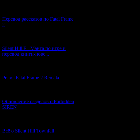
[03.04.2026] (4)
Перевод рассказов по Fatal Frame
2
[29.03.2026] (10)
Silent Hill F - Манга по игре и
перевод книги-нове...
[12.03.2026] (14)
Релиз Fatal Frame 2 Remake
[04.03.2026] (8)
Обновление разделов о Forbidden
SIREN
[13.02.2026] (20)
Всё о Silent Hill Townfall