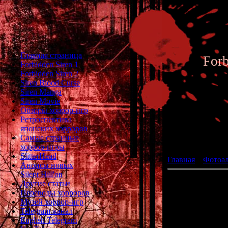
Главная страница
For
Forbidden Siren 1
Forbidden Siren 2
Siren Blood Curse
Siren Manga
Siren Movie
Обзоры хоррор-игр
Ретроспектива
японских хорроров
Фотоал
Самые странные
хоррор-игры
SlitterHead
Главная
»
Фотоа
Анонсы новых
Silent Hill'ов
Другие статьи
Переводы хорроров
Музей хоррор-игр
Telegram-канал
English Telegram