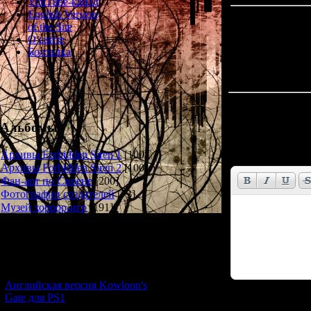
YouTube-канал
English Version
of the Site
О сайте
Болталка
Всего комментар
Альбомы
Имя *:
Email *:
Архивы Forbidden Siren 1
[100]
Архивы Forbidden Siren 2
[100]
Фан-арт по Сирене
[200]
Фотографии создателей
[73]
Музей хоррор-игр
[191]
Новости и обновления
[05.07.2026] (6)
Английская версия Kowloon's
Gate для PS1
Код *: