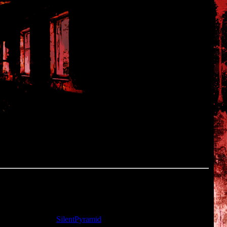
та: 22.11.2009 |
SilentPyramid