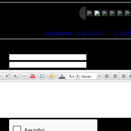
« Предыдущая
|
11
12
13
14
15
[
16
]
17
18
19
иев:
0
Шрифт