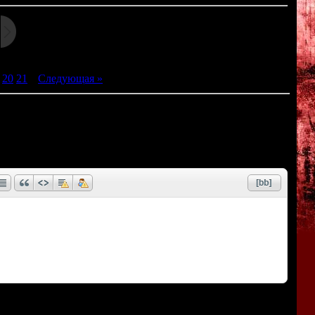
20
21
|
Следующая »