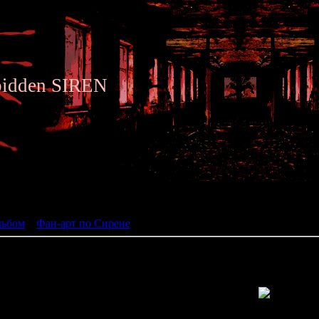
bidden SIREN
ьбом
льбом
»
Фан-арт по Сирене
» Siren fan art 016
Просмотров: 2089 | Размеры: 800x748px/319.2Kb | Да