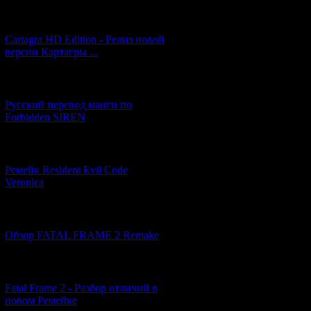
[27.06.2026] (4)
Cartagra HD Edition - Релиз новой
версии Картагры ...
[21.06.2026] (6)
Русский перевод манги по
Forbidden SIREN
[07.06.2026] (2)
Ремейк Resident Evil Code
Veronica
[19.04.2026] (28)
Обзор FATAL FRAME 2 Remake
[10.04.2026] (19)
Fatal Frame 2 - Разбор отличий в
новом Ремейке