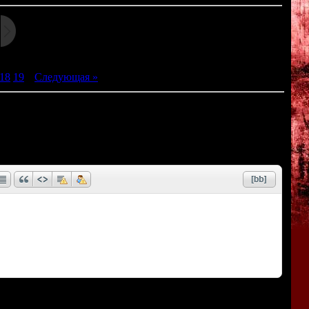
18
19
|
Следующая »