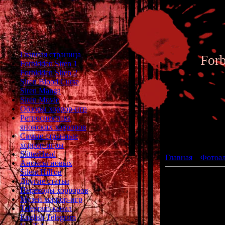
Главная страница
For
Forbidden Siren 1
Forbidden Siren 2
Siren Blood Curse
Siren Manga
Siren Movie
Обзоры хоррор-игр
Ретроспектива
японских хорроров
Фотоал
Самые странные
хоррор-игры
SlitterHead
Главная
»
Фотоа
Анонсы новых
Silent Hill'ов
Другие статьи
Переводы хорроров
Музей хоррор-игр
Telegram-канал
English Telegram