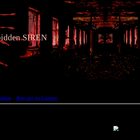
bidden SIREN
ьбом
льбом
»
Фан-арт по Сирене
» Siren fan art 014
Просмотров: 1983 | Размеры: 800x800px/537.5Kb | Да