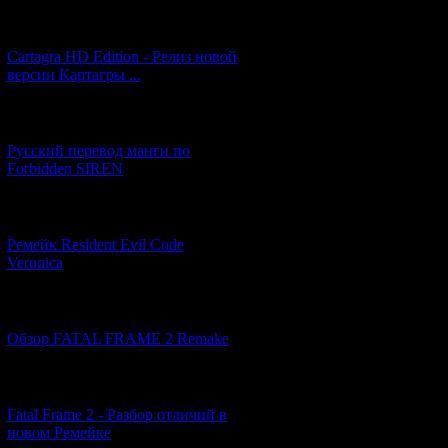
[27.06.2026] (4)
Cartagra HD Edition - Релиз новой
версии Картагры ...
[21.06.2026] (6)
Русский перевод манги по
Forbidden SIREN
[07.06.2026] (2)
Ремейк Resident Evil Code
Veronica
[19.04.2026] (30)
Обзор FATAL FRAME 2 Remake
[10.04.2026] (19)
Fatal Frame 2 - Разбор отличий в
новом Ремейке