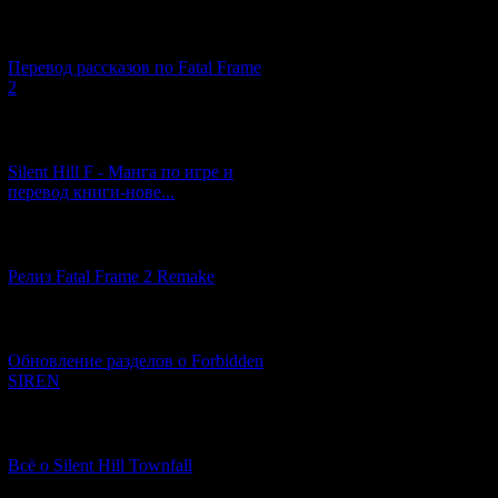
[03.04.2026] (4)
Перевод рассказов по Fatal Frame
2
[29.03.2026] (10)
Silent Hill F - Манга по игре и
перевод книги-нове...
[12.03.2026] (14)
Релиз Fatal Frame 2 Remake
[04.03.2026] (8)
Обновление разделов о Forbidden
SIREN
[13.02.2026] (20)
Всё о Silent Hill Townfall