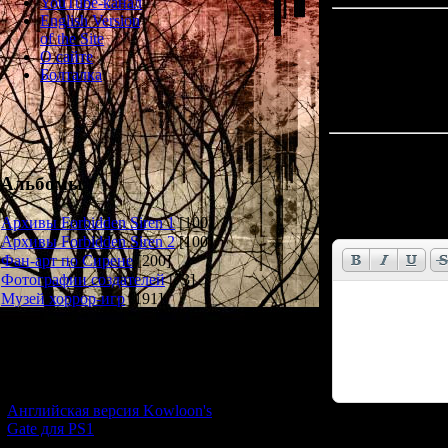
YouTube-канал
English Version
of the Site
О сайте
Болталка
Всего комментар
Альбомы
Имя *:
Email *:
Архивы Forbidden Siren 1
[100]
Архивы Forbidden Siren 2
[100]
Фан-арт по Сирене
[200]
Фотографии создателей
[73]
Музей хоррор-игр
[191]
Новости и обновления
[05.07.2026] (11)
Английская версия Kowloon's
Gate для PS1
Код *: