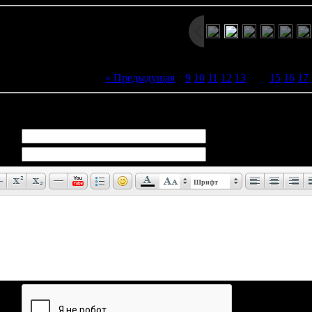
« Предыдущая
|
9
10
11
12
13
[
14
]
15
16
17
иев:
0
Шрифт