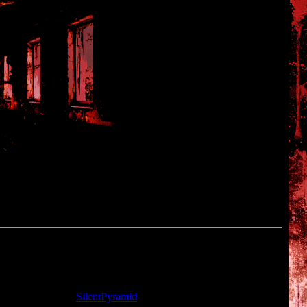
та: 22.11.2009 |
SilentPyramid