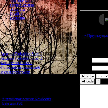
Просмотров: 207
YouTube-канал
Дата: 
English Version
of the Site
О сайте
Болталка
« Предыдуща
Альбомы
Всего комментар
Архивы Forbidden Siren 1
[100]
Архивы Forbidden Siren 2
[100]
Имя *:
Фан-арт по Сирене
[200]
Email
Фотографии создателей
[73]
*:
Музей хоррор-игр
[191]
Новости и обновления
[05.07.2026] (7)
Английская версия Kowloon's
Gate для PS1