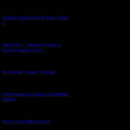
[03.04.2026] (4)
Перевод рассказов по Fatal Frame
2
[29.03.2026] (10)
Silent Hill F - Манга по игре и
перевод книги-нове...
[12.03.2026] (14)
Релиз Fatal Frame 2 Remake
[04.03.2026] (8)
Обновление разделов о Forbidden
SIREN
[13.02.2026] (20)
Всё о Silent Hill Townfall