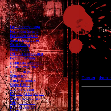
Главная страница
For
Forbidden Siren 1
Forbidden Siren 2
Siren Blood Curse
Siren Manga
Siren Movie
Обзоры хоррор-игр
Ретроспектива
японских хорроров
Фотоал
Самые странные
хоррор-игры
SlitterHead
Главная
»
Фотоа
Анонсы новых
fan art 011
Silent Hill'ов
Другие статьи
Переводы хорроров
Музей хоррор-игр
Telegram-канал
English Telegram