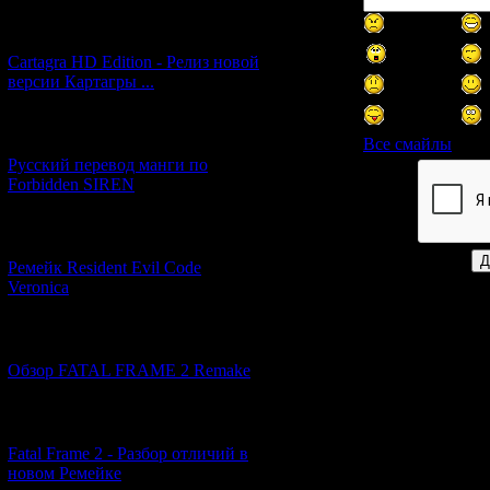
[27.06.2026] (4)
Cartagra HD Edition - Релиз новой
версии Картагры ...
[21.06.2026] (6)
Все смайлы
Русский перевод манги по
Forbidden SIREN
Код *:
[07.06.2026] (2)
Ремейк Resident Evil Code
Veronica
[19.04.2026] (30)
Обзор FATAL FRAME 2 Remake
[10.04.2026] (19)
Fatal Frame 2 - Разбор отличий в
новом Ремейке