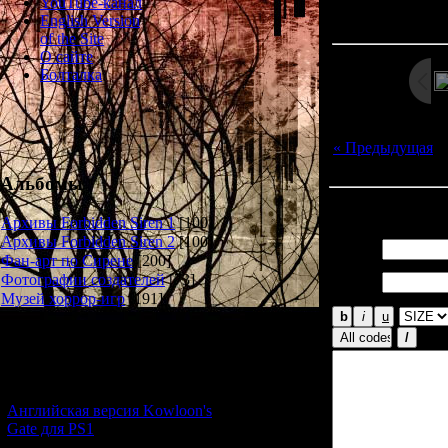
Просмотров: 186
YouTube-канал
Дата: 
English Version
of the Site
О сайте
Болталка
« Предыдущая
|
Альбомы
Всего комментар
Архивы Forbidden Siren 1
[100]
Архивы Forbidden Siren 2
[100]
Имя *:
Фан-арт по Сирене
[200]
Email
Фотографии создателей
[73]
*:
Музей хоррор-игр
[191]
Новости и обновления
[05.07.2026] (9)
Английская версия Kowloon's
Gate для PS1