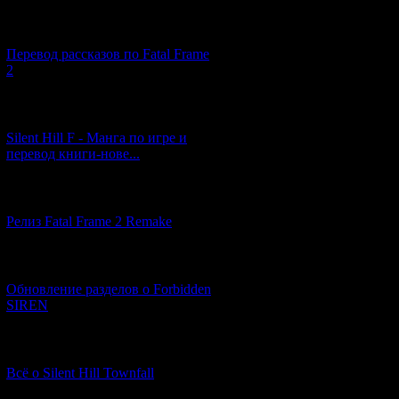
[03.04.2026] (4)
Перевод рассказов по Fatal Frame
2
[29.03.2026] (10)
Silent Hill F - Манга по игре и
перевод книги-нове...
[12.03.2026] (14)
Релиз Fatal Frame 2 Remake
[04.03.2026] (8)
Обновление разделов о Forbidden
SIREN
[13.02.2026] (20)
Всё о Silent Hill Townfall