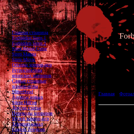
Главная страница
For
Forbidden Siren 1
Forbidden Siren 2
Siren Blood Curse
Siren Manga
Siren Movie
Обзоры хоррор-игр
Ретроспектива
японских хорроров
Фотоал
Самые странные
хоррор-игры
SlitterHead
Главная
»
Фотоа
Анонсы новых
fan art 015
Silent Hill'ов
Другие статьи
Переводы хорроров
Музей хоррор-игр
Telegram-канал
English Telegram