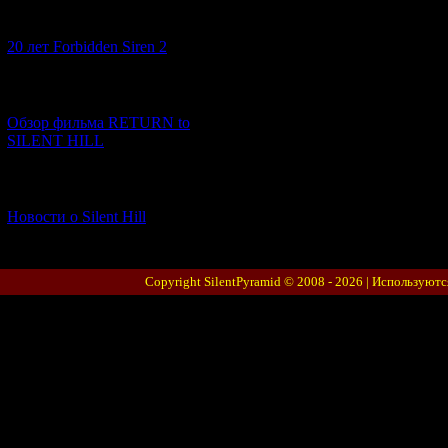
[10.02.2026] (1)
20 лет Forbidden Siren 2
[23.01.2026] (14)
Обзор фильма RETURN to
SILENT HILL
[06.01.2026] (11)
Новости о Silent Hill
Copyright SilentPyramid © 2008 - 2026 |
Используютс