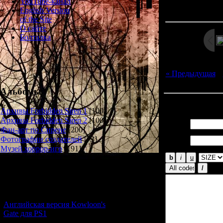
Просмотров: 20
YouTube-канал
Дата: 
English Version
of the Site
О сайте
Болталка
« Предыдущая
|
Альбомы
Всего комментар
Архивы Forbidden Siren 1
[100]
Архивы Forbidden Siren 2
[100]
Имя *:
Фан-арт по Сирене
[200]
Email
Фотографии создателей
[73]
*:
Музей хоррор-игр
[191]
Новости и обновления
[05.07.2026] (7)
Английская версия Kowloon's
Gate для PS1