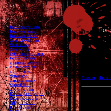
Главная страница
For
Forbidden Siren 1
Forbidden Siren 2
Siren Blood Curse
Siren Manga
Siren Movie
Обзоры хоррор-игр
Ретроспектива
японских хорроров
Фотоал
Самые странные
хоррор-игры
SlitterHead
Главная
»
Фотоа
Анонсы новых
fan art 020
Silent Hill'ов
Другие статьи
Переводы хорроров
Музей хоррор-игр
Telegram-канал
English Telegram