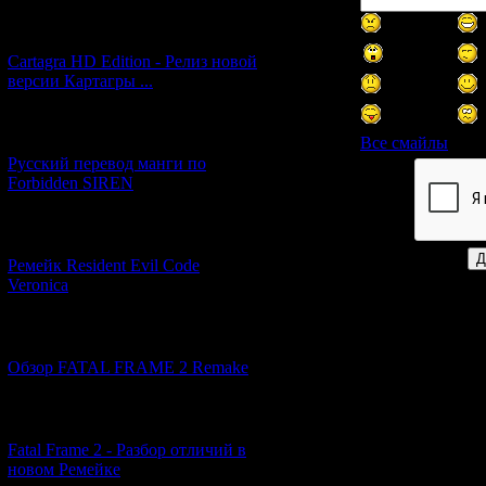
[27.06.2026] (4)
Cartagra HD Edition - Релиз новой
версии Картагры ...
[21.06.2026] (6)
Все смайлы
Русский перевод манги по
Forbidden SIREN
Код *:
[07.06.2026] (2)
Ремейк Resident Evil Code
Veronica
[19.04.2026] (28)
Обзор FATAL FRAME 2 Remake
[10.04.2026] (19)
Fatal Frame 2 - Разбор отличий в
новом Ремейке