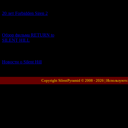
[10.02.2026] (1)
20 лет Forbidden Siren 2
[23.01.2026] (14)
Обзор фильма RETURN to
SILENT HILL
[06.01.2026] (11)
Новости о Silent Hill
Copyright SilentPyramid © 2008 - 2026 |
Используютс