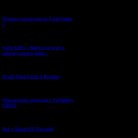
[03.04.2026] (4)
Перевод рассказов по Fatal Frame
2
[29.03.2026] (10)
Silent Hill F - Манга по игре и
перевод книги-нове...
[12.03.2026] (14)
Релиз Fatal Frame 2 Remake
[04.03.2026] (8)
Обновление разделов о Forbidden
SIREN
[13.02.2026] (20)
Всё о Silent Hill Townfall