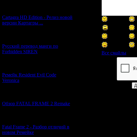
[27.06.2026] (4)
Cartagra HD Edition - Релиз новой
версии Картагры ...
[21.06.2026] (6)
Русский перевод манги по
Forbidden SIREN
Все смайлы
[07.06.2026] (2)
Код *:
Ремейк Resident Evil Code
Veronica
[19.04.2026] (29)
Обзор FATAL FRAME 2 Remake
[10.04.2026] (19)
Fatal Frame 2 - Разбор отличий в
новом Ремейке