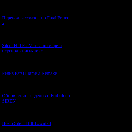
[03.04.2026] (4)
Перевод рассказов по Fatal Frame
2
[29.03.2026] (10)
Silent Hill F - Манга по игре и
перевод книги-нове...
[12.03.2026] (14)
Релиз Fatal Frame 2 Remake
[04.03.2026] (8)
Обновление разделов о Forbidden
SIREN
[13.02.2026] (20)
Всё о Silent Hill Townfall