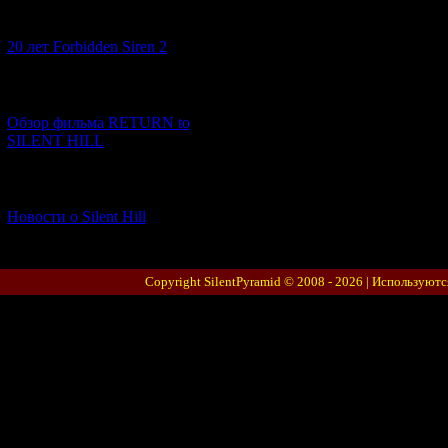
[10.02.2026] (1)
20 лет Forbidden Siren 2
[23.01.2026] (14)
Обзор фильма RETURN to
SILENT HILL
[06.01.2026] (11)
Новости о Silent Hill
Copyright SilentPyramid © 2008 - 2026 |
Используютс