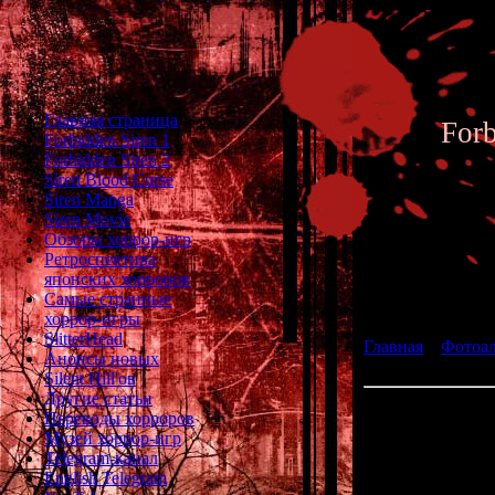
Главная страница
For
Forbidden Siren 1
Forbidden Siren 2
Siren Blood Curse
Siren Manga
Siren Movie
Обзоры хоррор-игр
Ретроспектива
японских хорроров
Фотоал
Самые странные
хоррор-игры
SlitterHead
Главная
»
Фотоа
Анонсы новых
fan art 024
Silent Hill'ов
Другие статьи
Переводы хорроров
Музей хоррор-игр
Telegram-канал
English Telegram