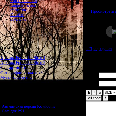
Просмотров: 226
YouTube-канал
| Дата:
English Version
of the Site
Просмотреть 
О сайте
Болталка
Альбомы
« Предыдущая
|
Архивы Forbidden Siren 1
[100]
Архивы Forbidden Siren 2
[100]
Всего комментар
Фан-арт по Сирене
[200]
Фотографии создателей
[73]
Имя *:
Музей хоррор-игр
[191]
Email
*:
Новости и обновления
[05.07.2026] (11)
Английская версия Kowloon's
Gate для PS1