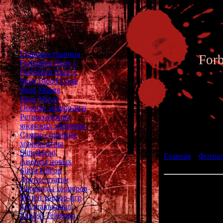
Главная страница
For
Forbidden Siren 1
Forbidden Siren 2
Siren Blood Curse
Siren Manga
Siren Movie
Обзоры хоррор-игр
Ретроспектива
японских хорроров
Фотоал
Самые странные
хоррор-игры
SlitterHead
Главная
»
Фотоа
Анонсы новых
fan art 018
Silent Hill'ов
Другие статьи
Переводы хорроров
Музей хоррор-игр
Telegram-канал
English Telegram