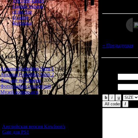
Просмотров: 185
YouTube-канал
Дата: 
English Version
of the Site
О сайте
Болталка
« Предыдущая
|
Альбомы
Всего комментар
Архивы Forbidden Siren 1
[100]
Архивы Forbidden Siren 2
[100]
Имя *:
Фан-арт по Сирене
[200]
Email
Фотографии создателей
[73]
*:
Музей хоррор-игр
[191]
Новости и обновления
[05.07.2026] (6)
Английская версия Kowloon's
Gate для PS1