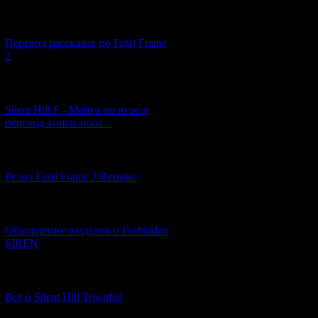
[03.04.2026] (4)
Перевод рассказов по Fatal Frame
2
[29.03.2026] (10)
Silent Hill F - Манга по игре и
перевод книги-нове...
[12.03.2026] (14)
Релиз Fatal Frame 2 Remake
[04.03.2026] (8)
Обновление разделов о Forbidden
SIREN
[13.02.2026] (20)
Всё о Silent Hill Townfall