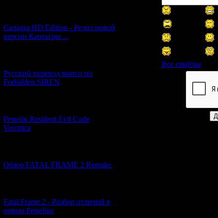
[27.06.2026] (4)
Cartagra HD Edition - Релиз новой
версии Картагры ...
[21.06.2026] (6)
Все смайлы
Русский перевод манги по
Forbidden SIREN
Код *:
[07.06.2026] (2)
Ремейк Resident Evil Code
Veronica
[19.04.2026] (28)
Обзор FATAL FRAME 2 Remake
[10.04.2026] (19)
Fatal Frame 2 - Разбор отличий в
новом Ремейке