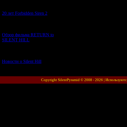
[10.02.2026] (1)
20 лет Forbidden Siren 2
[23.01.2026] (14)
Обзор фильма RETURN to
SILENT HILL
[06.01.2026] (11)
Новости о Silent Hill
Copyright SilentPyramid © 2008 - 2026 |
Используютс