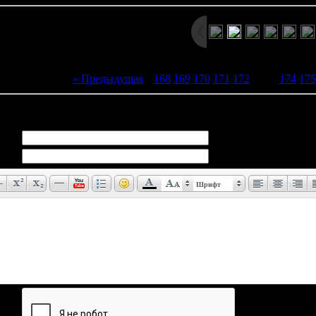
« Предыдущая
|
168
169
170
171
172
[
173
]
174
175
иев:
0
Шрифт