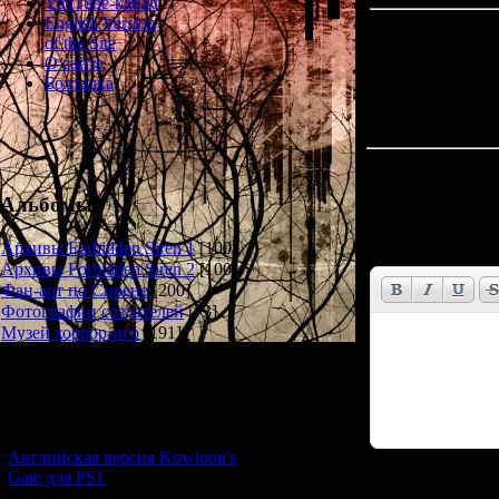
YouTube-канал
English Version
of the Site
О сайте
Болталка
Всего комментар
Альбомы
Имя *:
Email *:
Архивы Forbidden Siren 1
[100]
Архивы Forbidden Siren 2
[100]
Фан-арт по Сирене
[200]
Фотографии создателей
[73]
Музей хоррор-игр
[191]
Новости и обновления
[05.07.2026] (11)
Английская версия Kowloon's
Gate для PS1
Код *: