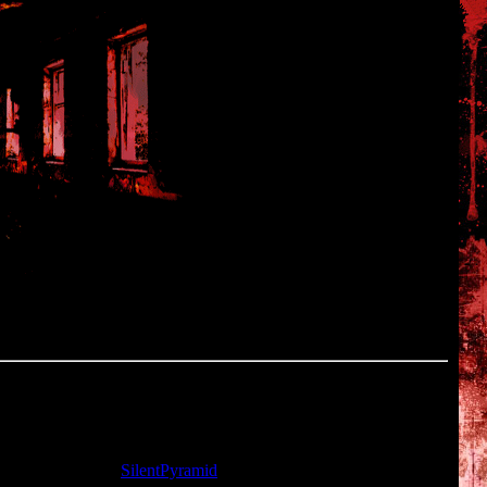
та: 22.11.2009 |
SilentPyramid