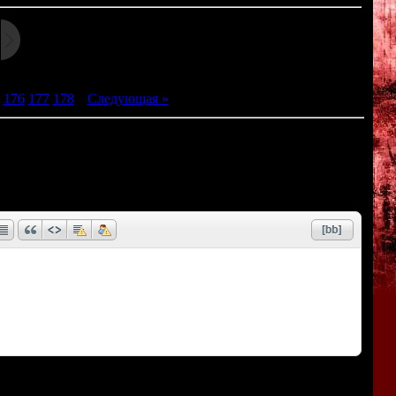
176
177
178
|
Следующая »