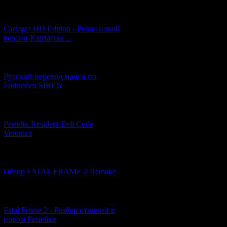
[27.06.2026] (4)
Cartagra HD Edition - Релиз новой
версии Картагры ...
[21.06.2026] (6)
Русский перевод манги по
Forbidden SIREN
[07.06.2026] (2)
Ремейк Resident Evil Code
Veronica
[19.04.2026] (30)
Обзор FATAL FRAME 2 Remake
[10.04.2026] (19)
Fatal Frame 2 - Разбор отличий в
новом Ремейке