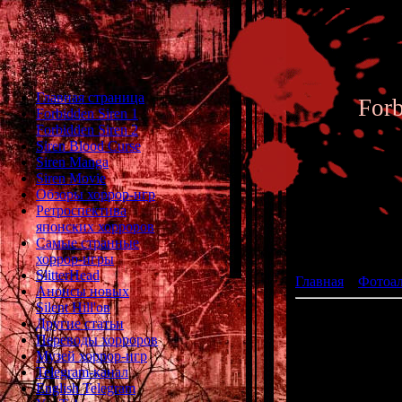
Главная страница
For
Forbidden Siren 1
Forbidden Siren 2
Siren Blood Curse
Siren Manga
Siren Movie
Обзоры хоррор-игр
Ретроспектива
японских хорроров
Фотоал
Самые странные
хоррор-игры
SlitterHead
Главная
»
Фотоа
Анонсы новых
Silent Hill'ов
Другие статьи
Переводы хорроров
Музей хоррор-игр
Telegram-канал
English Telegram