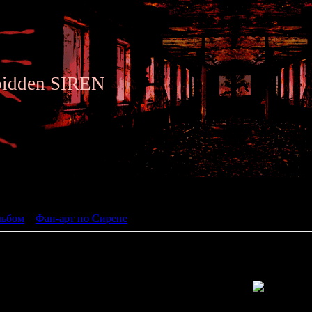
bidden SIREN
ьбом
льбом
»
Фан-арт по Сирене
» Siren fan art 173
Просмотров: 1305 | Размеры: 471x800px/418.4Kb | Да