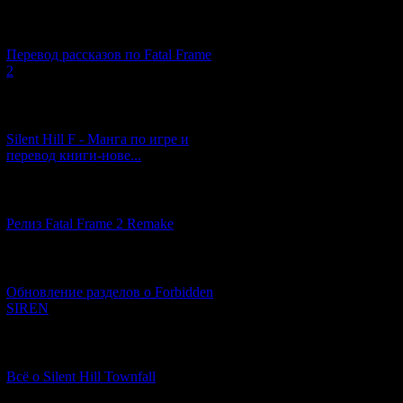
[03.04.2026] (4)
Перевод рассказов по Fatal Frame
2
[29.03.2026] (10)
Silent Hill F - Манга по игре и
перевод книги-нове...
[12.03.2026] (14)
Релиз Fatal Frame 2 Remake
[04.03.2026] (8)
Обновление разделов о Forbidden
SIREN
[13.02.2026] (20)
Всё о Silent Hill Townfall