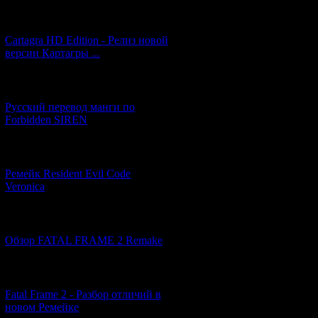
[27.06.2026] (4)
Cartagra HD Edition - Релиз новой
версии Картагры ...
[21.06.2026] (6)
Русский перевод манги по
Forbidden SIREN
[07.06.2026] (2)
Ремейк Resident Evil Code
Veronica
[19.04.2026] (28)
Обзор FATAL FRAME 2 Remake
[10.04.2026] (19)
Fatal Frame 2 - Разбор отличий в
новом Ремейке