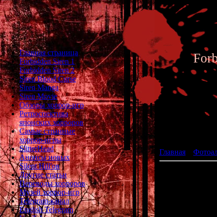
Главная страница
For
Forbidden Siren 1
Forbidden Siren 2
Siren Blood Curse
Siren Manga
Siren Movie
Обзоры хоррор-игр
Ретроспектива
японских хорроров
Фотоал
Самые странные
хоррор-игры
SlitterHead
Главная
»
Фотоа
Анонсы новых
Silent Hill'ов
Другие статьи
Переводы хорроров
Музей хоррор-игр
Telegram-канал
English Telegram