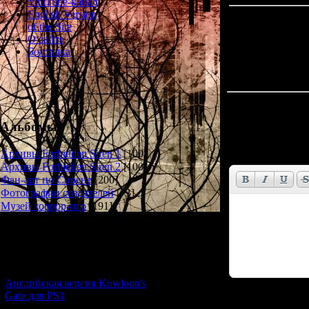
YouTube-канал
English Version
of the Site
О сайте
Болталка
Всего комментар
Альбомы
Имя *:
Email *:
Архивы Forbidden Siren 1
[100]
Архивы Forbidden Siren 2
[100]
Фан-арт по Сирене
[200]
Фотографии создателей
[73]
Музей хоррор-игр
[191]
Новости и обновления
[05.07.2026] (7)
Английская версия Kowloon's
Gate для PS1
Код *: