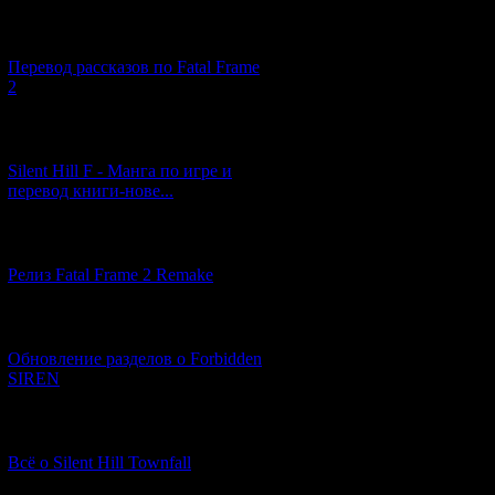
[03.04.2026] (4)
Перевод рассказов по Fatal Frame
2
[29.03.2026] (10)
Silent Hill F - Манга по игре и
перевод книги-нове...
[12.03.2026] (14)
Релиз Fatal Frame 2 Remake
[04.03.2026] (8)
Обновление разделов о Forbidden
SIREN
[13.02.2026] (20)
Всё о Silent Hill Townfall