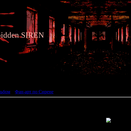
bidden SIREN
ьбом
льбом
»
Фан-арт по Сирене
» Siren fan art 171
Просмотров: 1275 | Размеры: 674x800px/106.0Kb | Да