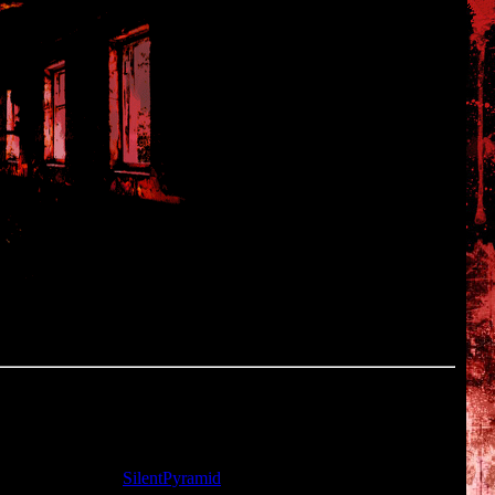
та: 22.11.2009 |
SilentPyramid