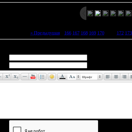
« Предыдущая
|
166
167
168
169
170
[
171
]
172
173
иев:
0
Шрифт