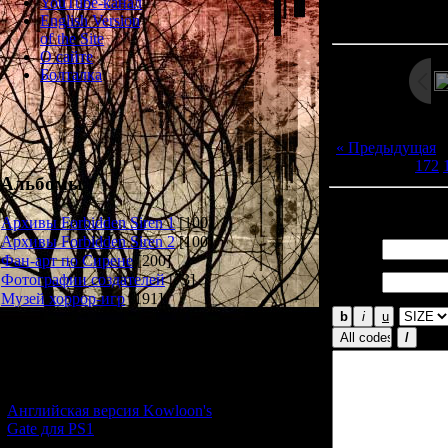
Просмотров: 132
YouTube-канал
Дата: 
English Version
of the Site
О сайте
Болталка
« Предыдущая
172
Альбомы
Всего комментар
Архивы Forbidden Siren 1
[100]
Архивы Forbidden Siren 2
[100]
Имя *:
Фан-арт по Сирене
[200]
Email
Фотографии создателей
[73]
*:
Музей хоррор-игр
[191]
Новости и обновления
[05.07.2026] (6)
Английская версия Kowloon's
Gate для PS1