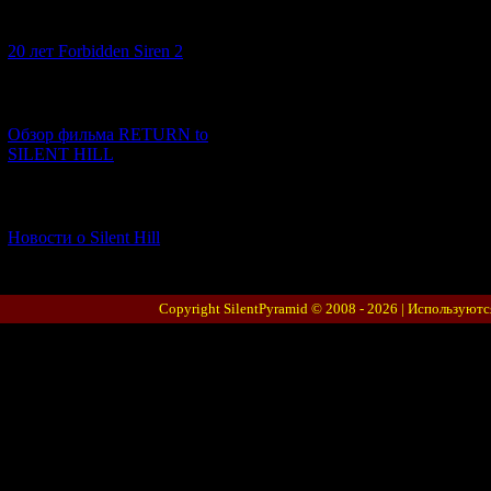
[10.02.2026] (1)
20 лет Forbidden Siren 2
[23.01.2026] (14)
Обзор фильма RETURN to
SILENT HILL
[06.01.2026] (11)
Новости о Silent Hill
Copyright SilentPyramid © 2008 - 2026 |
Используютс