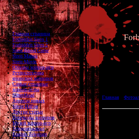
Главная страница
For
Forbidden Siren 1
Forbidden Siren 2
Siren Blood Curse
Siren Manga
Siren Movie
Обзоры хоррор-игр
Ретроспектива
японских хорроров
Фотоал
Самые странные
хоррор-игры
SlitterHead
Главная
»
Фотоа
Анонсы новых
fan art 169
Silent Hill'ов
Другие статьи
Переводы хорроров
Музей хоррор-игр
Telegram-канал
English Telegram