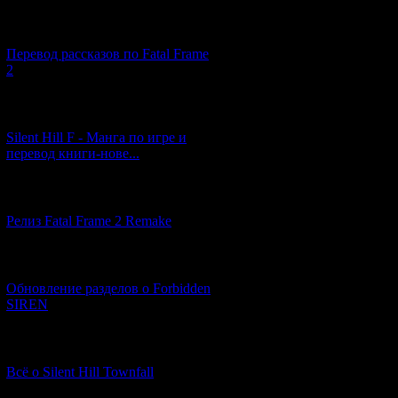
[03.04.2026] (4)
Перевод рассказов по Fatal Frame
2
[29.03.2026] (10)
Silent Hill F - Манга по игре и
перевод книги-нове...
[12.03.2026] (14)
Релиз Fatal Frame 2 Remake
[04.03.2026] (8)
Обновление разделов о Forbidden
SIREN
[13.02.2026] (20)
Всё о Silent Hill Townfall