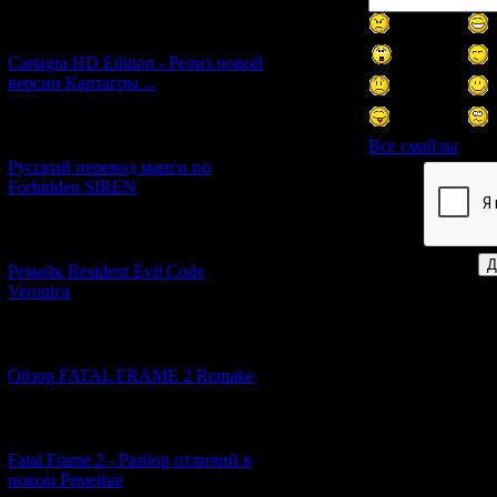
[27.06.2026] (4)
Cartagra HD Edition - Релиз новой
версии Картагры ...
[21.06.2026] (6)
Все смайлы
Русский перевод манги по
Forbidden SIREN
Код *:
[07.06.2026] (2)
Ремейк Resident Evil Code
Veronica
[19.04.2026] (28)
Обзор FATAL FRAME 2 Remake
[10.04.2026] (19)
Fatal Frame 2 - Разбор отличий в
новом Ремейке