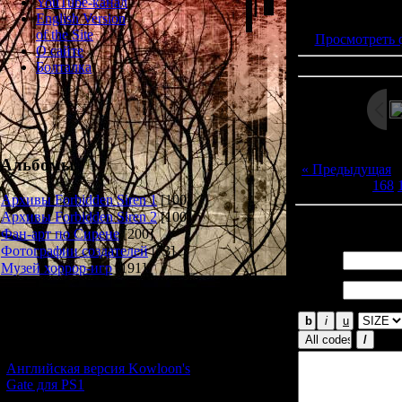
Просмотров: 173
YouTube-канал
Дата: 
English Version
of the Site
Просмотреть 
О сайте
Болталка
Альбомы
« Предыдущая
168
Архивы Forbidden Siren 1
[100]
Архивы Forbidden Siren 2
[100]
Всего комментар
Фан-арт по Сирене
[200]
Фотографии создателей
[73]
Имя *:
Музей хоррор-игр
[191]
Email
*:
Новости и обновления
[05.07.2026] (7)
Английская версия Kowloon's
Gate для PS1