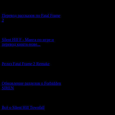
[03.04.2026] (4)
Перевод рассказов по Fatal Frame
2
[29.03.2026] (10)
Silent Hill F - Манга по игре и
перевод книги-нове...
[12.03.2026] (14)
Релиз Fatal Frame 2 Remake
[04.03.2026] (8)
Обновление разделов о Forbidden
SIREN
[13.02.2026] (20)
Всё о Silent Hill Townfall