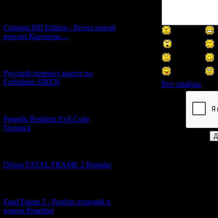
[27.06.2026] (4)
Cartagra HD Edition - Релиз новой
версии Картагры ...
[21.06.2026] (6)
Русский перевод манги по
Forbidden SIREN
Все смайлы
[07.06.2026] (2)
Код *:
Ремейк Resident Evil Code
Veronica
[19.04.2026] (28)
Обзор FATAL FRAME 2 Remake
[10.04.2026] (19)
Fatal Frame 2 - Разбор отличий в
новом Ремейке