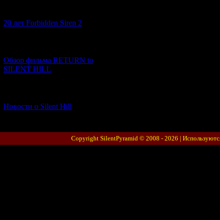
[10.02.2026] (1)
20 лет Forbidden Siren 2
[23.01.2026] (14)
Обзор фильма RETURN to
SILENT HILL
[06.01.2026] (11)
Новости о Silent Hill
Copyright SilentPyramid © 2008 - 2026 |
Используютс