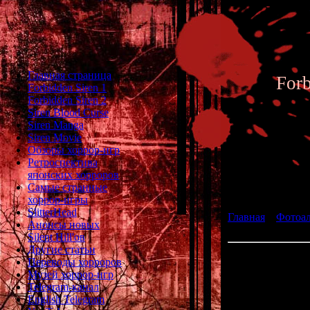
Главная страница
For
Forbidden Siren 1
Forbidden Siren 2
Siren Blood Curse
Siren Manga
Siren Movie
Обзоры хоррор-игр
Ретроспектива
японских хорроров
Фотоал
Самые странные
хоррор-игры
SlitterHead
Главная
»
Фотоа
Анонсы новых
fan art 165
Silent Hill'ов
Другие статьи
Переводы хорроров
Музей хоррор-игр
Telegram-канал
English Telegram