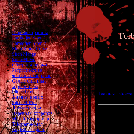
Главная страница
For
Forbidden Siren 1
Forbidden Siren 2
Siren Blood Curse
Siren Manga
Siren Movie
Обзоры хоррор-игр
Ретроспектива
японских хорроров
Фотоал
Самые странные
хоррор-игры
SlitterHead
Главная
»
Фотоа
Анонсы новых
fan art 164
Silent Hill'ов
Другие статьи
Переводы хорроров
Музей хоррор-игр
Telegram-канал
English Telegram