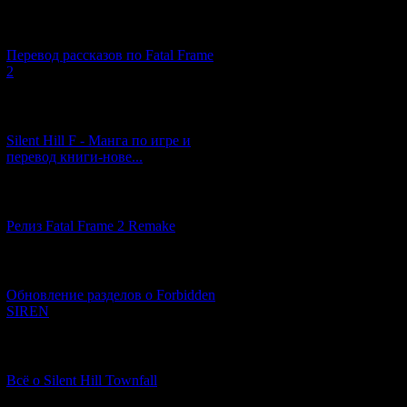
[03.04.2026] (4)
Перевод рассказов по Fatal Frame
2
[29.03.2026] (10)
Silent Hill F - Манга по игре и
перевод книги-нове...
[12.03.2026] (14)
Релиз Fatal Frame 2 Remake
[04.03.2026] (8)
Обновление разделов о Forbidden
SIREN
[13.02.2026] (20)
Всё о Silent Hill Townfall