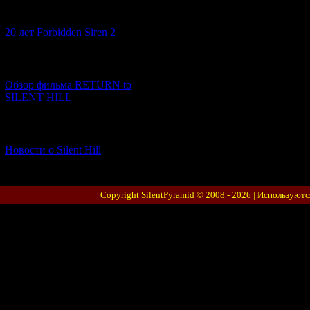
[10.02.2026] (1)
20 лет Forbidden Siren 2
[23.01.2026] (14)
Обзор фильма RETURN to
SILENT HILL
[06.01.2026] (11)
Новости о Silent Hill
Copyright SilentPyramid © 2008 - 2026 |
Используютс