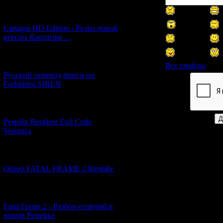
[27.06.2026] (4)
Cartagra HD Edition - Релиз новой
версии Картагры ...
[21.06.2026] (6)
Все смайлы
Русский перевод манги по
Forbidden SIREN
Код *:
[07.06.2026] (2)
Ремейк Resident Evil Code
Veronica
[19.04.2026] (28)
Обзор FATAL FRAME 2 Remake
[10.04.2026] (19)
Fatal Frame 2 - Разбор отличий в
новом Ремейке