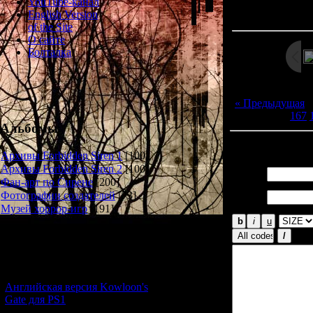
Просмотров: 127
YouTube-канал
Дата: 
English Version
of the Site
О сайте
Болталка
« Предыдущая
167
Альбомы
Всего комментар
Архивы Forbidden Siren 1
[100]
Архивы Forbidden Siren 2
[100]
Имя *:
Фан-арт по Сирене
[200]
Email
Фотографии создателей
[73]
*:
Музей хоррор-игр
[191]
Новости и обновления
[05.07.2026] (7)
Английская версия Kowloon's
Gate для PS1