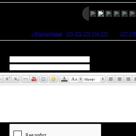
« Предыдущая
|
171
172
173
174
175
[
176
]
177
178
иев:
0
Шрифт