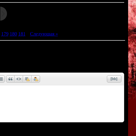
179
180
181
|
Следующая »