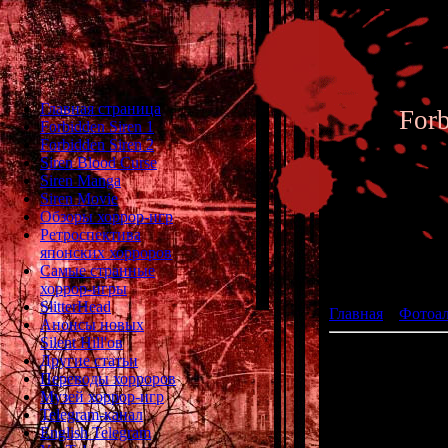
Главная страница
For
Forbidden Siren 1
Forbidden Siren 2
Siren Blood Curse
Siren Manga
Siren Movie
Обзоры хоррор-игр
Ретроспектива
японских хорроров
Фотоал
Самые странные
хоррор-игры
SlitterHead
Главная
»
Фотоа
Анонсы новых
Silent Hill'ов
Другие статьи
Переводы хорроров
Музей хоррор-игр
Telegram-канал
English Telegram