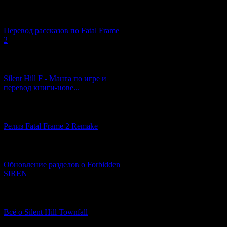
[03.04.2026] (4)
Перевод рассказов по Fatal Frame
2
[29.03.2026] (10)
Silent Hill F - Манга по игре и
перевод книги-нове...
[12.03.2026] (14)
Релиз Fatal Frame 2 Remake
[04.03.2026] (8)
Обновление разделов о Forbidden
SIREN
[13.02.2026] (20)
Всё о Silent Hill Townfall