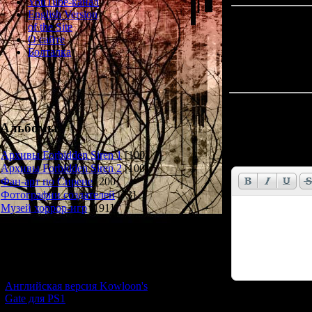
YouTube-канал
English Version
of the Site
О сайте
Болталка
Всего комментар
Альбомы
Имя *:
Email *:
Архивы Forbidden Siren 1
[100]
Архивы Forbidden Siren 2
[100]
Фан-арт по Сирене
[200]
Фотографии создателей
[73]
Музей хоррор-игр
[191]
Новости и обновления
[05.07.2026] (9)
Английская версия Kowloon's
Gate для PS1
Код *: