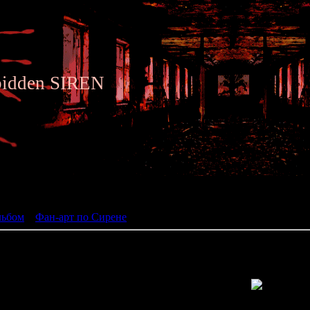
bidden SIREN
ьбом
льбом
»
Фан-арт по Сирене
» Siren fan art 176
Просмотров: 1483 | Размеры: 619x800px/612.8Kb | Да