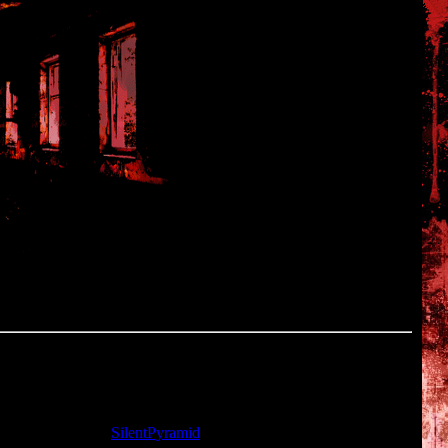
та: 22.11.2009 |
SilentPyramid