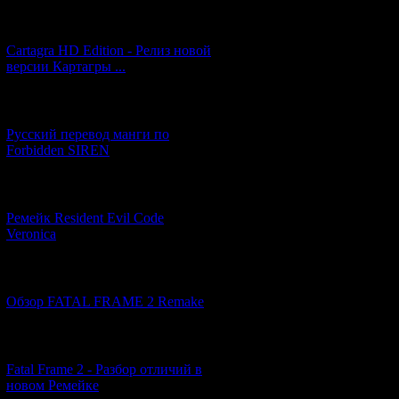
[27.06.2026] (4)
Cartagra HD Edition - Релиз новой
версии Картагры ...
[21.06.2026] (6)
Русский перевод манги по
Forbidden SIREN
[07.06.2026] (2)
Ремейк Resident Evil Code
Veronica
[19.04.2026] (30)
Обзор FATAL FRAME 2 Remake
[10.04.2026] (19)
Fatal Frame 2 - Разбор отличий в
новом Ремейке