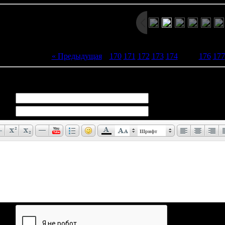
« Предыдущая
|
170
171
172
173
174
[
175
]
176
177
иев:
0
Шрифт