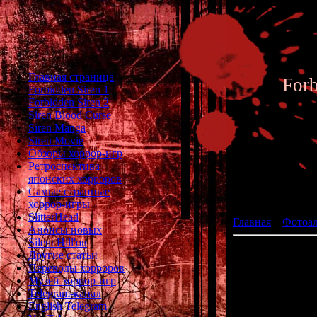
Главная страница
For
Forbidden Siren 1
Forbidden Siren 2
Siren Blood Curse
Siren Manga
Siren Movie
Обзоры хоррор-игр
Ретроспектива
японских хорроров
Фотоал
Самые странные
хоррор-игры
SlitterHead
Главная
»
Фотоа
Анонсы новых
Silent Hill'ов
Другие статьи
Переводы хорроров
Музей хоррор-игр
Telegram-канал
English Telegram