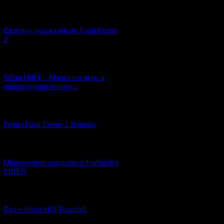
[03.04.2026] (4)
Перевод рассказов по Fatal Frame
2
[29.03.2026] (10)
Silent Hill F - Манга по игре и
перевод книги-нове...
[12.03.2026] (14)
Релиз Fatal Frame 2 Remake
[04.03.2026] (8)
Обновление разделов о Forbidden
SIREN
[13.02.2026] (20)
Всё о Silent Hill Townfall