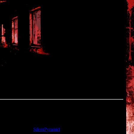
та: 22.11.2009 |
SilentPyramid