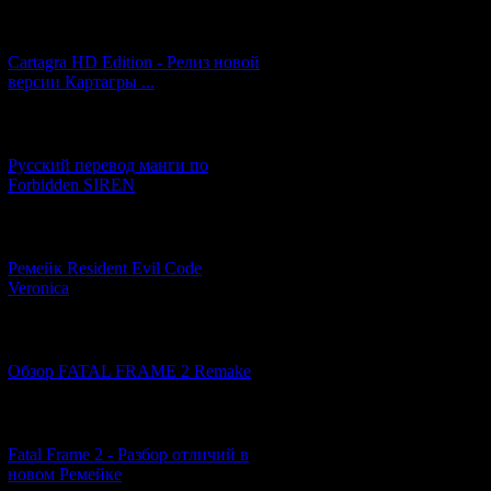
[27.06.2026] (4)
Cartagra HD Edition - Релиз новой
версии Картагры ...
[21.06.2026] (6)
Русский перевод манги по
Forbidden SIREN
[07.06.2026] (2)
Ремейк Resident Evil Code
Veronica
[19.04.2026] (28)
Обзор FATAL FRAME 2 Remake
[10.04.2026] (19)
Fatal Frame 2 - Разбор отличий в
новом Ремейке