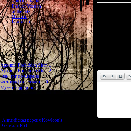
YouTube-канал
English Version
of the Site
О сайте
Болталка
Всего комментар
Альбомы
Имя *:
Email *:
Архивы Forbidden Siren 1
[100]
Архивы Forbidden Siren 2
[100]
Фан-арт по Сирене
[200]
Фотографии создателей
[73]
Музей хоррор-игр
[191]
Новости и обновления
[05.07.2026] (7)
Английская версия Kowloon's
Gate для PS1
Код *: