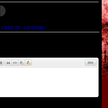
178
179
180
|
Следующая »