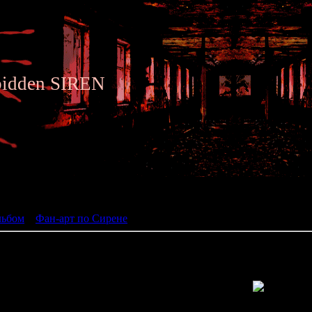
bidden SIREN
ьбом
льбом
»
Фан-арт по Сирене
» Siren fan art 175
Просмотров: 1284 | Размеры: 500x750px/241.3Kb | Да