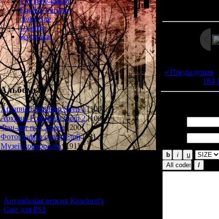
Просмотров: 144
YouTube-канал
Дата: 
English Version
of the Site
О сайте
Болталка
« Предыдущая
184
Альбомы
Всего комментар
Архивы Forbidden Siren 1
[100]
Архивы Forbidden Siren 2
[100]
Имя *:
Фан-арт по Сирене
[200]
Email
Фотографии создателей
[73]
*:
Музей хоррор-игр
[191]
Новости и обновления
[05.07.2026] (10)
Английская версия Kowloon's
Gate для PS1