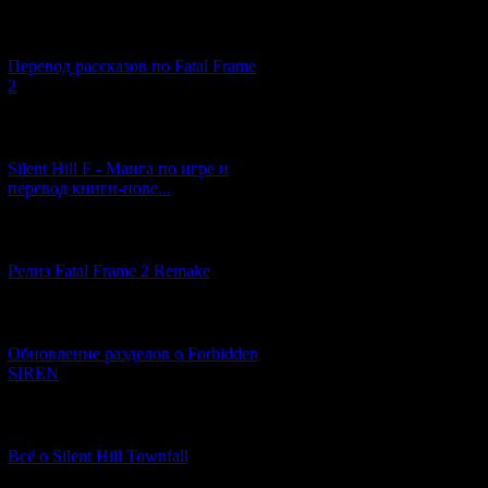
[03.04.2026] (4)
Перевод рассказов по Fatal Frame
2
[29.03.2026] (10)
Silent Hill F - Манга по игре и
перевод книги-нове...
[12.03.2026] (14)
Релиз Fatal Frame 2 Remake
[04.03.2026] (8)
Обновление разделов о Forbidden
SIREN
[13.02.2026] (20)
Всё о Silent Hill Townfall