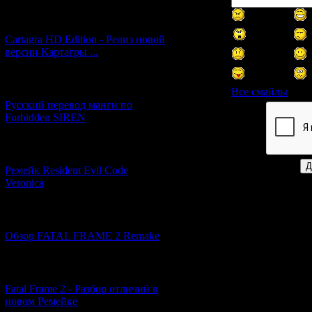
[27.06.2026] (4)
Cartagra HD Edition - Релиз новой
версии Картагры ...
[21.06.2026] (6)
Все смайлы
Русский перевод манги по
Forbidden SIREN
Код *:
[07.06.2026] (2)
Ремейк Resident Evil Code
Veronica
[19.04.2026] (28)
Обзор FATAL FRAME 2 Remake
[10.04.2026] (19)
Fatal Frame 2 - Разбор отличий в
новом Ремейке