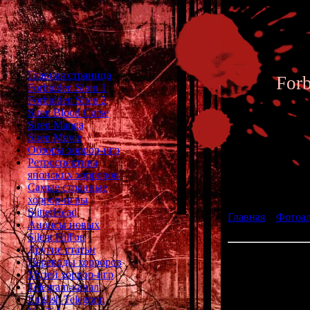
Главная страница
For
Forbidden Siren 1
Forbidden Siren 2
Siren Blood Curse
Siren Manga
Siren Movie
Обзоры хоррор-игр
Ретроспектива
японских хорроров
Фотоал
Самые странные
хоррор-игры
SlitterHead
Главная
»
Фотоа
Анонсы новых
fan art 181
Silent Hill'ов
Другие статьи
Переводы хорроров
Музей хоррор-игр
Telegram-канал
English Telegram