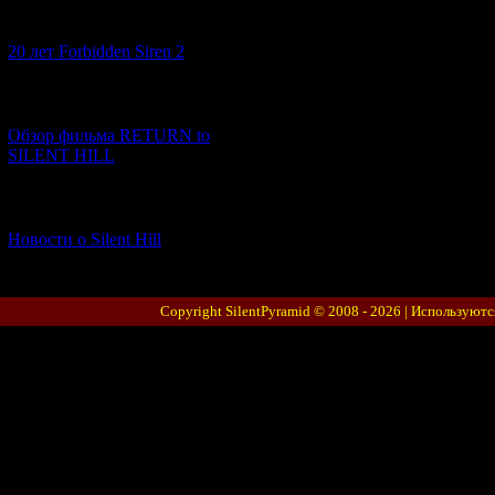
[10.02.2026] (1)
20 лет Forbidden Siren 2
[23.01.2026] (14)
Обзор фильма RETURN to
SILENT HILL
[06.01.2026] (11)
Новости о Silent Hill
Copyright SilentPyramid © 2008 - 2026 |
Используютс