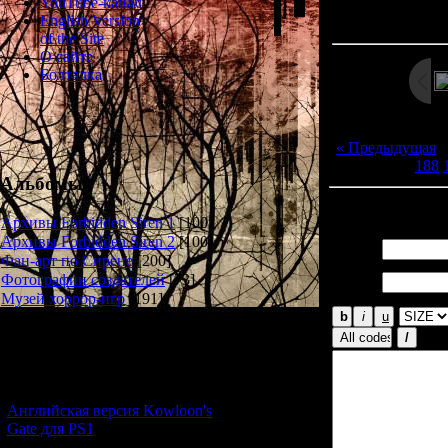
Просмотров: 132
YouTube-канал
Дата: 
English Version
of the Site
О сайте
Болталка
« Предыдущая
188
Альбомы
Всего комментар
Архивы Forbidden Siren 1
[100]
Архивы Forbidden Siren 2
[100]
Имя *:
Фан-арт по Сирене
[200]
Email
Фотографии создателей
[73]
*:
Музей хоррор-игр
[191]
Новости и обновления
[05.07.2026] (7)
Английская версия Kowloon's
Gate для PS1