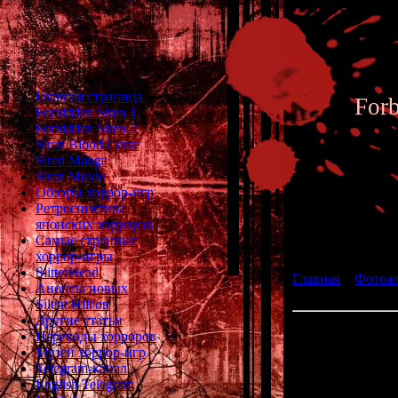
Главная страница
For
Forbidden Siren 1
Forbidden Siren 2
Siren Blood Curse
Siren Manga
Siren Movie
Обзоры хоррор-игр
Ретроспектива
японских хорроров
Фотоал
Самые странные
хоррор-игры
SlitterHead
Главная
»
Фотоа
Анонсы новых
fan art 185
Silent Hill'ов
Другие статьи
Переводы хорроров
Музей хоррор-игр
Telegram-канал
English Telegram