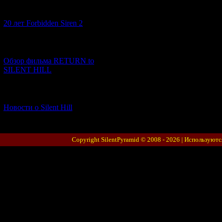
[10.02.2026] (1)
20 лет Forbidden Siren 2
[23.01.2026] (14)
Обзор фильма RETURN to
SILENT HILL
[06.01.2026] (11)
Новости о Silent Hill
Copyright SilentPyramid © 2008 - 2026 |
Используютс