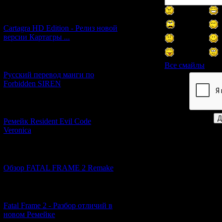
[27.06.2026] (4)
Cartagra HD Edition - Релиз новой
версии Картагры ...
[21.06.2026] (6)
Все смайлы
Русский перевод манги по
Forbidden SIREN
Код *:
[07.06.2026] (2)
Ремейк Resident Evil Code
Veronica
[19.04.2026] (28)
Обзор FATAL FRAME 2 Remake
[10.04.2026] (19)
Fatal Frame 2 - Разбор отличий в
новом Ремейке