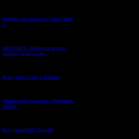
[03.04.2026] (4)
Перевод рассказов по Fatal Frame
2
[29.03.2026] (10)
Silent Hill F - Манга по игре и
перевод книги-нове...
[12.03.2026] (14)
Релиз Fatal Frame 2 Remake
[04.03.2026] (8)
Обновление разделов о Forbidden
SIREN
[13.02.2026] (20)
Всё о Silent Hill Townfall