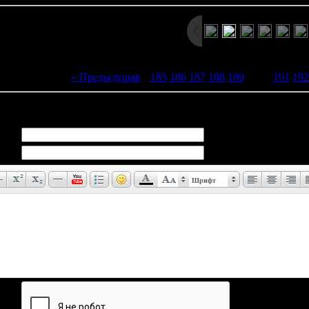
« Предыдущая
|
185
186
187
188
189
[
190
]
191
192
иев:
0
Шрифт