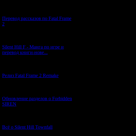
[03.04.2026] (4)
Перевод рассказов по Fatal Frame
2
[29.03.2026] (10)
Silent Hill F - Манга по игре и
перевод книги-нове...
[12.03.2026] (14)
Релиз Fatal Frame 2 Remake
[04.03.2026] (8)
Обновление разделов о Forbidden
SIREN
[13.02.2026] (20)
Всё о Silent Hill Townfall