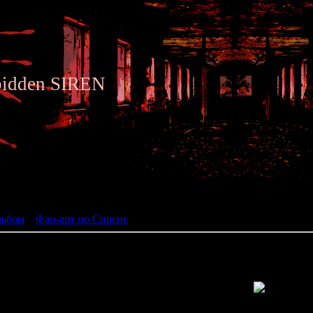
bidden SIREN
ьбом
льбом
»
Фан-арт по Сирене
» Siren fan art 190
Просмотров: 1334 | Размеры: 600x800px/280.4Kb | Да