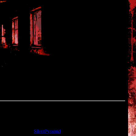
та: 22.11.2009 |
SilentPyramid