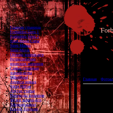
Главная страница
For
Forbidden Siren 1
Forbidden Siren 2
Siren Blood Curse
Siren Manga
Siren Movie
Обзоры хоррор-игр
Ретроспектива
японских хорроров
Фотоал
Самые странные
хоррор-игры
SlitterHead
Главная
»
Фотоа
Анонсы новых
Silent Hill'ов
Другие статьи
Переводы хорроров
Музей хоррор-игр
Telegram-канал
English Telegram