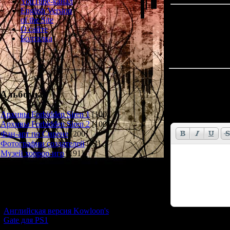
YouTube-канал
English Version
of the Site
О сайте
Болталка
Всего комментар
Альбомы
Имя *:
Email *:
Архивы Forbidden Siren 1
[100]
Архивы Forbidden Siren 2
[100]
Фан-арт по Сирене
[200]
Фотографии создателей
[73]
Музей хоррор-игр
[191]
Новости и обновления
[05.07.2026] (6)
Английская версия Kowloon's
Gate для PS1
Код *: