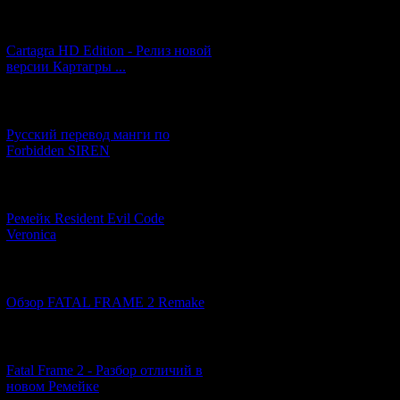
[27.06.2026] (4)
Cartagra HD Edition - Релиз новой
версии Картагры ...
[21.06.2026] (6)
Русский перевод манги по
Forbidden SIREN
[07.06.2026] (2)
Ремейк Resident Evil Code
Veronica
[19.04.2026] (28)
Обзор FATAL FRAME 2 Remake
[10.04.2026] (19)
Fatal Frame 2 - Разбор отличий в
новом Ремейке