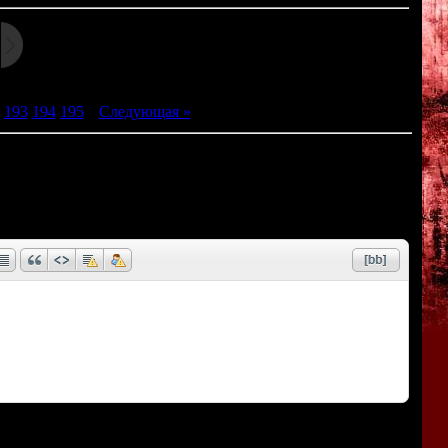
193
194
195
|
Следующая »