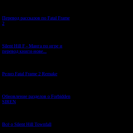
[03.04.2026] (4)
Перевод рассказов по Fatal Frame
2
[29.03.2026] (10)
Silent Hill F - Манга по игре и
перевод книги-нове...
[12.03.2026] (14)
Релиз Fatal Frame 2 Remake
[04.03.2026] (8)
Обновление разделов о Forbidden
SIREN
[13.02.2026] (20)
Всё о Silent Hill Townfall