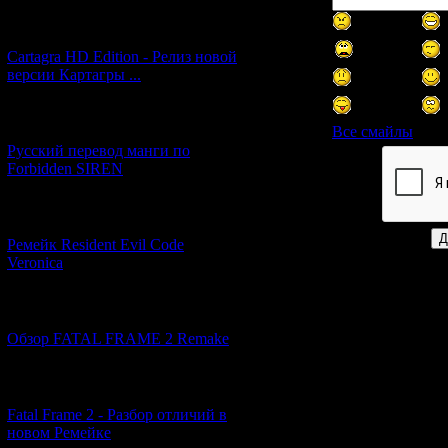
[27.06.2026] (4)
Cartagra HD Edition - Релиз новой
версии Картагры ...
[21.06.2026] (6)
Все смайлы
Русский перевод манги по
Forbidden SIREN
Код *:
[07.06.2026] (2)
Ремейк Resident Evil Code
Veronica
[19.04.2026] (30)
Обзор FATAL FRAME 2 Remake
[10.04.2026] (19)
Fatal Frame 2 - Разбор отличий в
новом Ремейке