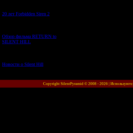
[10.02.2026] (1)
20 лет Forbidden Siren 2
[23.01.2026] (14)
Обзор фильма RETURN to
SILENT HILL
[06.01.2026] (11)
Новости о Silent Hill
Copyright SilentPyramid © 2008 - 2026 |
Используютс