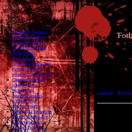
Главная страница
For
Forbidden Siren 1
Forbidden Siren 2
Siren Blood Curse
Siren Manga
Siren Movie
Обзоры хоррор-игр
Ретроспектива
японских хорроров
Фотоал
Самые странные
хоррор-игры
SlitterHead
Главная
»
Фотоа
Анонсы новых
fan art 192
Silent Hill'ов
Другие статьи
Переводы хорроров
Музей хоррор-игр
Telegram-канал
English Telegram