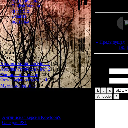
Просмотров: 129
YouTube-канал
Дата: 
English Version
of the Site
О сайте
Болталка
« Предыдущая
195
Альбомы
Всего комментар
Архивы Forbidden Siren 1
[100]
Архивы Forbidden Siren 2
[100]
Имя *:
Фан-арт по Сирене
[200]
Email
Фотографии создателей
[73]
*:
Музей хоррор-игр
[191]
Новости и обновления
[05.07.2026] (10)
Английская версия Kowloon's
Gate для PS1