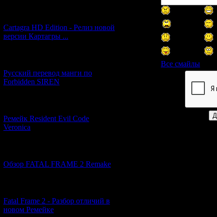
[27.06.2026] (4)
Cartagra HD Edition - Релиз новой
версии Картагры ...
[21.06.2026] (6)
Все смайлы
Русский перевод манги по
Forbidden SIREN
Код *:
[07.06.2026] (2)
Ремейк Resident Evil Code
Veronica
[19.04.2026] (28)
Обзор FATAL FRAME 2 Remake
[10.04.2026] (19)
Fatal Frame 2 - Разбор отличий в
новом Ремейке