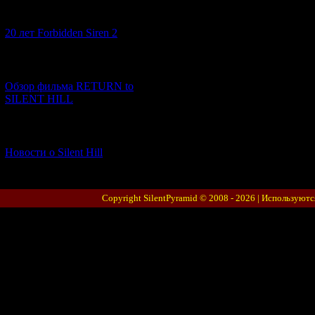
[10.02.2026] (1)
20 лет Forbidden Siren 2
[23.01.2026] (14)
Обзор фильма RETURN to
SILENT HILL
[06.01.2026] (11)
Новости о Silent Hill
Copyright SilentPyramid © 2008 - 2026 |
Используютс