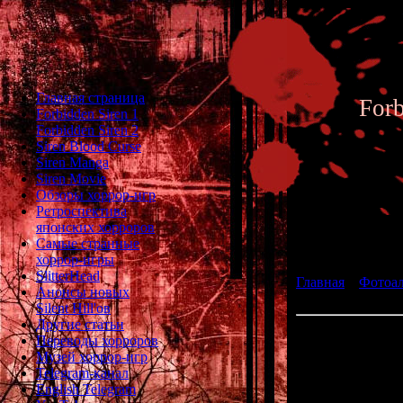
Главная страница
For
Forbidden Siren 1
Forbidden Siren 2
Siren Blood Curse
Siren Manga
Siren Movie
Обзоры хоррор-игр
Ретроспектива
японских хорроров
Фотоал
Самые странные
хоррор-игры
SlitterHead
Главная
»
Фотоа
Анонсы новых
fan art 195
Silent Hill'ов
Другие статьи
Переводы хорроров
Музей хоррор-игр
Telegram-канал
English Telegram