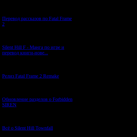
[03.04.2026] (4)
Перевод рассказов по Fatal Frame
2
[29.03.2026] (10)
Silent Hill F - Манга по игре и
перевод книги-нове...
[12.03.2026] (14)
Релиз Fatal Frame 2 Remake
[04.03.2026] (8)
Обновление разделов о Forbidden
SIREN
[13.02.2026] (20)
Всё о Silent Hill Townfall