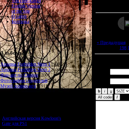
Просмотров: 123
YouTube-канал
Дата: 
English Version
of the Site
О сайте
Болталка
« Предыдущая
198
Альбомы
Всего комментар
Архивы Forbidden Siren 1
[100]
Архивы Forbidden Siren 2
[100]
Имя *:
Фан-арт по Сирене
[200]
Email
Фотографии создателей
[73]
*:
Музей хоррор-игр
[191]
Новости и обновления
[05.07.2026] (6)
Английская версия Kowloon's
Gate для PS1