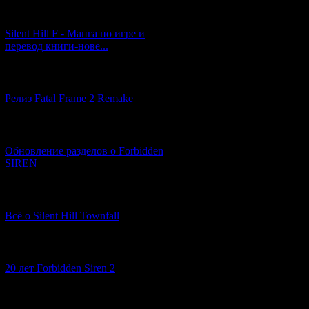
[29.03.2026] (10)
Silent Hill F - Манга по игре и
перевод книги-нове...
[12.03.2026] (14)
Релиз Fatal Frame 2 Remake
[04.03.2026] (8)
Обновление разделов о Forbidden
SIREN
[13.02.2026] (20)
Всё о Silent Hill Townfall
[10.02.2026] (1)
20 лет Forbidden Siren 2
[23.01.2026] (14)