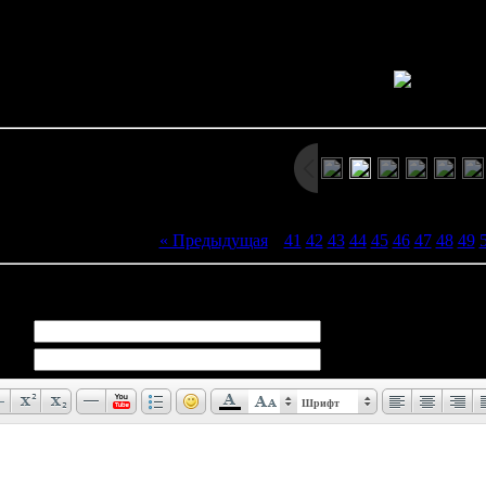
отсылкой к творчеству группы Iron Maiden (у них была одноимён
Просмотров: 2420 | Размеры: 800x600px/389.1Kb | Да
« Предыдущая
|
41
42
43
44
45
46
47
48
49
иев:
0
Шрифт