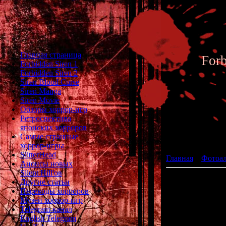
Главная страница
For
Forbidden Siren 1
Forbidden Siren 2
Siren Blood Curse
Siren Manga
Siren Movie
Обзоры хоррор-игр
Ретроспектива
японских хорроров
Фотоал
Самые странные
хоррор-игры
SlitterHead
Главная
»
Фотоа
Анонсы новых
Silent Hill'ов
Другие статьи
Переводы хорроров
Музей хоррор-игр
Telegram-канал
English Telegram
Однажды в егип