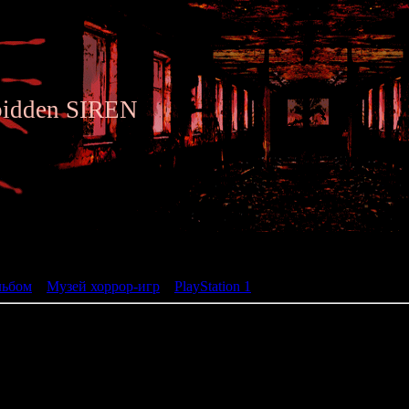
bidden SIREN
ьбом
льбом
»
Музей хоррор-игр
»
PlayStation 1
» Exhumed
Exhumed
жанр: FPS
разработчик: Lobotomy Sof
год: 1996
етском городке Карнак начали происходить жуткие события - на