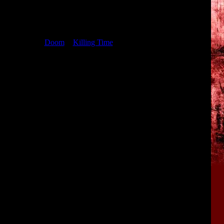
е отправляется группа самых крутых военных спецназовцев
дин человек. Играя роль этого выжившего солдата, нам
род и сразиться с монстрами.
ица (в стиле
Doom
и
Killing Time
). Ходим по уровням-
аем различных монстров.
ые особенности игры:
 FPS-шутеров). Нам предстоит исследовать пирамиды,
 мифологии, а также пообщаться с духом фараона Рамзеса.
висит, на какой следующий уровень мы попадём дальше).
ам новые секреты. Например, если мы вернёмся на 2-й
 выше), то сможем обнаружить тайный маршрут, который
у выходу.
ем использовать мистические артефакты, дарующие нашему
 магию.
орошую концовку, нужно очень тщательно исследовать все
 радиопередатчика.
анием "PowerSlave". Это название скорее всего является