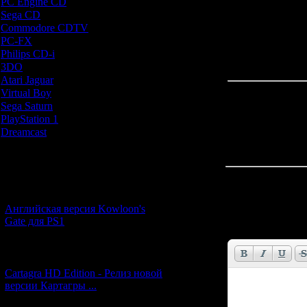
PC Engine CD
[7]
Sega CD
[5]
Commodore CDTV
[1]
PC-FX
[1]
Philips CD-i
[1]
3DO
[9]
Atari Jaguar
[1]
Virtual Boy
[1]
Sega Saturn
[20]
PlayStation 1
[51]
Dreamcast
[12]
Новости и обновления
Всего комментар
[05.07.2026] (11)
Английская версия Kowloon's
Имя *:
Gate для PS1
Email *:
[27.06.2026] (4)
Cartagra HD Edition - Релиз новой
версии Картагры ...