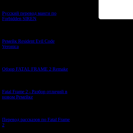
[21.06.2026] (6)
Русский перевод манги по
Forbidden SIREN
Код *:
[07.06.2026] (2)
Ремейк Resident Evil Code
Veronica
[19.04.2026] (30)
Обзор FATAL FRAME 2 Remake
[10.04.2026] (19)
Fatal Frame 2 - Разбор отличий в
новом Ремейке
[03.04.2026] (4)
Перевод рассказов по Fatal Frame
2