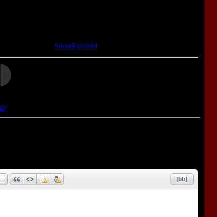
ная песня на древне-египетскую тематику).
та: 30.07.2015 |
SilentPyramid
50
[
51
] |
Следующая »