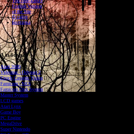
YouTube-канал
уничтожили всех
English Version
- но в итог
of the Site
О сайте
Болталка
Игровой пр
1) Exhumed
Альбомы
пустынные город
Atari 2600
[3]
2) На некотор
Videopac \ Odyssei 2
[1]
Epoch Cassette Vision
[1]
3) Мы можем
Famicom \ NES
[25]
уровень посл
Famicom Disk System
[5]
Master System
[5]
4) Помимо прив
LCD games
[2]
Atari Lynx
[1]
Game Boy
[6]
5) В игре пре
PC Engine
[8]
MegaDrive
[7]
Super Nintendo
[18]
Ну и напоследо