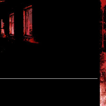
tware
 город напали кровожадные монстры, которые в одночасье