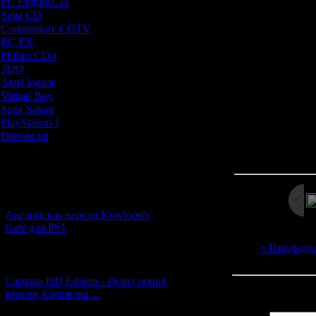
PC Engine CD
[7]
8) Самопрово
Sega CD
[5]
9) 
Commodore CDTV
[1]
10) Пи
PC-FX
[1]
Philips CD-i
[1]
Но что-то пошло
3DO
[9]
люди начин
Atari Jaguar
[1]
Кто 
Virtual Boy
[1]
Sega Saturn
[20]
PlayStation 1
[51]
Dreamcast
[12]
Просмотров: 300
Дата: 
Новости и обновления
[05.07.2026] (6)
Английская версия Kowloon's
Gate для PS1
« Предыду
[27.06.2026] (4)
Cartagra HD Edition - Релиз новой
Всего комментар
версии Картагры ...