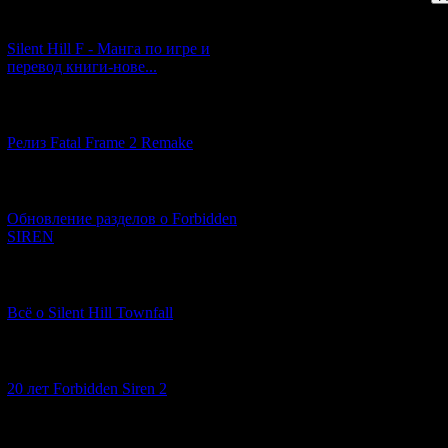
[29.03.2026] (10)
Silent Hill F - Манга по игре и
перевод книги-нове...
[12.03.2026] (14)
Релиз Fatal Frame 2 Remake
[04.03.2026] (8)
Обновление разделов о Forbidden
SIREN
[13.02.2026] (20)
Всё о Silent Hill Townfall
[10.02.2026] (1)
20 лет Forbidden Siren 2
[23.01.2026] (14)