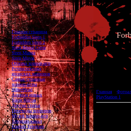
Главная страница
For
Forbidden Siren 1
Forbidden Siren 2
Siren Blood Curse
Siren Manga
Siren Movie
Обзоры хоррор-игр
Ретроспектива
японских хорроров
Фотоал
Самые странные
хоррор-игры
SlitterHead
Главная
»
Фотоа
Анонсы новых
PlayStation 1
» Ak
Silent Hill'ов
Другие статьи
Переводы хорроров
Музей хоррор-игр
Telegram-канал
English Telegram