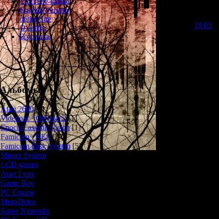
YouTube-канал
English Version
Визуальная но
of the Site
Densha,
19:03
и
О сайте
Ёшиказу Та
Болталка
сценарием для
три
История Akazu 
эксперимент
небоскрёбах вли
Альбомы
японские учёные
несколько чел
Atari 2600
[3]
огромном небо
Videopac \ Odyssei 2
[1]
протяжении 
Epoch Cassette Vision
[1]
наружу и не им
Famicom \ NES
[25]
Famicom Disk System
[5]
Master System
[5]
В эксперименте
LCD games
[2]
1) Девушка-пс
Atari Lynx
[1]
Game Boy
[6]
2)
3-4) Опера
PC Engine
[8]
5
MegaDrive
[7]
Super Nintendo
[18]
7) Ещё о