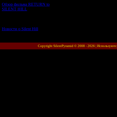
Обзор фильма RETURN to
SILENT HILL
[06.01.2026] (11)
Новости о Silent Hill
Copyright SilentPyramid © 2008 - 2026 |
Используютс