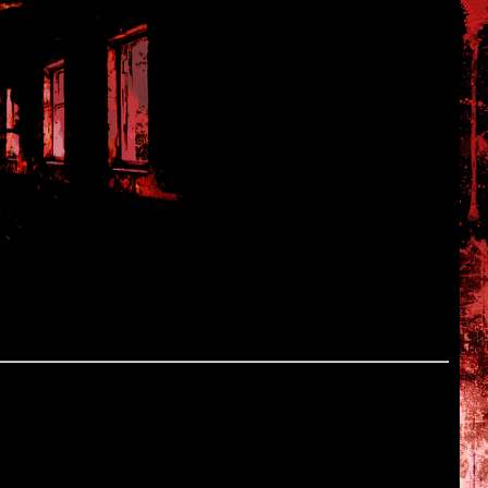
rkness
ного японского хоррор-фильма.