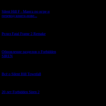
[29.03.2026] (10)
Silent Hill F - Манга по игре и
перевод книги-нове...
[12.03.2026] (14)
Релиз Fatal Frame 2 Remake
[04.03.2026] (8)
Обновление разделов о Forbidden
SIREN
[13.02.2026] (20)
Всё о Silent Hill Townfall
[10.02.2026] (1)
20 лет Forbidden Siren 2
[23.01.2026] (14)