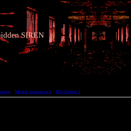
bidden SIREN
ьбом
льбом
»
Музей хоррор-игр
»
PlayStation 1
» Eko Eko Azarak
Eko Eko Azarak: Wizard of Da
жанр: Visual Novel
разработчик: Polygram
год: 1995
Визуальная новелла, созданная по мотивам одноимён