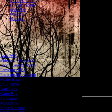
YouTube-канал
English Version
Сюжет Eko Eko
of the Site
оказалась запе
О сайте
куда-то исчезли
Болталка
что над ними н
Игра разделена
герое
Альбомы
Atari 2600
[3]
Videopac \ Odyssei 2
[1]
Epoch Cassette Vision
[1]
Famicom \ NES
[25]
Famicom Disk System
[5]
Master System
[5]
LCD games
[2]
Atari Lynx
[1]
Game Boy
[6]
PC Engine
[8]
Всего комментар
MegaDrive
[7]
Super Nintendo
[18]
Имя *: