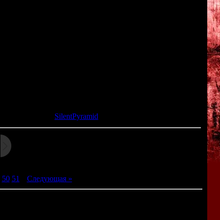
 группа учеников задержалась допоздна после уроков - и
о все выходы замурованы, телефон отключен, а охранники
 другим при странных обстоятельствах - и становится ясно,
имени Миса, мы должны попытаться разобраться в причинах
з школы.
х выборов", которые влияют на развитие истории и судьбу
я или кто-нибудь из её друзей может погибнуть.
та: 30.07.2015 |
SilentPyramid
50
51
|
Следующая »