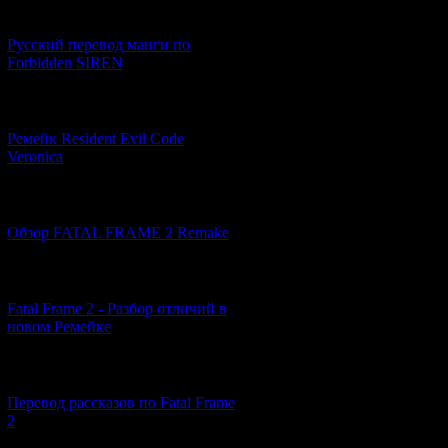
[21.06.2026] (6)
Русский перевод манги по
Forbidden SIREN
[07.06.2026] (2)
Ремейк Resident Evil Code
Veronica
[19.04.2026] (30)
Обзор FATAL FRAME 2 Remake
[10.04.2026] (19)
Fatal Frame 2 - Разбор отличий в
новом Ремейке
[03.04.2026] (4)
Перевод рассказов по Fatal Frame
2