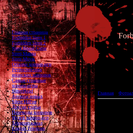
Главная страница
For
Forbidden Siren 1
Forbidden Siren 2
Siren Blood Curse
Siren Manga
Siren Movie
Обзоры хоррор-игр
Ретроспектива
японских хорроров
Фотоал
Самые странные
хоррор-игры
SlitterHead
Главная
»
Фотоа
Анонсы новых
Silent Hill'ов
Другие статьи
Переводы хорроров
Музей хоррор-игр
Telegram-канал
English Telegram