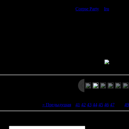
 Azarak во многом можно сравнить с
Corpse Party
и
Iru
. Однажды
рта в здании школы. С удивлением школьники обнаруживают, чт
. Что здесь происходит..!? Вскоре дети начинают гибнуть один за
ависло какое-то смертоносное проклятье. Играя за девочку по 
этого проклятья и спастись и
 на несколько глав. В каждой главе присутствует ряд "моральны
в. И если вы примете необдуманное решение - то главная героин
Просмотров: 2602 | Размеры: 800x600px/117.0Kb | Да
« Предыдущая
|
41
42
43
44
45
46
47
[
48
]
49
иев:
0