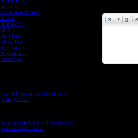
PC Engine CD
[7]
Sega CD
[5]
Email *:
Commodore CDTV
[1]
PC-FX
[1]
Philips CD-i
[1]
3DO
[9]
Atari Jaguar
[1]
Virtual Boy
[1]
Sega Saturn
[20]
PlayStation 1
[51]
Dreamcast
[12]
Новости и обновления
Код *:
[05.07.2026] (11)
Английская версия Kowloon's
Gate для PS1
[27.06.2026] (4)
Cartagra HD Edition - Релиз новой
версии Картагры ...