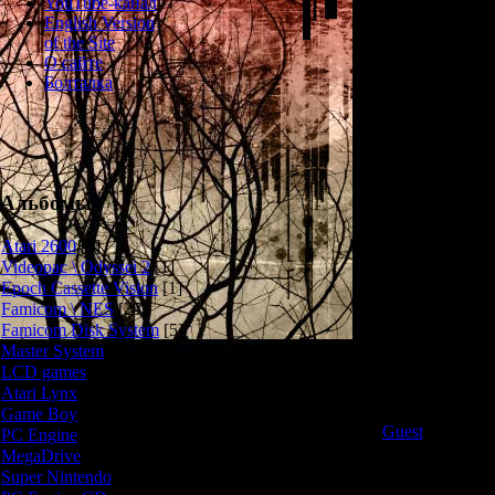
YouTube-канал
Французская хо
English Version
к
of the Site
О сайте
История Dracula
Болталка
через 7 лет пос
его соратник
Казалось бы, о
жить спокойно
странное - 
Харкер) вне
Альбомы
прощальное письм
девушка была у
Atari 2600
[3]
долгого времен
Videopac \ Odyssei 2
[1]
самочувствии,
Epoch Cassette Vision
[1]
взяла контро
Famicom \ NES
[25]
заставила её уе
Famicom Disk System
[5]
минуты, Джонат
Master System
[5]
LCD games
[2]
Геймплей здес
Atari Lynx
[1]
адвенчуры с вид
Game Boy
[6]
Guest
и Necron
PC Engine
[8]
мир, общаемся 
MegaDrive
[7]
предметы и 
Super Nintendo
[18]
интересной осо