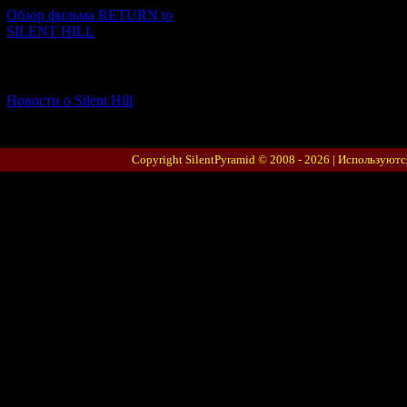
Обзор фильма RETURN to
SILENT HILL
[06.01.2026] (11)
Новости о Silent Hill
Copyright SilentPyramid © 2008 - 2026 |
Используютс