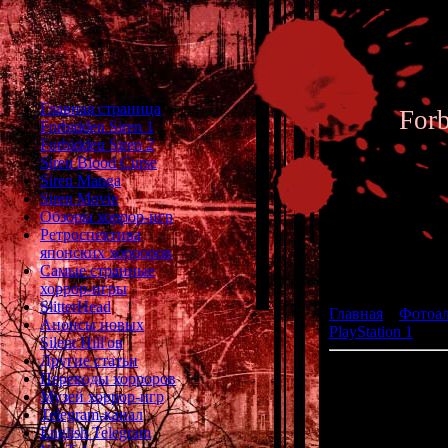
Главная страница
For
Forbidden Siren 1
Forbidden Siren 2
Siren Blood Curse
Siren Manga
Siren Movie
Обзоры хоррор-игр
Ретроспектива
японских хорроров
Фотоал
Самые странные
хоррор-игры
SlitterHead
Главная
»
Фотоа
Анонсы новых
PlayStation 1
» Dr
Silent Hill'ов
Другие статьи
Dra
Переводы хорроров
Музей хоррор-игр
разработчи
Telegram-канал
English Telegram