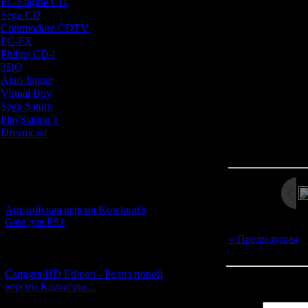
PC Engine CD
[7]
обзора - мы
Sega CD
[5]
статичной
Commodore CDTV
[1]
большинстве p
PC-FX
[1]
можем свободно
Philips CD-i
[1]
смотреть в любу
3DO
[9]
эффект пр
Atari Jaguar
[1]
исследо
Virtual Boy
[1]
Sega Saturn
[20]
PlayStation 1
[51]
Dreamcast
[12]
Просмотров: 201
Дата: 
Новости и обновления
[05.07.2026] (6)
Английская версия Kowloon's
Gate для PS1
« Предыдущая
|
[27.06.2026] (4)
Cartagra HD Edition - Релиз новой
Всего комментар
версии Картагры ...