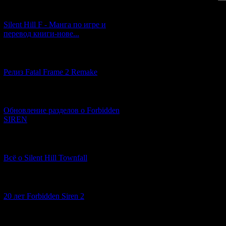
[29.03.2026] (10)
Silent Hill F - Манга по игре и
перевод книги-нове...
[12.03.2026] (14)
Релиз Fatal Frame 2 Remake
[04.03.2026] (8)
Обновление разделов о Forbidden
SIREN
[13.02.2026] (20)
Всё о Silent Hill Townfall
[10.02.2026] (1)
20 лет Forbidden Siren 2
[23.01.2026] (14)