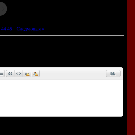
44
45
|
Следующая »