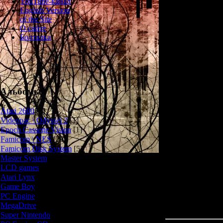
YouTube-канал
искажение прос
English Version
эпоху динозав
of the Site
О сайте
Болталка
Dino Cris
Альбомы
3) Враги стали 
Atari 2600
[3]
Videopac \ Odyssei 2
[1]
4) Исчезло жё
Epoch Cassette Vision
[1]
Famicom \ NES
[25]
Famicom Disk System
[5]
Из-за всего это
Master System
[5]
же интересно
LCD games
[2]
Atari Lynx
[1]
Game Boy
[6]
PC Engine
[8]
MegaDrive
[7]
Super Nintendo
[18]