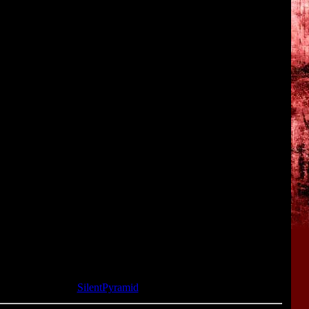
его обитателями оказался перенесён в далёкое прошлое, в
Дилана, мы должны сразиться с динозаврами и попытаться
мире.
введениях, которые присутствовали в первой части:
хмерными.
нативные концовки.
 же теперь динозавры мрут как мухи, и их без труда можно
тнями.
 нам начисляют бонусные очки, за которые можно вдоволь
пециальных магазинах.
и как хоррор. Но тем не менее, играть в Dino Crisis 2 всё
отанному окружающему миру, который мы можем свободно
та: 30.07.2015 |
SilentPyramid