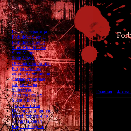
Главная страница
For
Forbidden Siren 1
Forbidden Siren 2
Siren Blood Curse
Siren Manga
Siren Movie
Обзоры хоррор-игр
Ретроспектива
японских хорроров
Фотоал
Самые странные
хоррор-игры
SlitterHead
Главная
»
Фотоа
Анонсы новых
Silent Hill'ов
Другие статьи
Переводы хорроров
Музей хоррор-игр
Telegram-канал
English Telegram
История Dino Cr