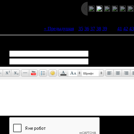
« Предыдущая
|
35
36
37
38
39
[
40
]
41
42
43
иев:
0
Шрифт