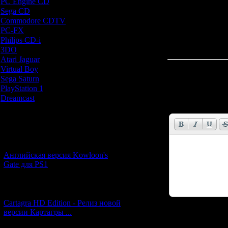
PC Engine CD
[7]
Sega CD
[5]
Commodore CDTV
[1]
PC-FX
[1]
Philips CD-i
[1]
3DO
[9]
Atari Jaguar
[1]
Virtual Boy
[1]
Всего комментар
Sega Saturn
[20]
PlayStation 1
[51]
Имя *:
Dreamcast
[12]
Email *:
Новости и обновления
[05.07.2026] (6)
Английская версия Kowloon's
Gate для PS1
[27.06.2026] (4)
Cartagra HD Edition - Релиз новой
версии Картагры ...
Код *: