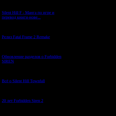
[29.03.2026] (10)
Silent Hill F - Манга по игре и
перевод книги-нове...
[12.03.2026] (14)
Релиз Fatal Frame 2 Remake
[04.03.2026] (8)
Обновление разделов о Forbidden
SIREN
[13.02.2026] (20)
Всё о Silent Hill Townfall
[10.02.2026] (1)
20 лет Forbidden Siren 2
[23.01.2026] (14)