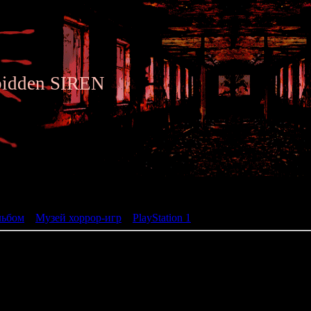
bidden SIREN
ьбом
льбом
»
Музей хоррор-игр
»
PlayStation 1
» Dino Crisis 2
Dino Crisis 2
жанр: Action Adventur
разработчик: Capcom
год: 2000
isis 2 разворачивается через год после событий первой части. Н