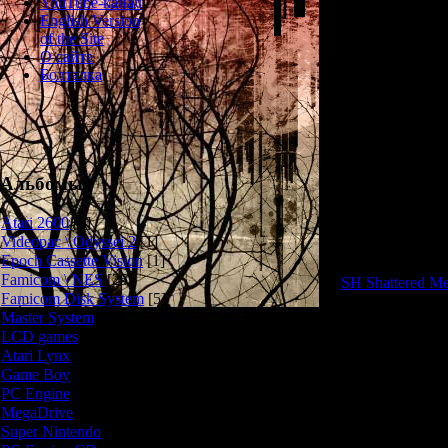
YouTube-канал
Хоррор-игра 
English Version
История повес
of the Site
Акира Фудо, 
О сайте
водоворот мист
Болталка
ж
Игра разделен
главы разворачи
во второй глав
японском мет
Альбомы
сильно различ
Atari 2600
[3]
Videopac \ Odyssei 2
[1]
1) Первая по
Epoch Cassette Vision
[1]
Stealth-Horror с
Famicom \ NES
[25]
SH Shattered M
Famicom Disk System
[5]
герой безоруже
Master System
[5]
обитающих в о
придётся убега
LCD games
[2]
перехитрить и
Atari Lynx
[1]
получилась оч
Game Boy
[6]
если бы вся игр
PC Engine
[8]
Devil Man впол
MegaDrive
[7]
из лу
Super Nintendo
[18]