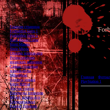
Главная страница
For
Forbidden Siren 1
Forbidden Siren 2
Siren Blood Curse
Siren Manga
Siren Movie
Обзоры хоррор-игр
Ретроспектива
японских хорроров
Фотоал
Самые странные
хоррор-игры
SlitterHead
Главная
»
Фотоа
Анонсы новых
PlayStation 1
» De
Silent Hill'ов
Другие статьи
Переводы хорроров
жа
Музей хоррор-игр
р
Telegram-канал
English Telegram