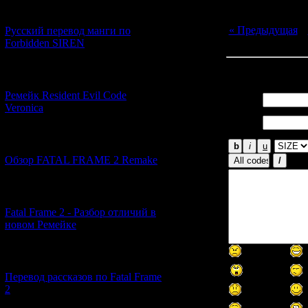
[21.06.2026] (6)
« Предыдущая
|
Русский перевод манги по
Forbidden SIREN
Всего комментар
[07.06.2026] (2)
Ремейк Resident Evil Code
Имя *:
Veronica
Email
*:
[19.04.2026] (30)
Обзор FATAL FRAME 2 Remake
[10.04.2026] (19)
Fatal Frame 2 - Разбор отличий в
новом Ремейке
[03.04.2026] (4)
Перевод рассказов по Fatal Frame
2