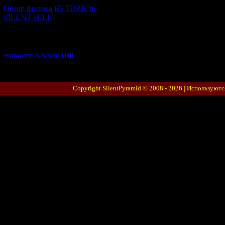
Обзор фильма RETURN to
SILENT HILL
[06.01.2026] (11)
Новости о Silent Hill
Copyright SilentPyramid © 2008 - 2026 |
Используютс