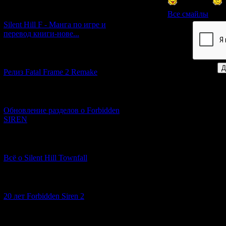
[29.03.2026] (10)
Все смайлы
Silent Hill F - Манга по игре и
перевод книги-нове...
Код *:
[12.03.2026] (14)
Релиз Fatal Frame 2 Remake
[04.03.2026] (8)
Обновление разделов о Forbidden
SIREN
[13.02.2026] (20)
Всё о Silent Hill Townfall
[10.02.2026] (1)
20 лет Forbidden Siren 2
[23.01.2026] (14)