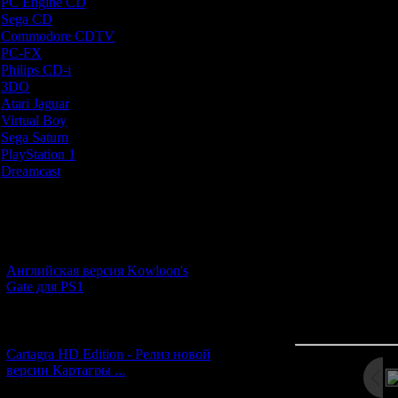
PC Engine CD
[7]
2) Начиная со 
Sega CD
[5]
демона - так 
Commodore CDTV
[1]
возможность д
PC-FX
[1]
голыми руками. 
Philips CD-i
[1]
в битемап т
3DO
[9]
линейным лока
Atari Jaguar
[1]
Но, к сожален
Virtual Boy
[1]
кривой и одно
Sega Saturn
[20]
эпизод практи
PlayStation 1
[51]
ру
Dreamcast
[12]
В итоге получает
здравие, кончил
Новости и обновления
Man'а стоит 
[05.07.2026] (11)
Английская версия Kowloon's
Gate для PS1
Просмотров: 245
Дата: 
[27.06.2026] (4)
Cartagra HD Edition - Релиз новой
версии Картагры ...