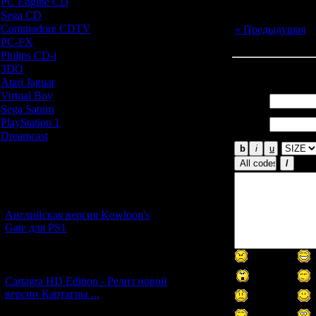
PC Engine CD
[7]
Sega CD
[5]
Commodore CDTV
[1]
« Предыдущая
|
PC-FX
[1]
Philips CD-i
[1]
3DO
[9]
Всего комментар
Atari Jaguar
[1]
Virtual Boy
[1]
Имя *:
Sega Saturn
[20]
Email
PlayStation 1
[51]
*:
Dreamcast
[12]
Новости и обновления
[05.07.2026] (7)
Английская версия Kowloon's
Gate для PS1
[27.06.2026] (4)
Cartagra HD Edition - Релиз новой
версии Картагры ...