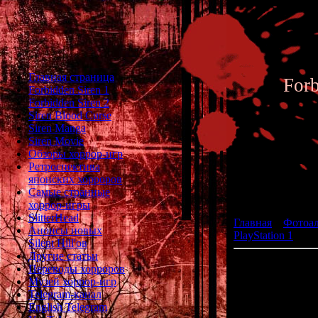
Главная страница
For
Forbidden Siren 1
Forbidden Siren 2
Siren Blood Curse
Siren Manga
Siren Movie
Обзоры хоррор-игр
Ретроспектива
японских хорроров
Фотоал
Самые странные
хоррор-игры
SlitterHead
Главная
»
Фотоа
Анонсы новых
PlayStation 1
» Di
Silent Hill'ов
Другие статьи
Переводы хорроров
Музей хоррор-игр
р
Telegram-канал
English Telegram