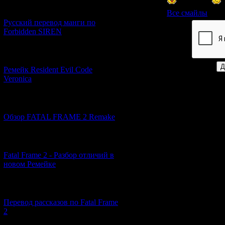
[21.06.2026] (6)
Все смайлы
Русский перевод манги по
Forbidden SIREN
Код *:
[07.06.2026] (2)
Ремейк Resident Evil Code
Veronica
[19.04.2026] (28)
Обзор FATAL FRAME 2 Remake
[10.04.2026] (19)
Fatal Frame 2 - Разбор отличий в
новом Ремейке
[03.04.2026] (4)
Перевод рассказов по Fatal Frame
2