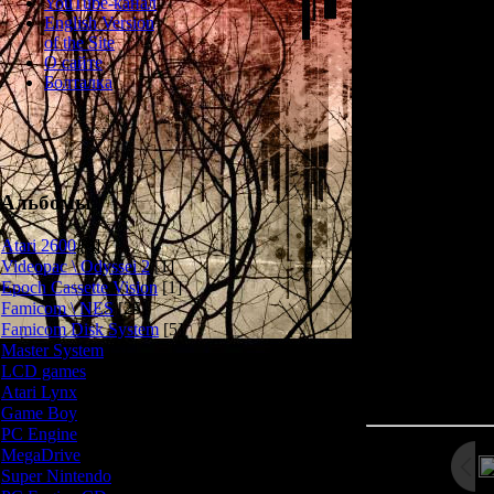
YouTube-канал
Экшен-RPG в
English Version
Играя роль отв
of the Site
или хитрого кол
О сайте
глубины подземн
Болталка
полчищами чуди
Концепция Di
ничуть не меш
представител
Альбомы
геймплей, св
лабиринтов, ши
Atari 2600
[3]
заклинаний, з
Videopac \ Odyssei 2
[1]
саундтрек - все
Epoch Cassette Vision
[1]
к
Famicom \ NES
[25]
Famicom Disk System
[5]
Master System
[5]
LCD games
[2]
Просмотров: 229
Atari Lynx
[1]
Дата: 
Game Boy
[6]
PC Engine
[8]
MegaDrive
[7]
Super Nintendo
[18]