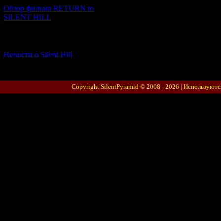
Обзор фильма RETURN to
SILENT HILL
[06.01.2026] (11)
Новости о Silent Hill
Copyright SilentPyramid © 2008 - 2026 |
Используютс