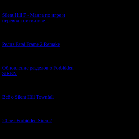
[29.03.2026] (10)
Silent Hill F - Манга по игре и
перевод книги-нове...
[12.03.2026] (14)
Релиз Fatal Frame 2 Remake
[04.03.2026] (8)
Обновление разделов о Forbidden
SIREN
[13.02.2026] (20)
Всё о Silent Hill Townfall
[10.02.2026] (1)
20 лет Forbidden Siren 2
[23.01.2026] (14)