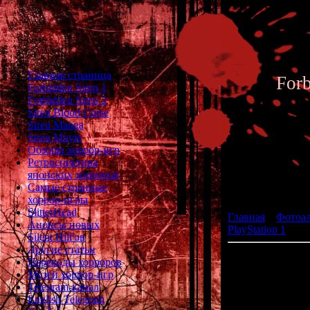
Главная страница
For
Forbidden Siren 1
Forbidden Siren 2
Siren Blood Curse
Siren Manga
Siren Movie
Обзоры хоррор-игр
Ретроспектива
японских хорроров
Фотоал
Самые странные
хоррор-игры
SlitterHead
Главная
»
Фотоа
Анонсы новых
PlayStation 1
» Do
Silent Hill'ов
Другие статьи
Переводы хорроров
жанр: Vis
Музей хоррор-игр
разработчик: S
Telegram-канал
English Telegram