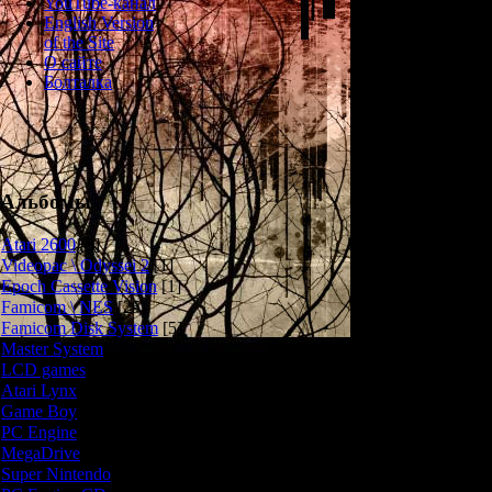
YouTube-канал
В Double Cast м
English Version
учащегося в япо
of the Site
наш герой и его
О сайте
фильм, но с
Болталка
проблемой - ни
фильма. Винов
института - по
кино там зако
актрисы и р
попросту боятс
Альбомы
И вот, в один
Atari 2600
[3]
городе девушку
Videopac \ Odyssei 2
[1]
очень радостн
Epoch Cassette Vision
[1]
выясняется,
Famicom \ NES
[25]
серьёзные пр
Famicom Disk System
[5]
памяти, почти н
Master System
[5]
жить. В итог
нашу квартиру, 
LCD games
[2]
нашем фильме
Atari Lynx
[1]
происходить стр
Game Boy
[6]
в водоворот
PC Engine
[8]
MegaDrive
[7]
Немного л
Super Nintendo
[18]