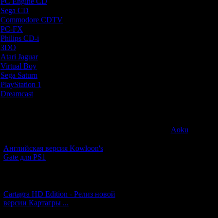
PC Engine CD
[7]
1) Изначальн
Sega CD
[5]
"Actress"
Commodore CDTV
[1]
переим
PC-FX
[1]
Philips CD-i
[1]
2) Игровой п
3DO
[9]
визуальной но
Atari Jaguar
[1]
заметно отлича
Virtual Boy
[1]
жанра за сч
Sega Saturn
[20]
анимации за
PlayStation 1
[51]
Production I.G
Dreamcast
[12]
скорее как 
в
Новости и обновления
3) Double Cas
Aoku
в плане 
[05.07.2026] (6)
истории.
романтическая
Английская версия Kowloon's
психологически
Gate для PS1
свихн
[27.06.2026] (4)
4) В игре прису
и 17 bad end'ов
Cartagra HD Edition - Релиз новой
открывается 
версии Картагры ...