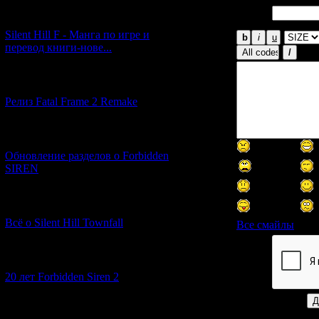
Email
[29.03.2026] (10)
*:
Silent Hill F - Манга по игре и
перевод книги-нове...
[12.03.2026] (14)
Релиз Fatal Frame 2 Remake
[04.03.2026] (8)
Обновление разделов о Forbidden
SIREN
[13.02.2026] (20)
Всё о Silent Hill Townfall
Все смайлы
[10.02.2026] (1)
Код *:
20 лет Forbidden Siren 2
[23.01.2026] (14)