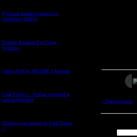
5) Double Cas
[21.06.2026] (6)
присутствова
Русский перевод манги по
психотипом "янд
Forbidden SIREN
то скорее всего
Higurashi, Юн
подо
[07.06.2026] (2)
Ремейк Resident Evil Code
Veronica
Просмотров: 285
Дата: 
[19.04.2026] (28)
Обзор FATAL FRAME 2 Remake
[10.04.2026] (19)
Fatal Frame 2 - Разбор отличий в
новом Ремейке
« Предыдущая
|
[03.04.2026] (4)
Всего комментар
Перевод рассказов по Fatal Frame
2
Имя *: