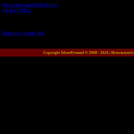
Обзор фильма RETURN to
SILENT HILL
[06.01.2026] (11)
Новости о Silent Hill
Copyright SilentPyramid © 2008 - 2026 |
Используютс