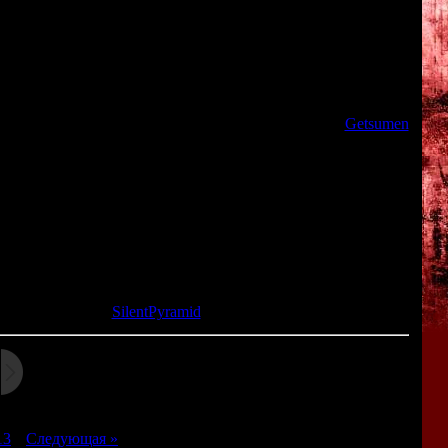
"Китаро с Кладбища".
овой - из-за постоянных метелей и снегопадов, одноглазому
збушке. Но однажды ему приходит письмо - как выясняется,
ся что-то странное...
твует система "альтернативных сценариев", как в
Getsumen
ле игры, история может полностью измениться и пойти по
рено три разных сценария).
она очень атмосферная и отлично передаёт меланхоличное
твенно. Кстати, в игре присутствует любопытная "фишка":
ально игра была больше похожа на мангу.
та: 30.01.2014 |
SilentPyramid
13
|
Следующая »