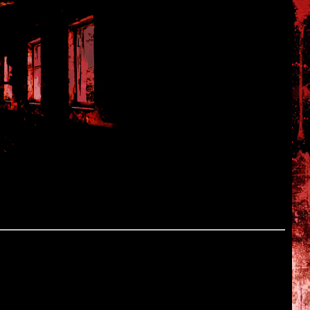
ikitan
奇譚)