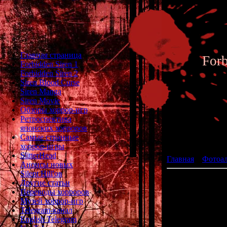
Главная страница
For
Forbidden Siren 1
Forbidden Siren 2
Siren Blood Curse
Siren Manga
Siren Movie
Обзоры хоррор-игр
Ретроспектива
японских хорроров
Фотоал
Самые странные
хоррор-игры
SlitterHead
Главная
»
Фотоа
Анонсы новых
Silent Hill'ов
Другие статьи
Переводы хорроров
Музей хоррор-игр
Telegram-канал
English Telegram