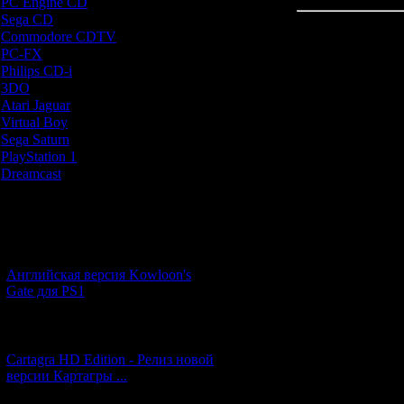
PC Engine CD
[7]
Sega CD
[5]
Всего комментар
Commodore CDTV
[1]
PC-FX
[1]
Philips CD-i
[1]
3DO
[9]
Atari Jaguar
[1]
Virtual Boy
[1]
Sega Saturn
[20]
PlayStation 1
[51]
Dreamcast
[12]
Новости и обновления
[05.07.2026] (11)
Английская версия Kowloon's
Gate для PS1
[27.06.2026] (4)
Cartagra HD Edition - Релиз новой
версии Картагры ...