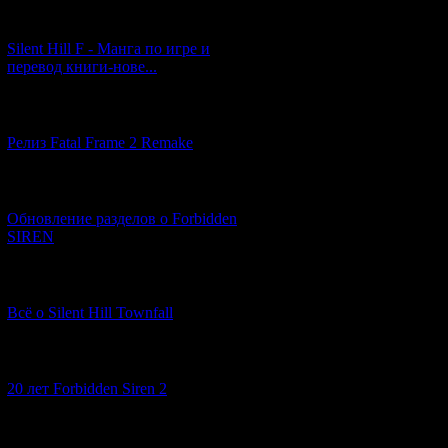
[29.03.2026] (10)
Silent Hill F - Манга по игре и
перевод книги-нове...
[12.03.2026] (14)
Релиз Fatal Frame 2 Remake
[04.03.2026] (8)
Обновление разделов о Forbidden
SIREN
[13.02.2026] (20)
Всё о Silent Hill Townfall
[10.02.2026] (1)
20 лет Forbidden Siren 2
[23.01.2026] (14)