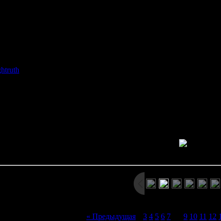
Игра по мотивам культовой хоррор-манги 
чивается в зимнее время. В этот год зима выдалась особенно сур
 пришлось коротать долгие дни, укрывшись от холода в своей и
в деревне неподалёку вдруг начало творить
 здесь выполнен в формате визуальной новеллы. В игре присутс
htruth
. В зависимости от того, какие решения мы примем в нача
совершенно другому пути (по сути, тут предусмот
itaro нет озвучки, зато музыка заслуживает всяческих похвал: 
оение. Графическое оформление тоже выполнено красиво и качес
тут в опциях можно выбрать чёрно-белую графику, чтобы визу
Просмотров: 2533 | Размеры: 800x600px/212.6Kb | Да
« Предыдущая
|
3
4
5
6
7
[
8
]
9
10
11
12