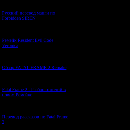
[21.06.2026] (6)
Русский перевод манги по
Forbidden SIREN
[07.06.2026] (2)
Ремейк Resident Evil Code
Veronica
[19.04.2026] (29)
Обзор FATAL FRAME 2 Remake
[10.04.2026] (19)
Fatal Frame 2 - Разбор отличий в
новом Ремейке
[03.04.2026] (4)
Перевод рассказов по Fatal Frame
2