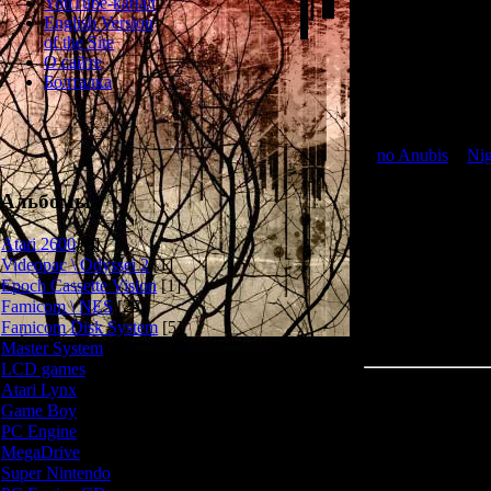
YouTube-канал
English Version
of the Site
История развора
О сайте
мальчику Китаро
Болталка
Игровой процесс
no Anubis
и
Nig
Альбомы
В Gegege no K
"зимнее" настр
Atari 2600
[3]
Videopac \ Odyssei 2
[1]
Epoch Cassette Vision
[1]
Famicom \ NES
[25]
Famicom Disk System
[5]
Master System
[5]
LCD games
[2]
Atari Lynx
[1]
Game Boy
[6]
PC Engine
[8]
MegaDrive
[7]
Super Nintendo
[18]