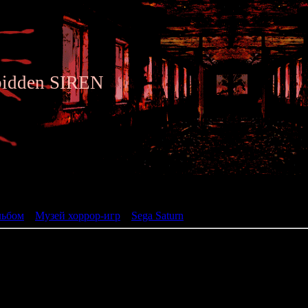
bidden SIREN
ьбом
льбом
»
Музей хоррор-игр
»
Sega Saturn
» GeGeGe no Kitaro
Gegege no Kitaro: Gentou Ka
(ゲゲゲの鬼太郎 幻冬怪
жанр: Visual Novel
разработчик: Bandai
год: 1996