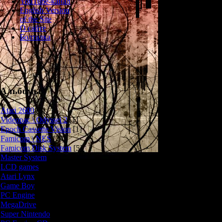
YouTube-канал
English Version
Обычная по
of the Site
кошмаром. 
О сайте
переворачиваетс
Болталка
некоторое время
какого-то заго
окон, все две
Вдобавок комн
ловушками, а 
трупы! Что тут 
Альбомы
что являемся
особняка - ту
Atari 2600
[3]
Videopac \ Odyssei 2
[1]
Epoch Cassette Vision
[1]
Игровой процес
Famicom \ NES
[25]
собой Point
Famicom Disk System
[5]
визуальной н
Master System
[5]
комнаты, нахо
LCD games
[2]
головоломки, о
Atari Lynx
[1]
ищем путь к с
Game Boy
[6]
очень качес
интересно и
PC Engine
[8]
отлично, ди
MegaDrive
[7]
несколько кон
Super Nintendo
[18]
Doukoku Sosh