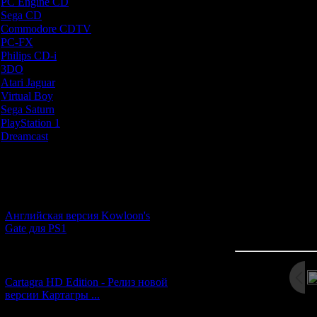
PC Engine CD
[7]
среди японских
Sega CD
[5]
ин
Commodore CDTV
[1]
PC-FX
[1]
На фото показа
Philips CD-i
[1]
включающее в 
3DO
[9]
диска с аудиодр
Atari Jaguar
[1]
карточек с из
Virtual Boy
[1]
книжечка с кон
Sega Saturn
[20]
Soshite (продо
PlayStation 1
[51]
1999-м году и 
Dreamcast
[12]
коллекцион
встречается,
Новости и обновления
комплек
[05.07.2026] (6)
Английская версия Kowloon's
Просмотров: 288
Gate для PS1
Дата: 
[27.06.2026] (4)
Cartagra HD Edition - Релиз новой
версии Картагры ...