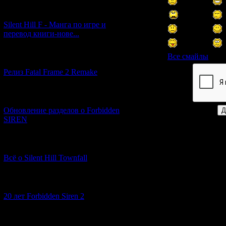
[29.03.2026] (10)
Silent Hill F - Манга по игре и
перевод книги-нове...
Все смайлы
[12.03.2026] (14)
Релиз Fatal Frame 2 Remake
Код *:
[04.03.2026] (8)
Обновление разделов о Forbidden
SIREN
[13.02.2026] (20)
Всё о Silent Hill Townfall
[10.02.2026] (1)
20 лет Forbidden Siren 2
[23.01.2026] (14)