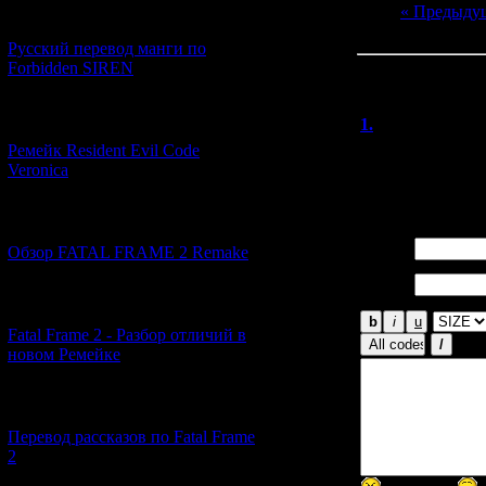
« Предыду
[21.06.2026] (6)
Русский перевод манги по
Forbidden SIREN
Всего комментар
Порядок вывод
[07.06.2026] (2)
1.
Heathcliff
Ремейк Resident Evil Code
Отличная игра. 
Veronica
полностью вкуси
[19.04.2026] (28)
Имя *:
Обзор FATAL FRAME 2 Remake
Email
*:
[10.04.2026] (19)
Fatal Frame 2 - Разбор отличий в
новом Ремейке
[03.04.2026] (4)
Перевод рассказов по Fatal Frame
2