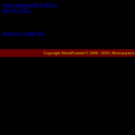
Обзор фильма RETURN to
SILENT HILL
[06.01.2026] (11)
Новости о Silent Hill
Copyright SilentPyramid © 2008 - 2026 |
Используютс