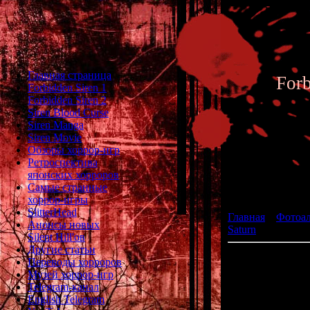
Главная страница
For
Forbidden Siren 1
Forbidden Siren 2
Siren Blood Curse
Siren Manga
Siren Movie
Обзоры хоррор-игр
Ретроспектива
японских хорроров
Фотоал
Самые странные
хоррор-игры
SlitterHead
Главная
»
Фотоа
Анонсы новых
Saturn
» Doukoku 
Silent Hill'ов
Другие статьи
Переводы хорроров
Музей хоррор-игр
жанр: 
Telegram-канал
ра
English Telegram