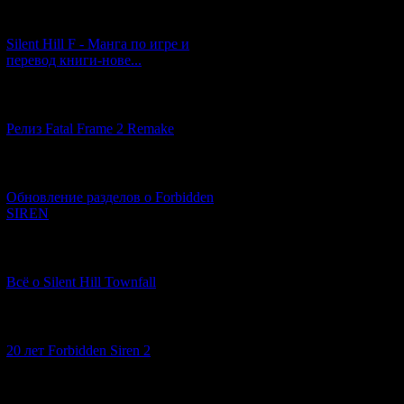
[29.03.2026] (10)
Silent Hill F - Манга по игре и
перевод книги-нове...
[12.03.2026] (14)
Релиз Fatal Frame 2 Remake
[04.03.2026] (8)
Обновление разделов о Forbidden
SIREN
[13.02.2026] (20)
Всё о Silent Hill Townfall
[10.02.2026] (1)
20 лет Forbidden Siren 2
[23.01.2026] (14)