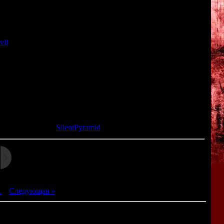
о не так... На обратном пути субмарина выходит из-под
оисшествия немедленно отправляется группа спецназовцев -
азы начали превращаться в монстров!
vil
: мы исследуем базу, ищем полезные предметы, решаем
ся в том, что здесь нужно экономить не только жизненные
беспечения кислородом была повреждена, поэтому теперь в
. И если мы будем долго ходить по отсеку и израсходуем
ся звуковое оформление - в игре почти нет музыки: лишь
 наших шагов.
та: 30.01.2014 |
SilentPyramid
1
|
Следующая »