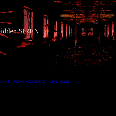
bidden SIREN
ьбом
льбом
»
Музей хоррор-игр
»
Sega Saturn
» Deep Fear
Deep Fear
жанр: Action Adventur
разработчик: SEGA
год: 1998
ь с падения метеорита, приземлившегося неподалёку от америк