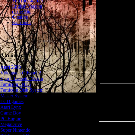
YouTube-канал
подводную ло
English Version
контроля и врез
of the Site
О сайте
Болталка
Игровая механ
головоломки и 
силы и припасы
отсеках подво
весь воздух -
Альбомы
Atari 2600
[3]
Videopac \ Odyssei 2
[1]
Epoch Cassette Vision
[1]
Famicom \ NES
[25]
Famicom Disk System
[5]
Master System
[5]
LCD games
[2]
Atari Lynx
[1]
Game Boy
[6]
PC Engine
[8]
MegaDrive
[7]
Всего комментар
Super Nintendo
[18]