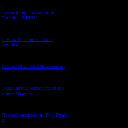
[21.06.2026] (6)
Русский перевод манги по
Forbidden SIREN
[07.06.2026] (2)
Ремейк Resident Evil Code
Veronica
[19.04.2026] (28)
Обзор FATAL FRAME 2 Remake
[10.04.2026] (19)
Fatal Frame 2 - Разбор отличий в
новом Ремейке
[03.04.2026] (4)
Перевод рассказов по Fatal Frame
2