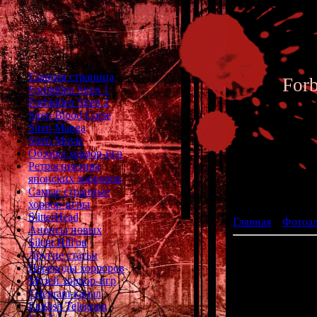
Главная страница
For
Forbidden Siren 1
Forbidden Siren 2
Siren Blood Curse
Siren Manga
Siren Movie
Обзоры хоррор-игр
Ретроспектива
японских хорроров
Фотоал
Самые странные
хоррор-игры
SlitterHead
Главная
»
Фотоа
Анонсы новых
Silent Hill'ов
Другие статьи
Переводы хорроров
Музей хоррор-игр
Telegram-канал
English Telegram
Всё началос