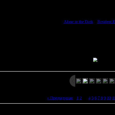
дку, чтобы извлечь метеорит для исследования - но что-то пошл
ается прямо в одно из подводных сооружений базы. На место пр
но там их ждёт страшный сюрприз: обитатели подводной б
ика в Deep Fear сильно напоминает
Alone in the Dark
и
Resident E
сражаемся с монстрами. Интересная особенность игры заключает
, но и кислород! Когда субмарина врезалась в базу - система о
дной базы осталось лишь строго ограниченное количество воздуха
 то задохнёмся. Другой необычной особенностью Deep Fear являет
мрачный механический гул и звуки
Просмотров: 4641 | Размеры: 800x600px/253.3Kb | Да
« Предыдущая
|
1
2
[
3
]
4
5
6
7
8
9
10
1
иев:
0