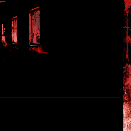
e
анской военной базы в Тихом Океане. С базы высылают