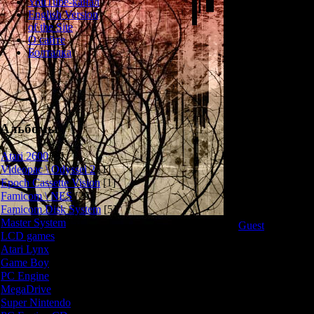
YouTube-канал
English Version
Сюжет Gak
of the Site
одноимённо
О сайте
История начин
Болталка
девочки
третьекла
заброшенную ш
якобы обита
девочку никто 
брат Мики вме
Альбомы
поиски пропав
оказываются за
Atari 2600
[3]
Удастся ли 
Videopac \ Odyssei 2
[1]
Epoch Cassette Vision
[1]
Famicom \ NES
[25]
Игровой процесс
Famicom Disk System
[5]
адвенчуру нап
Master System
[5]
Guest
. Исследу
LCD games
[2]
разные комнаты,
Atari Lynx
[1]
присутствуе
Game Boy
[6]
фильма-первои
всё уместилос
PC Engine
[8]
роликах есть Q
MegaDrive
[7]
из сцен нужно 
Super Nintendo
[18]
чтобы спастись