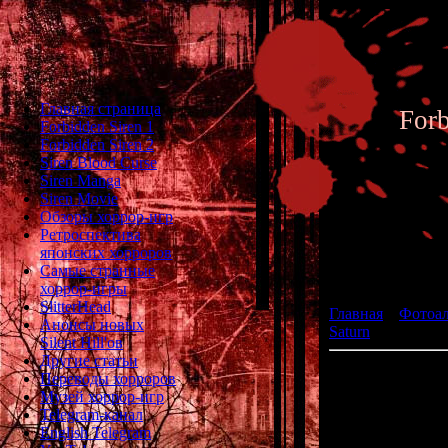
Главная страница
For
Forbidden Siren 1
Forbidden Siren 2
Siren Blood Curse
Siren Manga
Siren Movie
Обзоры хоррор-игр
Ретроспектива
японских хорроров
Фотоал
Самые странные
хоррор-игры
SlitterHead
Главная
»
Фотоа
Анонсы новых
Saturn
» Gakkou n
Silent Hill'ов
Другие статьи
Переводы хорроров
Музей хоррор-игр
Telegram-канал
разработч
English Telegram