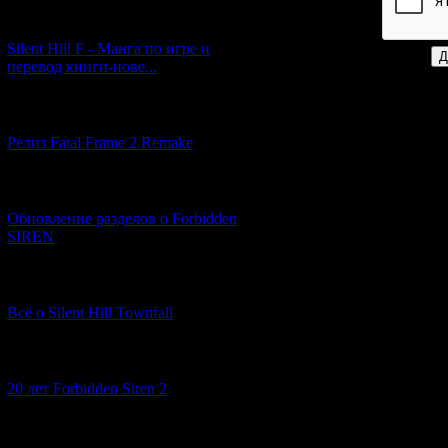
Код *:
[29.03.2026] (10)
Silent Hill F - Манга по игре и
перевод книги-нове...
[12.03.2026] (14)
Релиз Fatal Frame 2 Remake
[04.03.2026] (8)
Обновление разделов о Forbidden
SIREN
[13.02.2026] (20)
Всё о Silent Hill Townfall
[10.02.2026] (1)
20 лет Forbidden Siren 2
[23.01.2026] (14)