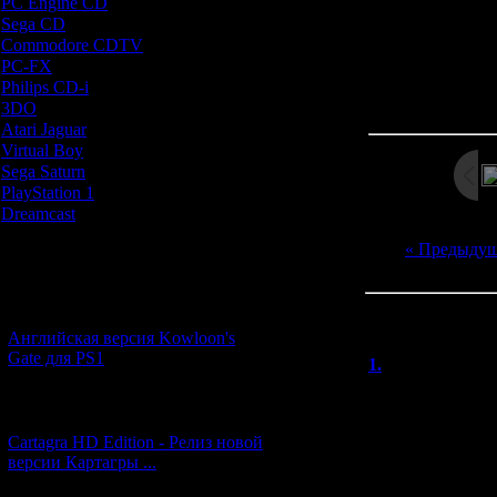
PC Engine CD
[7]
Sega CD
[5]
Commodore CDTV
[1]
PC-FX
[1]
Philips CD-i
[1]
Просмотров: 271
Дата: 
3DO
[9]
Atari Jaguar
[1]
Virtual Boy
[1]
Sega Saturn
[20]
PlayStation 1
[51]
Dreamcast
[12]
« Предыду
Новости и обновления
[05.07.2026] (9)
Всего комментар
Английская версия Kowloon's
Порядок вывод
Gate для PS1
1.
Heathcliff
Мне игра не пон
[27.06.2026] (4)
кина (и действи
видео в 1 диск?
Cartagra HD Edition - Релиз новой
которому он сня
версии Картагры ...
обилием детей -
они являются гл