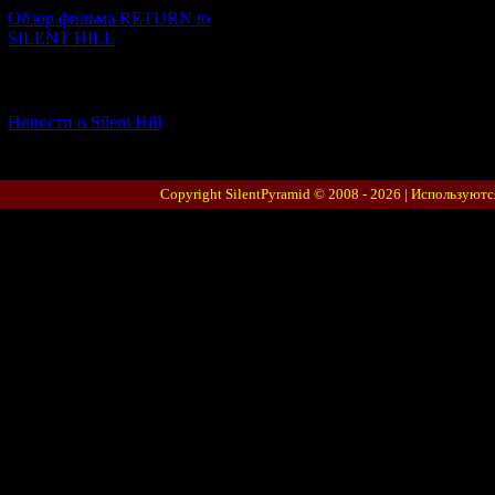
Обзор фильма RETURN to
SILENT HILL
[06.01.2026] (11)
Новости о Silent Hill
Copyright SilentPyramid © 2008 - 2026 |
Используютс