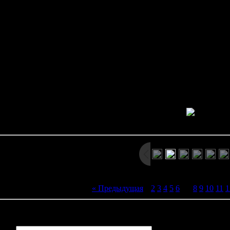
лла из серии "Modern Horror Introduces" (помимо Getsumen no Anu
ры разворачиваются на космической базе, где в один прекрасный
обенностью Getsumen no Anubis является система альтернативны
может развиваться в абсолютно разных направлениях. Например
ого" или "Нечто"; можем получить психологическую драму про
ефакт заставляющий людей убивать друг друга; или историю в 
базу. В общей сложности в Getsumen no Anubis доступно 6 сцена
самостоятельную историю со своими концо
Просмотров: 2862 | Размеры: 800x600px/252.1Kb | Да
« Предыдущая
|
2
3
4
5
6
[
7
]
8
9
10
11
1
иев:
0