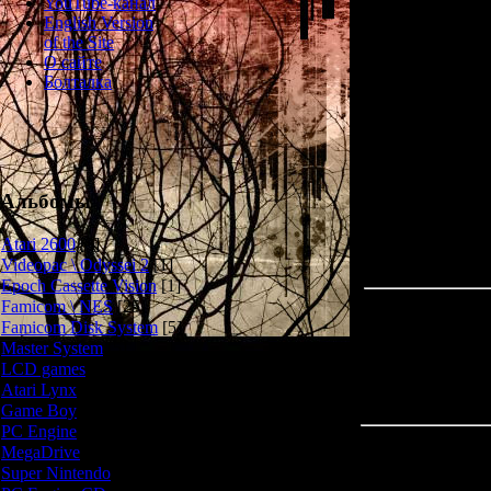
YouTube-канал
Визуальная нове
English Version
иг
of the Site
О сайте
Интересной ос
Болталка
игры, история 
наподобие "Чуж
проклятый арт
взорвать 
Альбомы
Atari 2600
[3]
Videopac \ Odyssei 2
[1]
Epoch Cassette Vision
[1]
Famicom \ NES
[25]
Famicom Disk System
[5]
Master System
[5]
LCD games
[2]
Atari Lynx
[1]
Game Boy
[6]
PC Engine
[8]
Всего комментар
MegaDrive
[7]
Super Nintendo
[18]