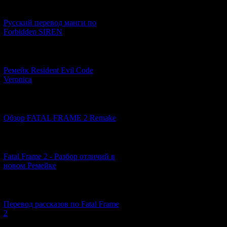
[21.06.2026] (6)
Русский перевод манги по
Forbidden SIREN
[07.06.2026] (2)
Ремейк Resident Evil Code
Veronica
[19.04.2026] (28)
Обзор FATAL FRAME 2 Remake
[10.04.2026] (19)
Fatal Frame 2 - Разбор отличий в
новом Ремейке
[03.04.2026] (4)
Перевод рассказов по Fatal Frame
2