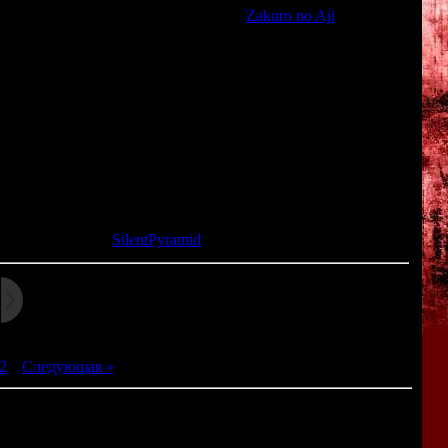
bis, в эту серию также входит игра
Zakuro no Aji
). События
 день начинают твориться всякие странности.
х сценариев. В зависимости от наших действий в начале
, мы можем получить историю про космических паразитов
 потерянные воспоминания; можем получить историю про
стиле шпионского триллера про террористов, пытающихся
риев, каждый из которых по сути представляет собой
вками и развилками.
та: 28.03.2013 |
SilentPyramid
2
|
Следующая »