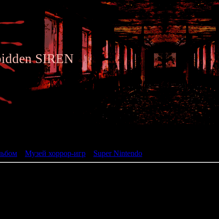
bidden SIREN
ьбом
льбом
»
Музей хоррор-игр
»
Super Nintendo
» Getsumen no Anubis
Getsumen no Anubis
(月面のアヌビス)
жанр: Visual Novel
разработчик: Imagineer
год: 1995