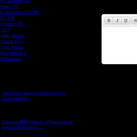
Имя *:
PC Engine CD
[7]
Sega CD
[5]
Email *:
Commodore CDTV
[1]
PC-FX
[1]
Philips CD-i
[1]
3DO
[9]
Atari Jaguar
[1]
Virtual Boy
[1]
Sega Saturn
[20]
PlayStation 1
[51]
Dreamcast
[12]
Новости и обновления
Код *:
[05.07.2026] (6)
Английская версия Kowloon's
Gate для PS1
[27.06.2026] (4)
Cartagra HD Edition - Релиз новой
версии Картагры ...