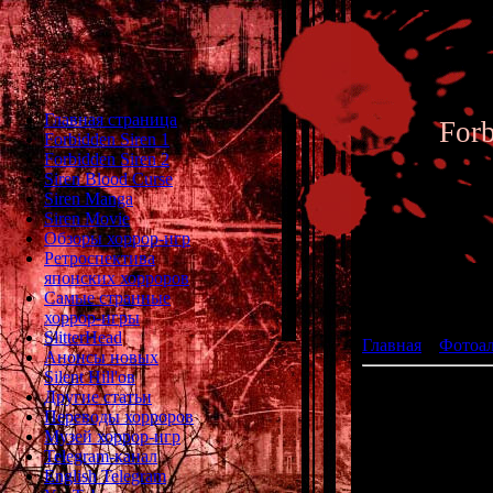
Главная страница
For
Forbidden Siren 1
Forbidden Siren 2
Siren Blood Curse
Siren Manga
Siren Movie
Обзоры хоррор-игр
Ретроспектива
японских хорроров
Фотоал
Самые странные
хоррор-игры
SlitterHead
Главная
»
Фотоа
Анонсы новых
Silent Hill'ов
Другие статьи
Переводы хорроров
Музей хоррор-игр
Telegram-канал
English Telegram