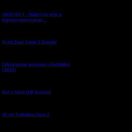
[29.03.2026] (10)
Silent Hill F - Манга по игре и
перевод книги-нове...
[12.03.2026] (14)
Релиз Fatal Frame 2 Remake
[04.03.2026] (8)
Обновление разделов о Forbidden
SIREN
[13.02.2026] (20)
Всё о Silent Hill Townfall
[10.02.2026] (1)
20 лет Forbidden Siren 2
[23.01.2026] (14)