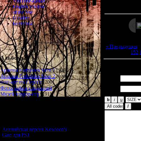
Просмотров: 130
YouTube-канал
Дата: 
English Version
of the Site
О сайте
Болталка
« Предыдущая
152
Альбомы
Всего комментар
Архивы Forbidden Siren 1
[100]
Архивы Forbidden Siren 2
[100]
Имя *:
Фан-арт по Сирене
[200]
Email
Фотографии создателей
[73]
*:
Музей хоррор-игр
[191]
Новости и обновления
[05.07.2026] (9)
Английская версия Kowloon's
Gate для PS1