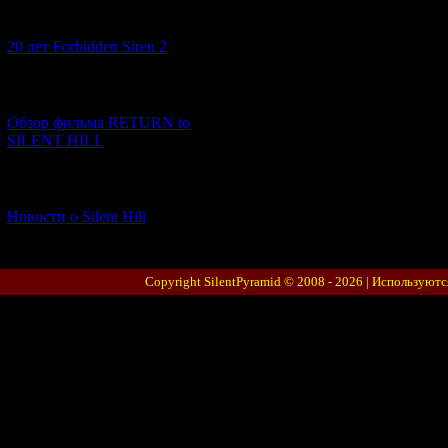
[10.02.2026] (1)
20 лет Forbidden Siren 2
[23.01.2026] (14)
Обзор фильма RETURN to
SILENT HILL
[06.01.2026] (11)
Новости о Silent Hill
Copyright SilentPyramid © 2008 - 2026 |
Используютс