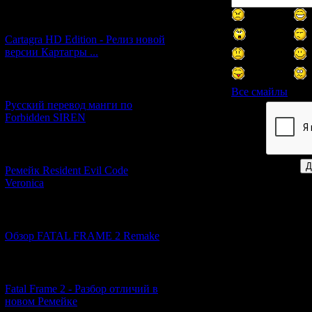
[27.06.2026] (4)
Cartagra HD Edition - Релиз новой
версии Картагры ...
[21.06.2026] (6)
Все смайлы
Русский перевод манги по
Forbidden SIREN
Код *:
[07.06.2026] (2)
Ремейк Resident Evil Code
Veronica
[19.04.2026] (30)
Обзор FATAL FRAME 2 Remake
[10.04.2026] (19)
Fatal Frame 2 - Разбор отличий в
новом Ремейке