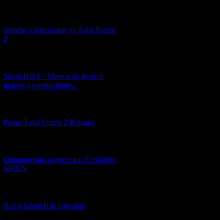
[03.04.2026] (4)
Перевод рассказов по Fatal Frame
2
[29.03.2026] (10)
Silent Hill F - Манга по игре и
перевод книги-нове...
[12.03.2026] (14)
Релиз Fatal Frame 2 Remake
[04.03.2026] (8)
Обновление разделов о Forbidden
SIREN
[13.02.2026] (20)
Всё о Silent Hill Townfall