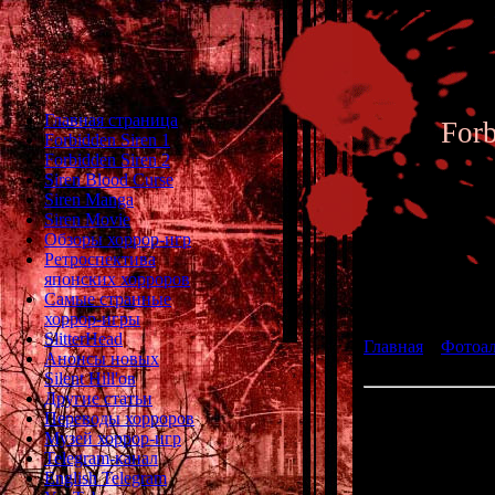
Главная страница
For
Forbidden Siren 1
Forbidden Siren 2
Siren Blood Curse
Siren Manga
Siren Movie
Обзоры хоррор-игр
Ретроспектива
японских хорроров
Фотоал
Самые странные
хоррор-игры
SlitterHead
Главная
»
Фотоа
Анонсы новых
fan art 149
Silent Hill'ов
Другие статьи
Переводы хорроров
Музей хоррор-игр
Telegram-канал
English Telegram