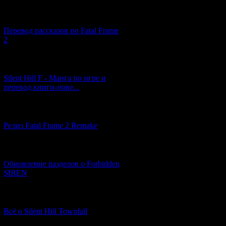
[03.04.2026] (4)
Перевод рассказов по Fatal Frame
2
[29.03.2026] (10)
Silent Hill F - Манга по игре и
перевод книги-нове...
[12.03.2026] (14)
Релиз Fatal Frame 2 Remake
[04.03.2026] (8)
Обновление разделов о Forbidden
SIREN
[13.02.2026] (20)
Всё о Silent Hill Townfall