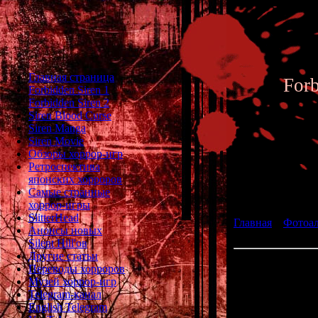
Главная страница
For
Forbidden Siren 1
Forbidden Siren 2
Siren Blood Curse
Siren Manga
Siren Movie
Обзоры хоррор-игр
Ретроспектива
японских хорроров
Фотоал
Самые странные
хоррор-игры
SlitterHead
Главная
»
Фотоа
Анонсы новых
fan art 153
Silent Hill'ов
Другие статьи
Переводы хорроров
Музей хоррор-игр
Telegram-канал
English Telegram