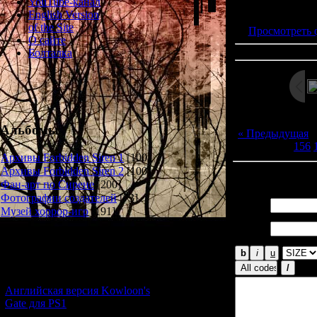
Просмотров: 157
YouTube-канал
Дата: 
English Version
of the Site
Просмотреть 
О сайте
Болталка
Альбомы
« Предыдущая
156
Архивы Forbidden Siren 1
[100]
Архивы Forbidden Siren 2
[100]
Всего комментар
Фан-арт по Сирене
[200]
Фотографии создателей
[73]
Имя *:
Музей хоррор-игр
[191]
Email
*:
Новости и обновления
[05.07.2026] (11)
Английская версия Kowloon's
Gate для PS1