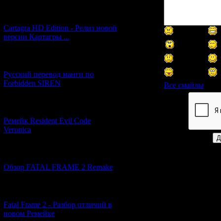
[27.06.2026] (4)
Cartagra HD Edition - Релиз новой
версии Картагры ...
[21.06.2026] (6)
Русский перевод манги по
Forbidden SIREN
Все смайлы
[07.06.2026] (2)
Код *:
Ремейк Resident Evil Code
Veronica
[19.04.2026] (29)
Обзор FATAL FRAME 2 Remake
[10.04.2026] (19)
Fatal Frame 2 - Разбор отличий в
новом Ремейке