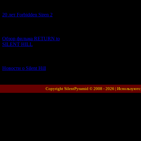
[10.02.2026] (1)
20 лет Forbidden Siren 2
[23.01.2026] (14)
Обзор фильма RETURN to
SILENT HILL
[06.01.2026] (11)
Новости о Silent Hill
Copyright SilentPyramid © 2008 - 2026 |
Используютс